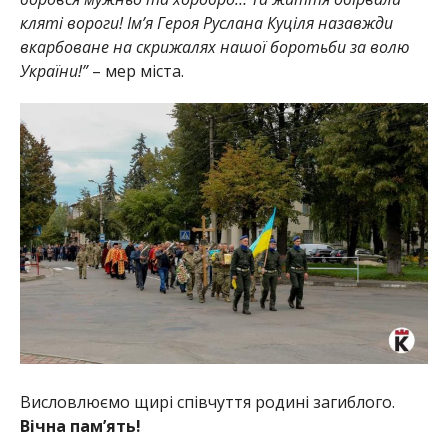
кляті вороги! Ім’я Героя Руслана Куціля назавжди
вкарбоване на скрижалях нашої боротьби за волю
України!”
– мер міста.
Висловлюємо щирі співчуття родині загиблого.
Вічна пам’ять!