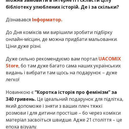
бібліотеку улюблених історій. Де і за скільки?
Дізнавався
Інформатор.
До Дня коміксів ми вирішили зробити підбірку
онлайн-місцин, де можна придбати мальованки.
Ціни дуже різні.
Дуже сильно рекомендуємо вам портал
UACOMIX
Store
, бо там дуже багато сама наших українських
видань і вибрати там щось на подарунок – дуже
легко!
Новинкою є
“Коротка історія про фемінізм”
за
340 гривень.
Це ідеальний подарунок для підлітка,
який допоможе і зняти з ваших плеч тяжкі
розмови і для дитини простіше – бо через комікси
матеріал засвоїться швидше. Адже 21 століття – це
епоха візуалу.