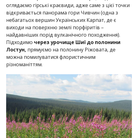
оглядаємо гірські краєвиди, адже саме з цієї точки
відкривається панорама гори Чивчин (одна з
небагатьох вершин Українських Карпат, де є
виходи на поверхню землі порфіритів –
найдавніших порід вулканічного походження).
Підходимо
через урочище Шиї до полонини
Лостун,
прямуємо на полонину Ріжовата, де
можна помилуватися флористичним
різноманіттям.