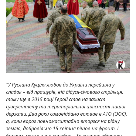
“У Руслана Куціля любов до України перейшла у
спадок – від пращурів, від дідуся-січового стрільця,
тому ще в 2015 році Герой став на захист
суверенітету та територіальної цілісності нашої
держави. Два роки самовіддано воював в АТО (ООС),
а, коли ворог повномасштабно вторгся на рідну
землю, добровільно 15 квітня пішов на фронт. І
боровся мужньо та хоробро… Та життя обірвали