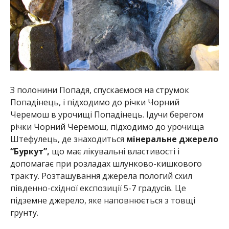
З полонини Попадя, спускаємося на струмок
Попадінець, і підходимо до річки Чорний
Черемош в урочищі Попадінець. Ідучи берегом
річки Чорний Черемош, підходимо до урочища
Штефулець, де знаходиться
мінеральне джерело
“Буркут”,
що має лікувальні властивості і
допомагає при розладах шлунково-кишкового
тракту. Розташування джерела пологий схил
південно-східної експозиції 5-7 градусів. Це
підземне джерело, яке наповнюється з товщі
грунту.