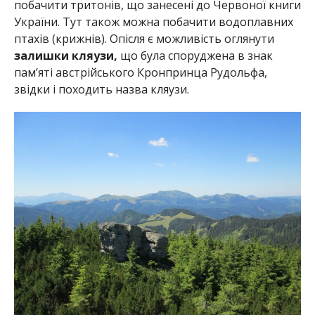
побачити тритонів, що занесені до Червоної книги
України. Тут також можна побачити водоплавних
птахів (крижнів). Опісля є можливість оглянути
залишки кляузи,
що була споруджена в знак
пам’яті австрійського Кронпринца Рудольфа,
звідки і походить назва кляузи.