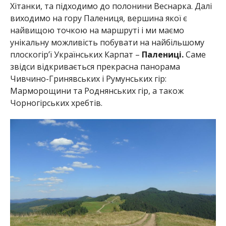
Хітанки, та підходимо до полонини Веснарка. Далі
виходимо на гору Палениця, вершина якої є
найвищою точкою на маршруті і ми маємо
унікальну можливість побувати на найбільшому
плоскогір’ї Українських Карпат –
Палениці.
Саме
звідси відкривається прекрасна панорама
Чивчино-Гринявських і Румунських гір:
Марморощини та Роднянських гір, а також
Чорногірських хребтів.