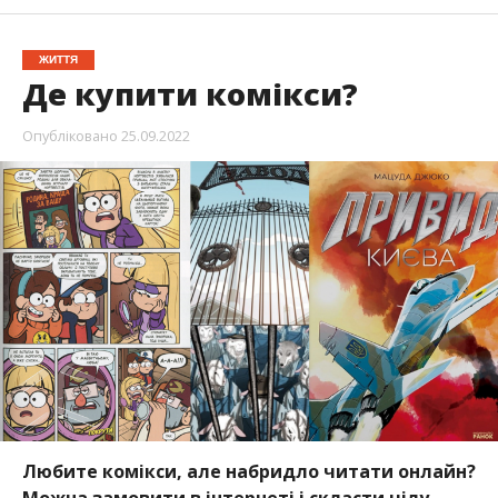
ЖИТТЯ
Де купити комікси?
Опубліковано
25.09.2022
Любите комікси, але набридло читати онлайн?
Можна замовити в інтернеті і скласти цілу