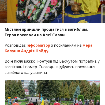
Містяни прийшли прощатися з загиблим.
Героя поховали на Алеї Слави.
Розповідає
Інформатор
з посиланням на
мера
Калуша Андрія Найду.
Воїн після важкої контузії під Бахмутом потрапив у
госпіталь і помер. Сьогодні відбулось поховання
загиблого калушанина.