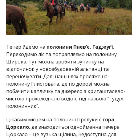
Тепер йдемо на
полонини Пнев’є, Гаджуґі.
Переходимо ліс та потрапляємо на полонину
Широка. Тут можна зробити зупинку на
відпочинок у новозбудованій альтанці та
переночувати. Далі наш шлях проляже на
полонину Глистовата, де по дорозі можна
побачити капличку та джерело з криташталево-
чистою прохолодною водою під назвою “Гуцул-
полонинник”.
Цікавим місцем на полонині Прелуки є
гора
Цоркало
, де знаходиться однойменна печера
Цоркало – це вузька щілина, недоступна для