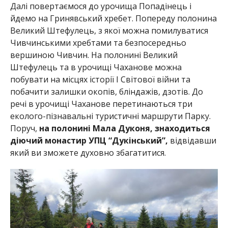
Далі повертаємося до урочища Попадінець і
йдемо на Гринявський хребет. Попереду полонина
Великий Штефулець, з якої можна помилуватися
Чивчинськими хребтами та безпосередньо
вершиною Чивчин. На полонині Великий
Штефулець та в урочищі Чаханове можна
побувати на місцях історії І Світової війни та
побачити залишки окопів, бліндажів, дзотів. До
речі в урочищі Чаханове перетинаються три
еколого-пізнавальні туристичні маршрути Парку.
Поруч,
на полонині Мала Дуконя, знаходиться
діючий монастир УПЦ “Дукінський”,
відвідавши
який ви зможете духовно збагатитися.