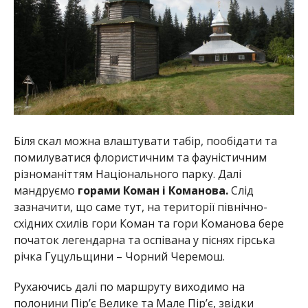
Біля скал можна влаштувати табір, пообідати та
помилуватися флористичним та фауністичним
різноманіттям Національного парку. Далі
мандруємо
горами Коман і Команова.
Слід
зазначити, що саме тут, на території північно-
східних схилів гори Коман та гори Команова бере
початок легендарна та оспівана у піснях гірська
річка Гуцульщини – Чорний Черемош.
Рухаючись далі по маршруту виходимо на
полонини Пір’є Велике та Мале Пір’є, звідки