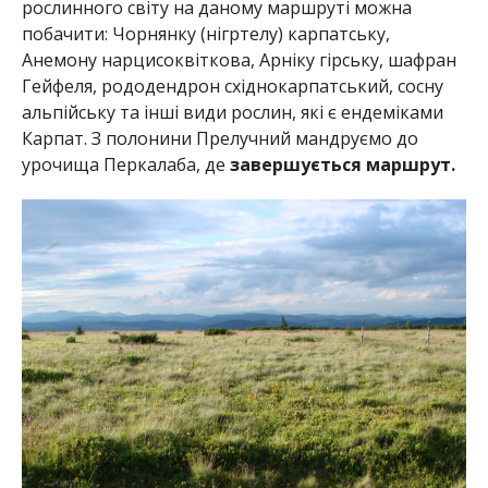
рослинного світу на даному маршруті можна
побачити: Чорнянку (нігртелу) карпатську,
Анемону нарцисоквіткова, Арніку гірську, шафран
Гейфеля, рододендрон східнокарпатський, сосну
альпійську та інші види рослин, які є ендеміками
Карпат. З полонини Прелучний мандруємо до
урочища Перкалаба, де
завершується маршрут.