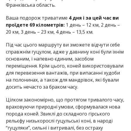
Франківська область.
Ваша подорож триватиме
4 дня і за цей час ви
проїдете 69 кілометрів:
1 день – 12 км, 2 день –
20 км, 3 день – 23 км, 4 день – 13,5 км.
Під час цього маршруту ви зможете відчути себе
справжнім гуцулом, адже у давнину коні були їхнім
основним, і напевно єдиним, засобом
переміщення. Крім цього, коней використовували
для перевезення вантажів, при випасанні худоби
на полонинах, а також для мандрівок, які бували
досить нечасто за браком часу.
Цілком закономірно, що протягом тривалого часу,
враховуючи природні умови, сформувалася нова
порода коней. Звиклі до складного гірського
рельєфу низькорослі гуцульські коні, в народі
“гуцуляки”, сильні і витривалі, без остраху