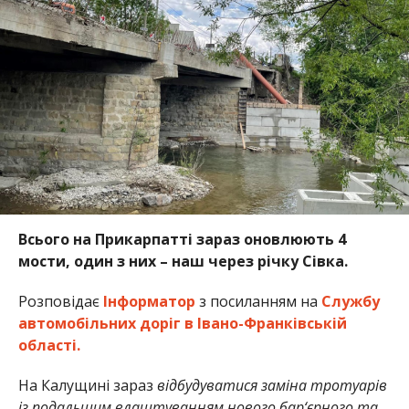
Всього на Прикарпатті зараз оновлюють 4
мости, один з них – наш через річку Сівка.
Розповідає
Інформатор
з посиланням на
Службу
автомобільних доріг в Івано-Франківській
області.
На Калущині зараз
відбудуватися заміна тротуарів
із подальшим влаштуванням нового бар‘єрного та