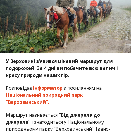
У Верховині з‘явився цікавий маршрут для
подорожей. За 4 дні ви побачите всю велич і
красу природи наших гір.
Розповідає
Інформатор
з посиланням на
Національний природний парк
“Верховинський”.
Маршрут називається
“Від джерела до
джерела”
і знаходиться у Національному
природньому парку “Верховинський”, Івано-