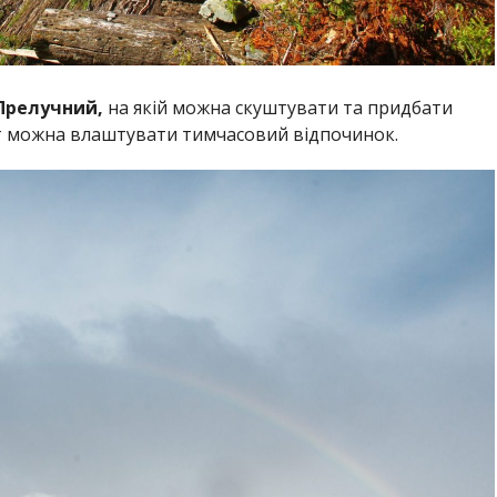
Прелучний,
на якій можна скуштувати та придбати
ут можна влаштувати тимчасовий відпочинок.