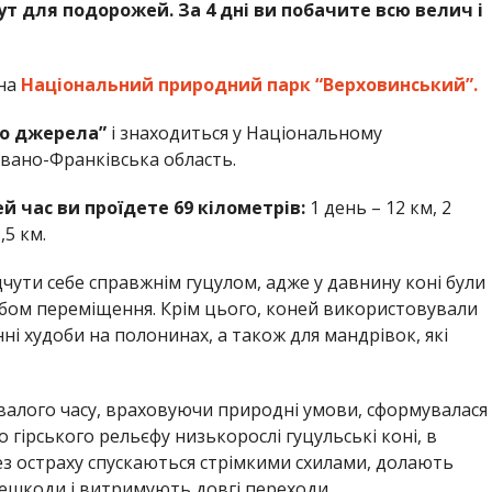
ут для подорожей. За 4 дні ви побачите всю велич і
 на
Національний природний парк “Верховинський”.
о джерела”
і знаходиться у Національному
вано-Франківська область.
цей час ви проїдете 69 кілометрів:
1 день – 12 км, 2
,5 км.
чути себе справжнім гуцулом, адже у давнину коні були
собом переміщення. Крім цього, коней використовували
ні худоби на полонинах, а також для мандрівок, які
алого часу, враховуючи природні умови, сформувалася
 гірського рельєфу низькорослі гуцульські коні, в
 без остраху спускаються стрімкими схилами, долають
ерешкоди і витримують довгі переходи.