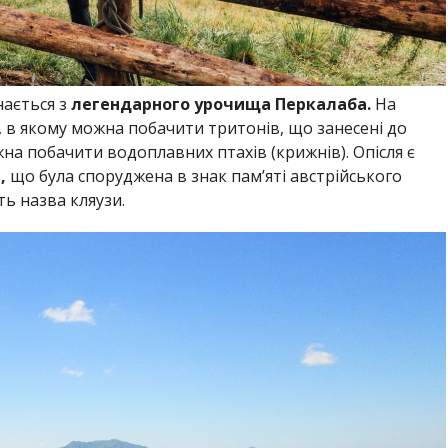
ається з
легендарного урочища Перкалаба.
На
в якому можна побачити тритонів, що занесені до
на побачити водоплавних птахів (крижнів). Опісля є
,
що була споруджена в знак пам’яті австрійського
ь назва кляузи.