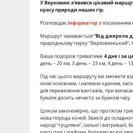
У Верховині з‘явився цікавий маршр
красу природи наших гір.
Розповідає
Інформатор
з посиланням
Маршрут називається
“Від джерела д
природньому парку “Верховинський”, І
Ваша подорож триватиме
4 дня і за 
день – 20 км, 3 день – 23 км, 4 день – 13
Під час цього маршруту ви зможете від
їхнім основним, і напевно єдиним, за
для перевезення вантажів, при випасан
бували досить нечасто за браком часу.
Цілком закономірно, що протягом трив
нова порода коней. Звиклі до складного
народі “гуцуляки”, сильні і витривалі,
круті плаї і підйоми, бурхливі водні п