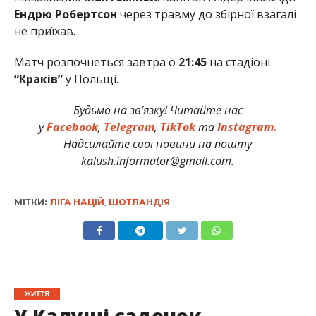
Ендрю Робертсон
через травму до збірної взагалі
не приїхав.
Матч розпочнеться завтра о
21:45
на стадіоні
“Краків”
у Польщі.
Будьмо на зв’язку! Читайте нас
у
Facebook
,
Telegram
,
TikTok
та
Instagram.
Надсилайте свої новини на пошту
kalush.informator@gmail.com.
МІТКИ:
ЛІГА НАЦІЙ
,
ШОТЛАНДІЯ
ЖИТТЯ
У Калуші садочок