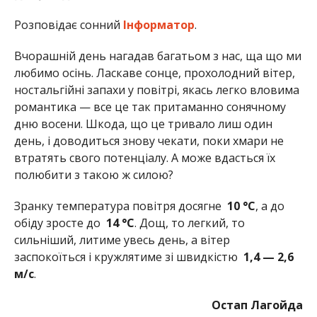
Розповідає сонний
Інформатор
.
Вчорашній день нагадав багатьом з нас, ща що ми
любимо осінь. Ласкаве сонце, прохолодний вітер,
ностальгійні запахи у повітрі, якась легко вловима
романтика — все це так притаманно сонячному
дню восени. Шкода, що це тривало лиш один
день, і доводиться знову чекати, поки хмари не
втратять свого потенціалу. А може вдасться їх
полюбити з такою ж силою?
Зранку температура повітря досягне
10
°C
, а до
обіду зросте до
14
°C
. Дощ, то легкий, то
сильніший, литиме увесь день, а вітер
заспокоїться і кружлятиме зі швидкістю
1,4 —
2,6
м/с
.
Остап Лагойда