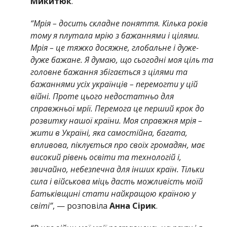
Микитюк
.
“Мрія – досить складне поняття. Кілька років
тому я плутала мрію з бажаннями і цілями.
Мрія – це тяжко досяжне, глобальне і дуже-
дуже бажане. Я думаю, що сьогодні моя ціль та
головне бажання збігається з цілями та
бажаннями усіх українців – перемогти у цій
війні. Проте цього недостатньо для
справжньої мрії. Перемога це перший крок до
розвитку нашої країни. Моя справжня мрія –
жити в Україні, яка самостійна, багата,
впливова, піклується про своїх громадян, має
високий рівень освіти та технологій і,
звичайно, небезпечна для інших країн. Тільки
сила і військова міць дасть можливість моїй
Батьківщині стати найкращою країною у
світі”
, — розповіла
Анна Сірик
.