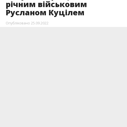
річним військовим
Русланом Куцілем
Опубліковано
25.09.2022
Містяни прийшли прощатися з загиблим.
Героя поховали на Алеї Слави.