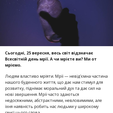
Сьогодні, 25 вересня, весь світ відзначає
Всесвітній день мрії. А чи мрієте ви? Ми от
мріємо.
Людям властиво мріяти. Мрії — невід’ємна частина
нашого буденного життя, що дає нам стимул для
розвитку, піднімає моральний дух та дає сил на
нові звершення. Мрії часто здаються
недосяжними, абстрактними, невловимими, але
їхня наявність робить нас людьми у широкому
сенсі цього слова.