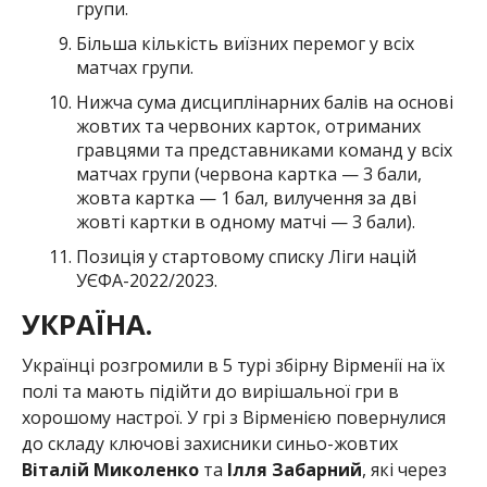
групи.
Більша кількість виїзних перемог у всіх
матчах групи.
Нижча сума дисциплінарних балів на основі
жовтих та червоних карток, отриманих
гравцями та представниками команд у всіх
матчах групи (червона картка — 3 бали,
жовта картка — 1 бал, вилучення за дві
жовті картки в одному матчі — 3 бали).
Позиція у стартовому списку Ліги націй
УЄФА-2022/2023.
УКРАЇНА.
Українці розгромили в 5 турі збірну Вірменії на їх
полі та мають підійти до вирішальної гри в
хорошому настрої. У грі з Вірменією повернулися
до складу ключові захисники синьо-жовтих
Віталій Миколенко
та
Ілля Забарний
, які через