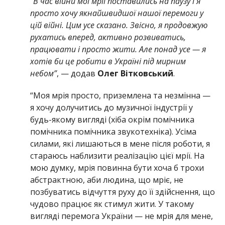
“В час війни мої мрії поставились на паузу і я
просто хочу якнайшвидшої нашої перемоги у
цій війні. Цим усе сказано. Звісно, я продовжую
рухатись вперед, активно розвиватись,
працювати і просто жити. Але понад усе — я
хотів би це робити в Україні під мирним
небом”
, — додав
Олег Вітковський
.
“Моя мрія просто, приземлена та незмінна —
я хочу долучитись до музичної індустрії у
будь-якому вигляді (хіба окрім помічника
помічника помічника звукотехніка). Усіма
силами, які лишаються в мене після роботи, я
стараюсь наблизити реалізацію цієї мрії. На
мою думку, мрія повинна бути хоча б трохи
абстрактною, аби людина, що мріє, не
позбуватись відчуття руху до її здійснення, що
чудово працює як стимул жити. У такому
вигляді перемога України — не мрія для мене,