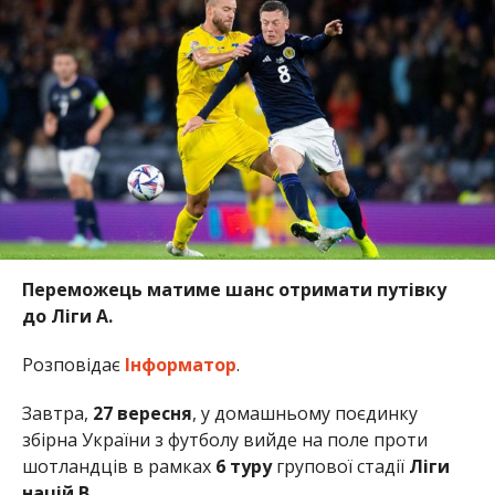
Переможець матиме шанс отримати путівку
до Ліги А.
Розповідає
Інформатор
.
Завтра,
27 вересня
, у домашньому поєдинку
збірна України з футболу вийде на поле проти
шотландців в рамках
6 туру
групової стадії
Ліги
націй B
.