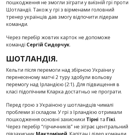
пошкодження не змогли зіграти у виїзній грі проти
Шотландії. Також у грі з вірменами головний
тренер українців дав змогу відпочити лідерам
команди.
Через перебір жовтих карток не допоможе
команді
Сергій Сидорчук
.
ШОТЛАНДІЯ.
Кельти після перемоги над збірною України у
перенесеному матчі 2 туру здобули вольову
перемогу над Ірландією (2:1). Для підвищення в
класі підопічним Кларка достатньо не програти.
Перед грою з Україною у шотландців чималі
проблеми зі складом. У грі з Ірландією отримали
пошкодження основні захисники
Тірні
та
Гікі
.
Через перебір “гірчичників” не зіграє центральний
півзахисник
Мактоміней
. Капітан і лідер команди