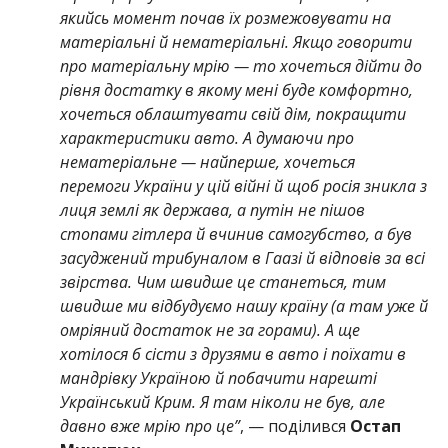
якийсь момент почав їх розмежовувати на
матеріальні й нематеріальні. Якщо говорити
про матеріальну мрію — то хочеться дійти до
рівня достатку в якому мені буде комфортно,
хочеться облаштувати свій дім, покращити
характеристики авто. А думаючи про
нематеріальне — найперше, хочеться
перемоги України у цій війні й щоб росія зникла з
лиця землі як держава, а путін не пішов
стопами гітлера й вчинив самогубство, а був
засуджений трибуналом в Гаазі й відповів за всі
звірства. Чим швидше це станеться, тим
швидше ми відбудуємо нашу країну (а там уже й
омріяний достаток не за горами). А ще
хотілося б сісти з друзями в авто і поїхати в
мандрівку Україною й побачити нарешті
Український Крим. Я там ніколи не був, але
давно вже мрію про це”
, — поділився
Остап