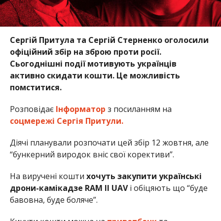
Сергій Притула та Сергій Стерненко оголосили
офіційний збір на зброю проти росії.
Сьогоднішні події мотивують українців
активно скидати кошти. Це можливість
помститися.
Розповідає
Інформатор
з посиланням на
соцмережі Сергія Притули.
Діячі планували розпочати цей збір 12 жовтня, але
“бункерний виродок вніс свої корективи”.
На виручені кошти
хочуть закупити українські
дрони-камікадзе RAM ІІ UAV
і обіцяють що “буде
бавовна, буде боляче”.