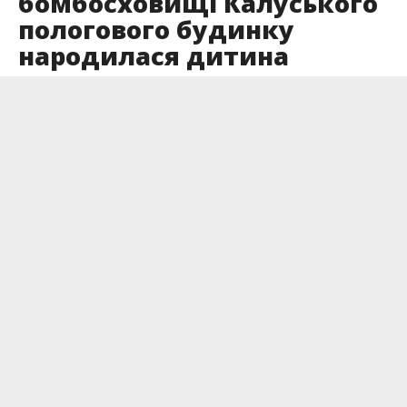
бомбосховищі Калуського
пологового будинку
народилася дитина
Опубліковано
10.10.2022
Як би росія не намагалася нас залякати, але
життя продовжується.