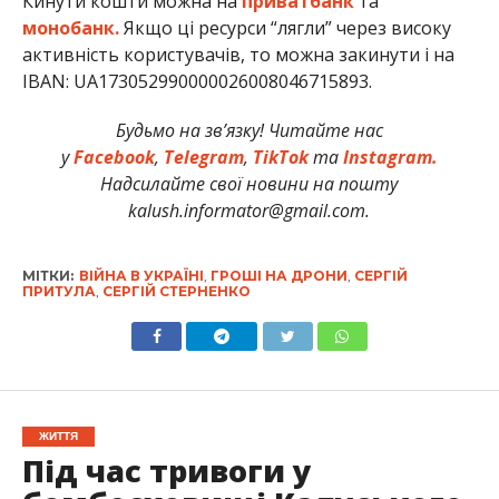
Кинути кошти можна на
приватбанк
та
монобанк.
Якщо ці ресурси “лягли” через високу
активність користувачів, то можна закинути і на
IBAN: UA173052990000026008046715893.
Будьмо на зв’язку! Читайте нас
у
Facebook
,
Telegram
,
TikTok
та
Instagram.
Надсилайте свої новини на пошту
kalush.informator@gmail.com.
МІТКИ:
ВІЙНА В УКРАЇНІ
,
ГРОШІ НА ДРОНИ
,
СЕРГІЙ
ПРИТУЛА
,
СЕРГІЙ СТЕРНЕНКО
ЖИТТЯ
Під час тривоги у