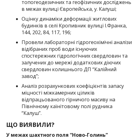
топогеодезичних та геофізичних досліджень
в межах вулиці Європейська, у. Калуші;
Оцінку динаміки деформації житлових
будинків в селі Кропивник вулиці І.Франка,
144, 202, 84, 117, 196;
Провели лабораторні гідрогеохімічні аналізи
відібраних проб води існуючих
спостережних гідрологічних свердловин та
залучених до мережі додаткових діючих
свердловин колишнього ДП “Калійний
завод”;
Аналіз розрахункових коефіцієнтів запасу
міцності міжкамерних ціликів
відпрацьованого гірничого масиву на
Північному каїнітовому полі рудника
“Калуш”.
ЩО ВИЯВИЛИ?
У межах шахтного поля “Ново-Голинь”