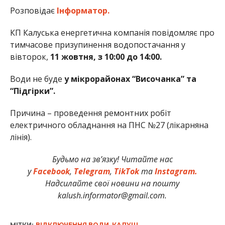
Розповідає
Інформатор.
КП Калуська енергетична компанія повідомляє про
тимчасове призупинення водопостачання у
вівторок,
11 жовтня, з 10:00 до 14:00.
Води не буде
у мікрорайонах “Височанка” та
“Підгірки”.
Причина – проведення ремонтних робіт
електричного обладнання на ПНС №27 (лікарняна
лінія).
Будьмо на зв’язку! Читайте нас
у
Facebook
,
Telegram
,
TikTok
та
Instagram.
Надсилайте свої новини на пошту
kalush.informator@gmail.com.
МІТКИ:
ВІДКЛЮЧЕННЯ ВОДИ
,
КАЛУШ