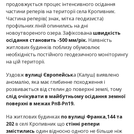
продовжується процес інтенсивного осідання
частини реперів на території села Кропивник.
Частина реперів( знак, мітка геодизиста)
профільних ліній опинились на дні
новоутвореного озера. Зафіксована
швидкість
осідання становить -500 мм/рік.
Наявність
житлових будинків поблизу обумовлює
необхідність постійного геодезичного моніторингу
на цій території.
Уздовж
вулиці Європейськ
а (Калуш) виявлено
аномалію, яка має глибинне походження і
розвивається від стелин до поверхні землі, тому
слід очікувати в майбутньому осідання земної
поверхні в межах Рп8-Рп19.
На житлових будинках
по вулиці Франка,144 та
202
в селі Кропивник що
стінні репери
змістились
один відносно одного не більше ніж