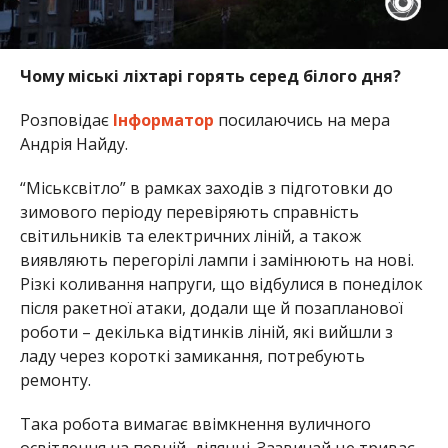
Чому міські ліхтарі горять серед білого дня?
Розповідає
Інформатор
посилаючись на мера
Андрія Найду.
“Міськсвітло” в рамках заходів з підготовки до
зимового періоду перевіряють справність
світильників та електричних ліній, а також
виявляють перегорілі лампи і замінюють на нові.
Різкі коливання напруги, що відбулися в понеділок
після ракетної атаки, додали ще й позапланової
роботи – декілька відтинків ліній, які вийшли з
ладу через короткі замикання, потребують
ремонту.
Така робота вимагає ввімкнення вуличного
освітлення на певній ділянці. Зазвичай це триває