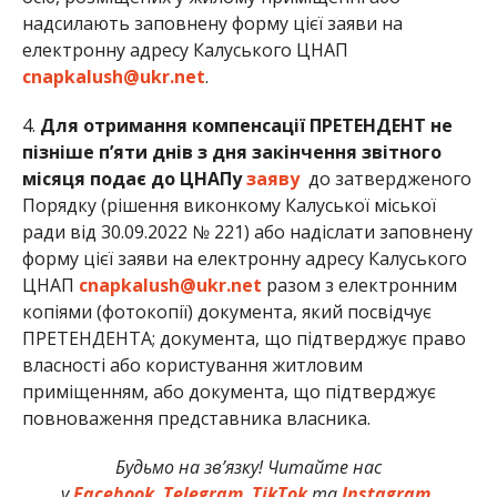
надсилають заповнену форму цієї заяви на
електронну адресу Калуського ЦНАП
cnapkalush@ukr.net
.
4.
Для отримання компенсації ПРЕТЕНДЕНТ не
пізніше п’яти днів з дня закінчення звітного
місяця подає до ЦНАПу
заяву
до затвердженого
Порядку (рішення виконкому Калуської міської
ради від 30.09.2022 № 221) або надіслати заповнену
форму цієї заяви на електронну адресу Калуського
ЦНАП
cnapkalush@ukr.net
разом з електронним
копіями (фотокопії) документа, який посвідчує
ПРЕТЕНДЕНТА; документа, що підтверджує право
власності або користування житловим
приміщенням, або документа, що підтверджує
повноваження представника власника.
Будьмо на зв’язку! Читайте нас
у
Facebook
,
Telegram
,
TikTok
та
Instagram.