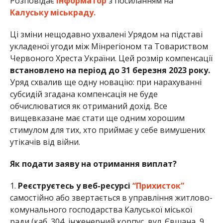
Розповідає
Інформатор
з посиланням на
Калуську міськраду.
Ці зміни нещодавно ухвалені Урядом на підставі
укладеної угоди між Мінрегіоном та Товариством
Червоного Хреста України. Цей розмір компенсації
встановлено на період до 31 березня 2023 року.
Уряд схвалив ще одну новацію: при нарахуванні
субсидій згадана компенсація не буде
обчислюватися як отриманий дохід. Все
вищевказане має стати ще одним хорошим
стимулом для тих, хто приймає у себе вимушених
утікачів від війни.
Як подати заяву на отримання виплат?
1.
Реєструєтесь у веб-ресурсі
“Прихисток”
самостійно або звертається в управління житлово-
комунального господарства Калуської міської
ради (каб. 304, інженерний корпус, вул. Євшана, 9,