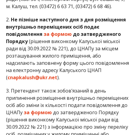
м. Калуш, тел. (03472) 6 63 71, (03472) 6 68 46).
2.
Не пізніше наступного дня з дня розміщення
внутрішньо переміщених осіб подає
повідомлення
за формою
до затвердженого
Порядку
(рішення виконкому Калуської міської
ради від 30.09.2022 № 221), до ЦНАПу за місцем
розташування жилого приміщення, або
надсилають заповнену форму цього повідомлення
на електронну адресу Калуського ЦНАП
(
cnapkalush@ukr.net
).
3. Претендент також зобов’язаний в день
припинення розміщення внутрішньо переміщених
осіб або зміни їх кількості подати повідомлення до
ЦНАПу
за формою
до затвердженого Порядку
(рішення виконкому Калуської міської ради від
30.09.2022 № 221) з інформацією про зміну переліку
осіб, розміщених у жилому приміщенні або