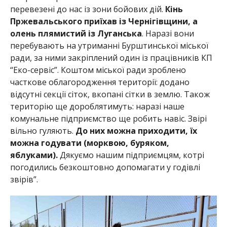
перевезені до нас із зони бойових дій.
Кінь
Пржевальського приїхав із Чернігівщини, а
олень плямистий із Луганська
. Наразі вони
перебувають на утриманні Бурштинської міської
ради, за ними закріплений один із працівників КП
“Еко-сервіс”. Коштом міської ради зроблено
часткове облагородження території: додано
відсутні секції сіток, вкопані сітки в землю. Також
територію ще дороблятимуть: наразі наше
комунальне підприємство ще робить навіс. Звірі
вільно гуляють.
До них можна приходити, їх
можна годувати (морквою, буряком,
яблуками).
Дякуємо нашим підприємцям, котрі
погодились безкоштовно допомагати у годівлі
звірів”.