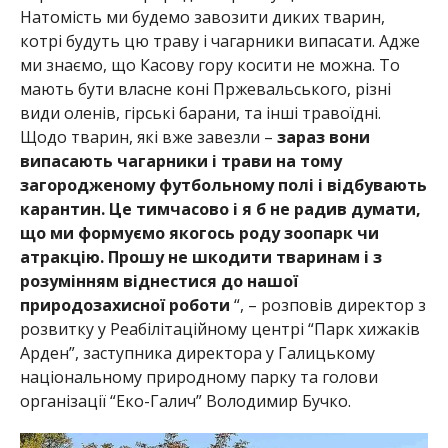
Натомість ми будемо завозити диких тварин,
котрі будуть цю траву і чагарники випасати. Адже
ми знаємо, що Касову гору косити не можна. То
мають бути власне коні Пржевальського, різні
види оленів, гірські барани, та інші травоїдні.
Щодо тварин, які вже завезли –
зараз вони
випасають чагарники і трави на тому
загородженому футбольному полі і відбувають
карантин. Це тимчасово і я б не радив думати,
що ми формуємо якогось роду зоопарк чи
атракцію. Прошу не шкодити тваринам і з
розумінням віднестися до нашої
природозахисної роботи
“, – розповів директор з
розвитку у Реабілітаційному центрі “Парк хижаків
Арден”, заступника директора у Галицькому
національному природному парку та голови
організації “Еко-Галич” Володимир Бучко.