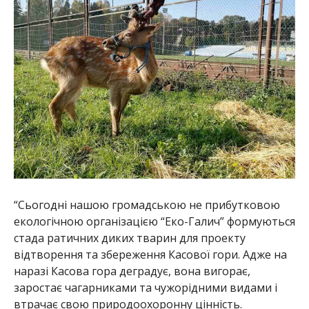
“Сьогодні нашою громадською не прибутковою
екологічною організацією “Еко-Галич” формуються
стада ратичних диких тварин для проекту
відтворення та збереження Касової гори. Адже на
наразі Касова гора деградує, вона вигорає,
заростає чагарниками та чужорідними видами і
втрачає свою природоохоронну цінність.