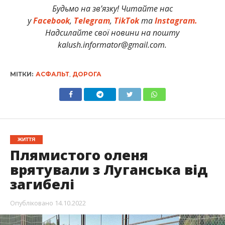
Будьмо на зв’язку! Читайте нас
у
Facebook
,
Telegram
,
TikTok
та
Instagram.
Надсилайте свої новини на пошту
kalush.informator@gmail.com.
МІТКИ:
АСФАЛЬТ
,
ДОРОГА
ЖИТТЯ
Плямистого оленя
врятували з Луганська від
загибелі
Опубліковано
14.10.2022