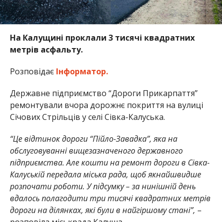
На Калущині проклали 3 тисячі квадратних
метрів асфальту.
Розповідає
Інформатор.
Державне підприємство “Дороги Прикарпаття”
ремонтували вчора дорожнє покриття на вулиці
Січових Стрільців у селі Сівка-Калуська.
“Це відтинок дороги “Пійло-Завадка”, яка на
обслуговуванні вищезазначеного державного
підприємства. Але кошти на ремонт дороги в Сівка-
Калуській передала міська рада, щоб якнайшвидше
розпочати роботи. У підсумку – за нинішній день
вдалось полагодити три тисячі квадратних метрів
дороги на ділянках, які були в найгіршому стані”,
–
розповіла міськрада Калуша.