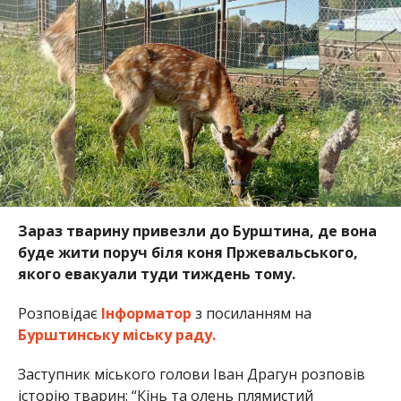
Зараз тварину привезли до Бурштина, де вона
буде жити поруч біля коня Пржевальського,
якого евакуали туди тиждень тому.
Розповідає
Інформатор
з посиланням на
Бурштинську міську раду.
Заступник міського голови Іван Драгун розповів
історію тварин: “Кінь та олень плямистий