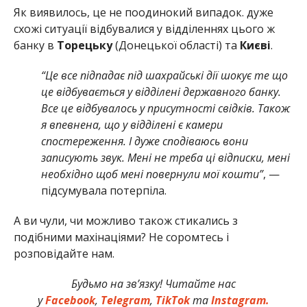
Як виявилось, це не поодинокий випадок. дуже
схожі ситуації відбувалися у відділеннях цього ж
банку в
Торецьку
(Донецької області) та
Києві
.
“Це все підпадає під шахрайські дії шокує те що
це відбувається у відділені державного банку.
Все це відбувалось у присутності свідків. Також
я впевнена, що у відділені є камери
спостереження. І дуже сподіваюсь вони
записують звук. Мені не треба ці відписки, мені
необхідно щоб мені повернули мої кошти”
, —
підсумувала потерпіла.
А ви чули, чи можливо також стикались з
подібними махінаціями? Не соромтесь і
розповідайте нам.
Будьмо на зв’язку! Читайте нас
у
Facebook
,
Telegram
,
TikTok
та
Instagram.