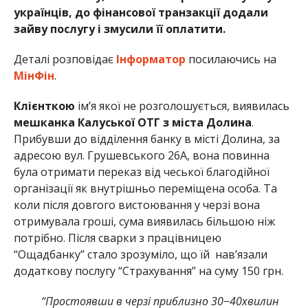
українців, до фінансової транзакції додали
зайву послугу і змусили її оплатити.
Деталі розповідає
Інформатор
посилаючись на
МінФін
.
Клієнткою
ім’я якої не розголошується, виявилась
мешканка Калуської ОТГ з міста Долина
.
Прибувши до відділення банку в місті Долина, за
адресою вул. Грушевського 26А, вона повинна
була отримати переказ від чеської благодійної
організації як внутрішньо переміщена особа. Та
коли після довгого вистоювання у черзі вона
отримувала гроші, сума виявилась більшою ніж
потрібно. Після сварки з працівницею
“Ощадбанку” стало зрозуміло, що їй нав’язали
додаткову послугу “Страхування” на суму 150 грн.
“Простоявши в черзі приблизно 30−40хвилин