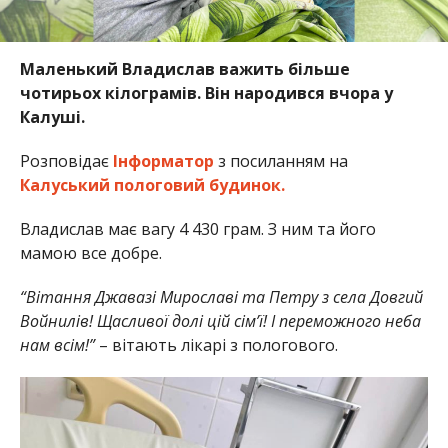
Маленький Владислав важить більше
чотирьох кілограмів. Він народився вчора у
Калуші.
Розповідає
Інформатор
з посиланням на
Калуський пологовий будинок.
Владислав має вагу 4 430 грам. З ним та його
мамою все добре.
“Вітання Джавазі Мирославі та Петру з села Довгий
Войнилів! Щасливої долі цій сім’ї! І переможного неба
нам всім!”
– вітають лікарі з пологового.