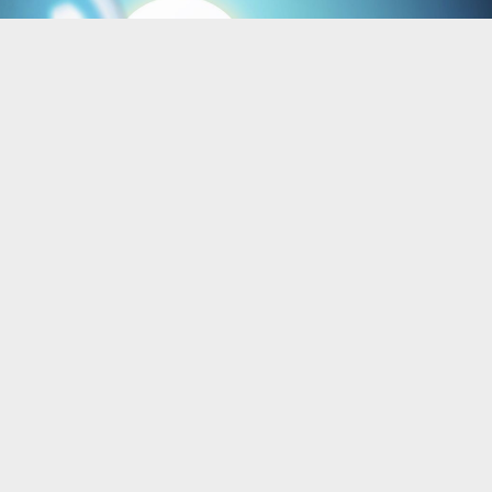
Енергетики вже розповіли про світлові плани
на сьогодні.
Розровідає
Інформатор
з посиланням на
“
Прикарпаттяобленерго”.
15 листопада графіки погодинного чи аварійного
відключення електроенергії на Прикарпатті