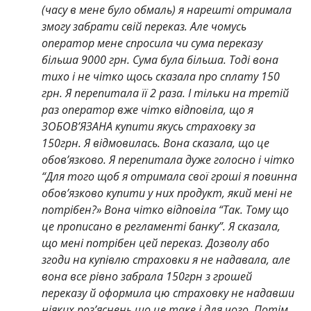
(часу в мене було обмаль) я нарешті отримала
змогу забрати свій переказ. Але чомусь
оператор мене спросила чи сума переказу
більша 9000 грн. Сума була більша. Тоді вона
тихо і не чітко щось сказала про сплату 150
грн. Я перепитала її 2 раза. І тільки на третій
раз оператор вже чітко відповіла, що я
ЗОБОВ’ЯЗАНА купити якусь страховку за
150грн. Я відмовилась. Вона сказала, що це
обов’язково. Я перепитала дуже голосно і чітко
“Для того щоб я отримала свої гроші я повинна
обов’язково купити у них продукт, який мені не
потрібен?» Вона чітко відповіла “Так. Тому що
це прописано в регламенті банку”. Я сказала,
що мені потрібен цей переказ. Дозволу або
згоди на купівлю страховки я не надавала, але
вона все рівно забрала 150грн з грошей
переказу й оформила цю страховку не надавши
ніяких роз’яснень що це таке і для чого. Потім