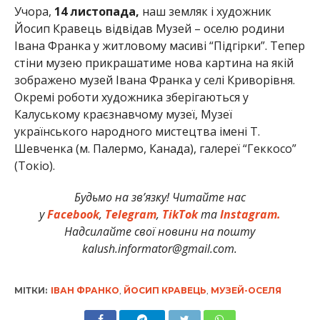
Учора,
14 листопада,
наш земляк і художник
Йосип Кравець відвідав Музей – оселю родини
Івана Франка у житловому масиві “Підгірки”. Тепер
стіни музею прикрашатиме нова картина на якій
зображено музей Івана Франка у селі Криворівня.
Окремі роботи художника зберігаються у
Калуському краєзнавчому музеї, Музеї
українського народного мистецтва імені Т.
Шевченка (м. Палермо, Канада), га­лереї “Геккосо”
(Токіо).
Будьмо на зв’язку! Читайте нас
у
Facebook
,
Telegram
,
TikTok
та
Instagram.
Надсилайте свої новини на пошту
kalush.informator@gmail.com.
МІТКИ:
ІВАН ФРАНКО
,
ЙОСИП КРАВЕЦЬ
,
МУЗЕЙ-ОСЕЛЯ