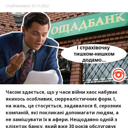
Опубліковано
15.11.2022
Часом здається, що у часи війни хаос набуває
якихось особливих, сюрреалістичних форм. І,
на жаль, це стосується, задавалося б, серозних
компаній, які покликані допомагати людям, а
не замішувати їх в афери. Нещодавно одній з
клієнток банку, який вже 30 років обслуговує