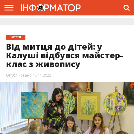
ГОЛОВНА
ЖИТТЯ
ВЛАДА
ГРОШІ
ТРЕШ
ДОЛИНА
РОЗСЛІДУВАННЯ
РЕКЛАМА
ПРО
ПРО
ІНТЕРВ’Ю
ВІДЕО
НАС
ПРОЄКТ
ЖИТТЯ
Від митця до дітей: у
Калуші відбувся майстер-
клас з живопису
Опубліковано
15.11.2022