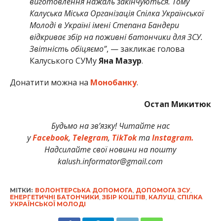
виготовлення нажаль закінчуються. Тому
Калуська Міська Організація Спілка Української
Молоді в Україні імені Степана Бандери
відкриває збір на поживні батончики для ЗСУ.
Звітність обіцяємо”
, — закликає голова
Калуського СУМу
Яна Мазур
.
Донатити можна на
Монобанку
.
Остап Микитюк
Будьмо на зв’язку! Читайте нас
у
Facebook
,
Telegram
,
TikTok
та
Instagram.
Надсилайте свої новини на пошту
kalush.informator@gmail.com
МІТКИ:
ВОЛОНТЕРСЬКА ДОПОМОГА
,
ДОПОМОГА ЗСУ
,
ЕНЕРГЕТИЧНІ БАТОНЧИКИ
,
ЗБІР КОШТІВ
,
КАЛУШ
,
СПІЛКА
УКРАЇНСЬКОЇ МОЛОДІ