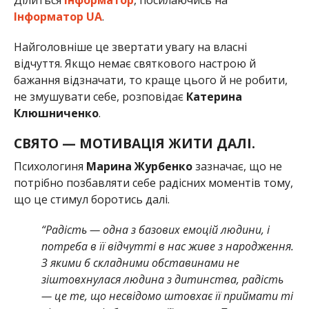
Ділиться
Інформатор
, посилаючись на
Інформатор UA
.
Найголовніше це звертати увагу на власні
відчуття. Якщо немає святкового настрою й
бажання відзначати, то краще цього й не робити,
не змушувати себе, розповідає
Катерина
Клюшниченко
.
СВЯТО — МОТИВАЦІЯ ЖИТИ ДАЛІ.
Психологиня
Марина Журбенко
зазначає, що не
потрібно позбавляти себе радісних моментів тому,
що це стимул боротись далі.
“Радість — одна з базових емоцій людини, і
потреба в її відчутті в нас живе з народження.
З якими б складними обставинами не
зіштовхнулася людина з дитинства, радість
— це те, що несвідомо штовхає її приймати ті