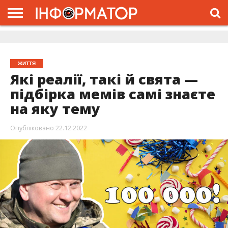
ГОЛОВНА
ЖИТТЯ
ВЛАДА
ГРОШІ
ТРЕШ
ДОЛИНА
РОЗСЛІДУВАННЯ
РЕКЛАМА
ПРО
ПРО
ІНТЕРВ’Ю
ВІДЕО
НАС
ПРОЄКТ
ЖИТТЯ
Які реалії, такі й свята —
підбірка мемів самі знаєте
на яку тему
Опубліковано
22.12.2022