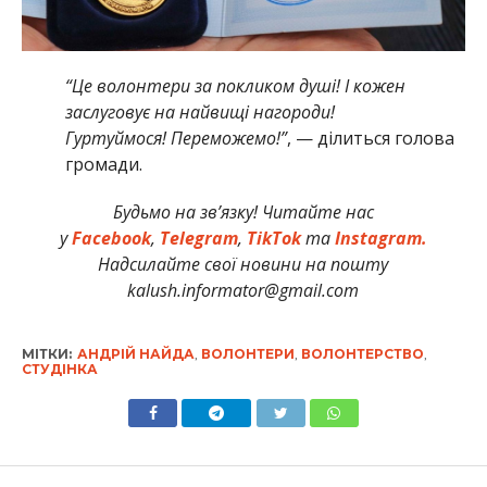
“Це волонтери за покликом душі! І кожен
заслуговує на найвищі нагороди!
Гуртуймося! Переможемо!”
, — ділиться голова
громади.
Будьмо на зв’язку! Читайте нас
у
Facebook
,
Telegram
,
TikTok
та
Instagram.
Надсилайте свої новини на пошту
kalush.informator@gmail.com
МІТКИ:
АНДРІЙ НАЙДА
,
ВОЛОНТЕРИ
,
ВОЛОНТЕРСТВО
,
СТУДІНКА