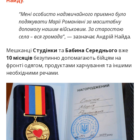
Найду
.
“Мені особисто надзвичайного приємно було
подякувати Марії Романівні за масштабну
допомогу нашим військовим. За старостою
села – вся громада”
, — зазначає Андрій Найда.
Мешканці
Студінки
та
Бабина Середнього
вже
10 місяців
безупинно допомагають бійцям на
фронті одягом, продуктами харчування та іншими
необхідними речами.