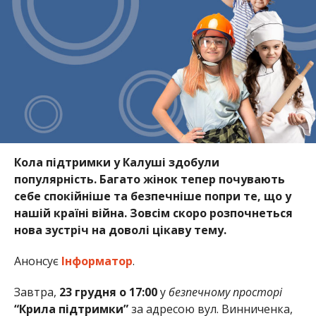
Кола підтримки у Калуші здобули
популярність. Багато жінок тепер почувають
себе спокійніше та безпечніше попри те, що у
нашій країні війна. Зовсім скоро розпочнеться
нова зустріч на доволі цікаву тему.
Анонсує
Інформатор
.
Завтра,
23 грудня о 17:00
у
безпечному просторі
“Крила підтримки”
за адресою вул. Винниченка,