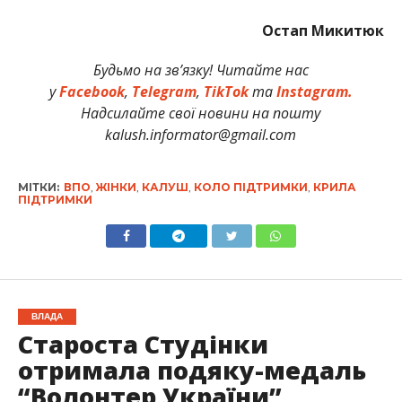
Остап Микитюк
Будьмо на зв’язку! Читайте нас
у
Facebook
,
Telegram
,
TikTok
та
Instagram.
Надсилайте свої новини на пошту
kalush.informator@gmail.com
МІТКИ:
ВПО
,
ЖІНКИ
,
КАЛУШ
,
КОЛО ПІДТРИМКИ
,
КРИЛА
ПІДТРИМКИ
ВЛАДА
Староста Студінки
отримала подяку-медаль
“Волонтер України”