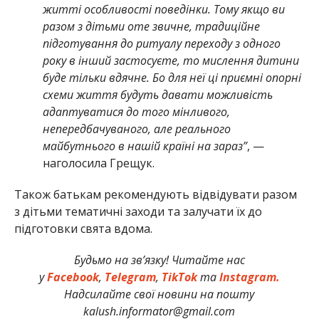
житті особливості поведінки. Тому якщо ви
разом з дітьми оте звичне, традиційне
підготування до ритуалу переходу з одного
року в інший застосуєте, то мислення дитини
буде тільки вдячне. Бо для неї ці приємні опорні
схеми життя будуть давати можливість
адаптуватися до того мінливого,
непередбачуваного, але реального
майбутнього в нашій країні на зараз”
, —
наголосила Грещук.
Також батькам рекомендують відвідувати разом
з дітьми тематичні заходи та залучати їх до
підготовки свята вдома.
Будьмо на зв’язку! Читайте нас
у
Facebook
,
Telegram
,
TikTok
та
Instagram.
Надсилайте свої новини на пошту
kalush.informator@gmail.com