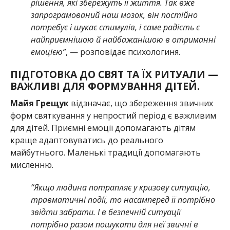
рішення, які збережуть її життя. Так вже
запрограмований наш мозок, він постійно
потребує і шукає стимулів, і саме радість є
найприємнішою й найбажанішою в отриманні
емоцією”
, — розповідає психологиня.
ПІДГОТОВКА ДО СВЯТ ТА ЇХ РИТУАЛИ —
ВАЖЛИВІ ДЛЯ ФОРМУВАННЯ ДІТЕЙ.
Майя Грещук
відзначає, що збереження звичних
форм святкування у непростий період є важливим
для дітей. Приємні емоції допомагають дітям
краще адаптовуватись до реального
майбутнього. Маленькі традиції допомагають
мисленню.
“Якщо людина потрапляє у кризову ситуацію,
травматичні події, то насамперед її потрібно
звідти забрати. І в безпечній ситуації
потрібно разом пошукати для неї звичні в