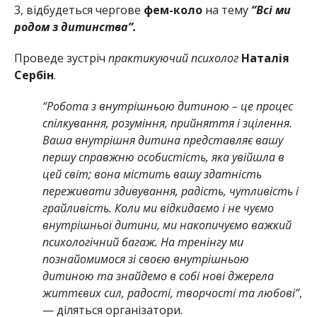
3, відбудеться чергове
фем-коло
на тему
“Всі ми
родом з дитинства”.
Проведе зустріч
практикуючий психолог
Наталія
Сербін
.
“Робота з внутрішньою дитиною – це процес
спілкування, розуміння, прийняття і зцілення.
Ваша внутрішня дитина представляє вашу
першу справжню особистість, яка увійшла в
цей світ; вона містить вашу здатність
переживати здивування, радість, чутливість і
грайливість. Коли ми відкидаємо і не чуємо
внутрішньої дитини, ми накопичуємо важкий
психологічний багаж. На тренінгу ми
познайомимося зі своєю внутрішньою
дитиною та знайдемо в собі нові джерела
життєвих сил, радості, творчості та любові”
,
— діляться організатори.