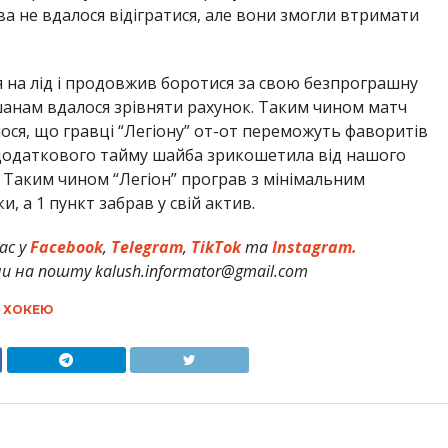
а не вдалося відігратися, але вони змогли втримати
я на лід і продовжив боротися за свою безпрограшну
ушанам вдалося зрівняти рахунок. Таким чином матч
ося, що гравці “Легіону” от-от переможуть фаворитів
і додаткового тайму шайба зрикошетила від нашого
. Таким чином “Легіон” програв з мінімальним
и, а 1 пункт забрав у свій актив.
ас у
Facebook
,
Telegram
,
TikTok
та
Instagram.
и на пошту kalush.informator@gmail.com
З ХОКЕЮ