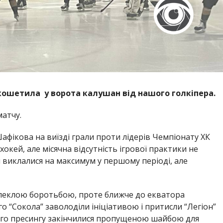
ошетила у ворота калушан від нашого голкіпера.
матчу.
 Шафікова на виїзді грали проти лідерів Чемпіонату ХК
 хокей, але місячна відсутність ігрової практики не
 виклалися на максимум у першому періоді, але
апеклою боротьбою, проте ближче до екватора
о “Сокола” заволоділи ініціативою і притисли “Легіон”
кого пресингу закінчилися пропущеною шайбою для