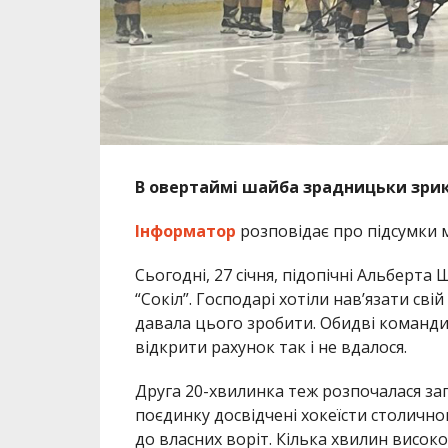
В овертаймі шайба зрадницьки зрик
Інформатор
розповідає про підсумки 
Сьогодні, 27 січня, підопічні Альберта
“Сокіл”. Господарі хотіли нав’язати свій
давала цього зробити. Обидві команди
відкрити рахунок так і не вдалося.
Друга 20-хвилинка теж розпочалася з
поєдинку досвідчені хокеїсти столичног
до власних воріт. Кілька хвилин висо