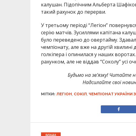
калушан. Підопічним Альберта Шафіков
такий рахунок до перерви.
У третьому періоді “Легіон” повернувс
серію матчів. Зусиллями капітана кал
було переведено до овертайму. Здавал
чемпіонату, але вже на другій хвилин
голкіпера і опинилася у наших воротах
рахунком, але не віддав “Соколу” усі очк
Будьмо на зв’язку! Читайте н
Надсилайте свої новин
МІТКИ:
ЛЕГІОН
,
СОКІЛ
,
ЧЕМПІОНАТ УКРАЇНИ 
ВЛАДА