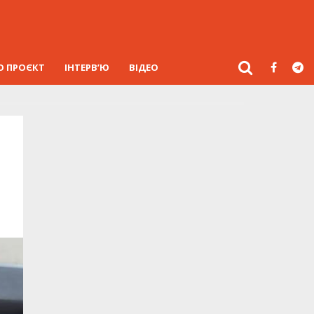
О ПРОЄКТ
ІНТЕРВ’Ю
ВІДЕО