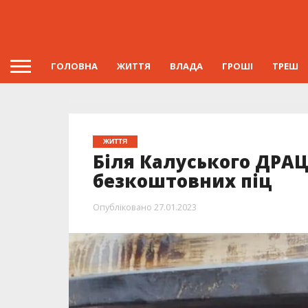
ГОЛОВНА
ЖИТТЯ
ВЛАДА
ГРОШІ
ТРЕШ
ЖИТТЯ
Біля Калуського ДРАЦ
безкоштовних піц
Опубліковано
27.01.2023