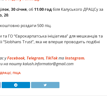
ілок
,
30
січня
, об
11:00
год
біля Калуського ДРАЦСу за
, 20
.
коштовно роздати 500 піц.
ди та ГО “Єврокарпатська ініціатива” для мешканців та
ії “Siobhans Trust”, яка не вперше проводить подібні
ас у
Facebook
,
Telegram
,
TikTok
та
Instagram.
и на пошту kalush.informator@gmail.com
ДРАЦС
,
ПІЦА