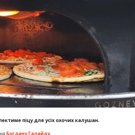
 пектиме піцу для усіх охочих калушан.
 на
Богдану Галайду
.