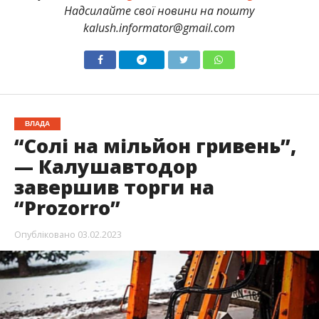
Надсилайте свої новини на пошту
kalush.informator@gmail.com
ВЛАДА
“Солі на мільйон гривень”,
— Калушавтодор
завершив торги на
“Prozorro”
Опубліковано
03.02.2023