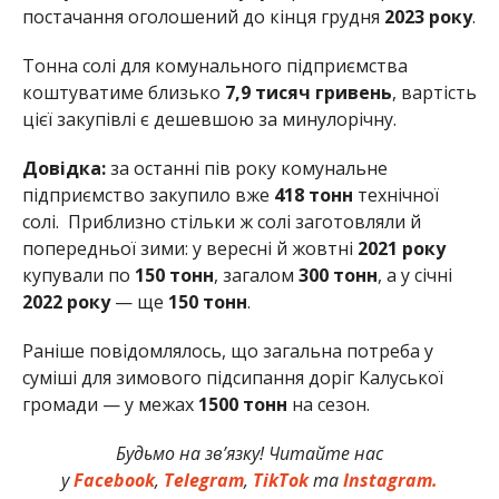
постачання оголошений до кінця грудня
2023
року
.
Тонна солі для комунального підприємства
коштуватиме близько
7,9 тисяч гривень
, вартість
цієї закупівлі є дешевшою за минулорічну.
Довідка:
за останні пів року комунальне
підприємство закупило вже
418
тонн
технічної
солі. Приблизно стільки ж солі заготовляли й
попередньої зими: у вересні й жовтні
2021
року
купували по
150
тонн
, загалом
300
тонн
, а у січні
2022
року
— ще
150
тонн
.
Раніше повідомлялось, що загальна потреба у
суміші для зимового підсипання доріг Калуської
громади — у межах
1500 тонн
на сезон.
Будьмо на зв’язку! Читайте нас
у
Facebook
,
Telegram
,
TikTok
та
Instagram.