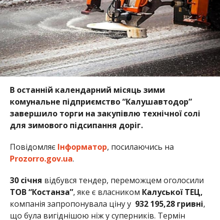
В останній календарний місяць зими
комунальне підприємство “Калушавтодор”
завершило торги на закупівлю технічної солі
для зимового підсипання доріг.
Повідомляє
Інформатор
, посилаючись на
Prozorro.gov.ua
.
30
січня
відбувся тендер, переможцем оголосили
ТОВ “Костанза”
, яке є власником
Калуської ТЕЦ,
компанія запропонувала ціну у
932
195,28
гривні
,
що була вигіднішою ніж у суперників. Термін