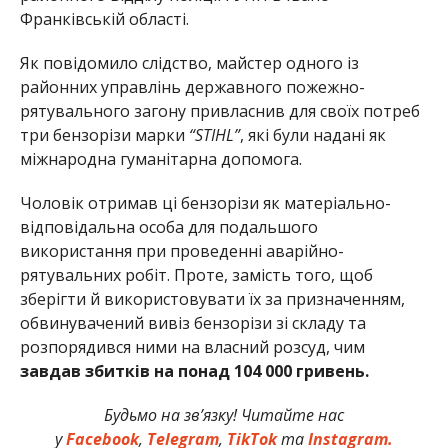
Франківській області.
Як повідомило слідство, майстер одного із
районних управлінь державного пожежно-
рятувального загону привласнив для своїх потреб
три бензорізи марки
“STIHL”
, які були надані як
міжнародна гуманітарна допомога.
Чоловік отримав ці бензорізи як матеріально-
відповідальна особа для подальшого
використання при проведенні аварійно-
рятувальних робіт. Проте, замість того, щоб
зберігти й використовувати їх за призначенням,
обвинувачений вивіз бензорізи зі складу та
розпорядився ними на власний розсуд, чим
завдав збитків на понад 104 000 гривень.
Будьмо на зв’язку! Читайте нас
у
Facebook
,
Telegram
,
TikTok
та
Instagram.