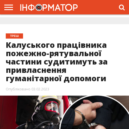
ГОЛОВНА
ЖИТТЯ
ВЛАДА
ГРОШІ
ТРЕШ
ДОЛИНА
РОЗСЛІДУВАННЯ
РЕКЛАМА
ПРО
ПРО
ІНТЕРВ’Ю
ВІДЕО
НАС
ПРОЄКТ
ТРЕШ
Калуського працівника
пожежно-рятувальної
частини судитимуть за
привласнення
гуманітарної допомоги
Опубліковано
03.02.2023