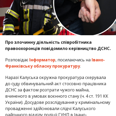
Про злочинну діяльність співробітника
правоохоронців повідомило керівництво ДСНС.
Розповідає
Інформатор
, посилаючись на
Івано-
Франківську обласну прокуратуру
.
Наразі Калуська окружна прокуратура скерувала
до суду обвинувальний акт стосовно працівника
ДСНС за фактом розтрати чужого майна,
вчиненого в умовах воєнного стану (ч. 4 ст. 191 КК
України). Досудове розслідування у кримінальному
провадженні здійснювали слідчі Калуського
районного відділу поліції ГУНП в Івано-