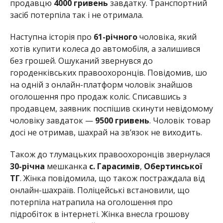
продавцю
4000 гривень
завдатку. Транспортний
засіб потерпіла так і не отримала.
Наступна історія про
61-річного
чоловіка, який
хотів купити колеса до автомобіля, а залишився
без грошей. Ошуканий звернувся до
городенківських правоохоронців. Повідомив, шо
на одній з онлайн-платформ чоловік знайшов
оголошення про продаж коліс. Списавшись з
продавцем, заявник поспішив скинути невідомому
чоловіку завдаток —
9500 гривень
. Чоловік товар
досі не отримав, шахрай на зв’язок не виходить.
Також до тлумацьких правоохоронців звернулася
30-річна
мешканка
с. Гарасимів
,
Обертинської
ТГ
. Жінка повідомила, що також постраждала від
онлайн-шахраїв. Поліцейські встановили, що
потерпіла натрапила на оголошення про
підробіток в інтернеті. Жінка внесла грошову