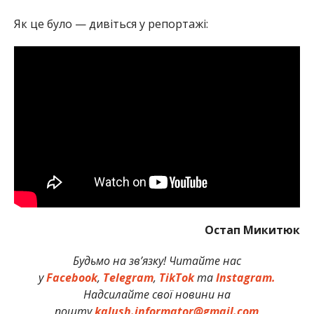
Як це було — дивіться у репортажі:
Остап Микитюк
Будьмо на зв’язку! Читайте нас
у
Facebook
,
Telegram
,
TikTok
та
Instagram.
Надсилайте свої новини на
пошту
kalush.informator@gmail.com