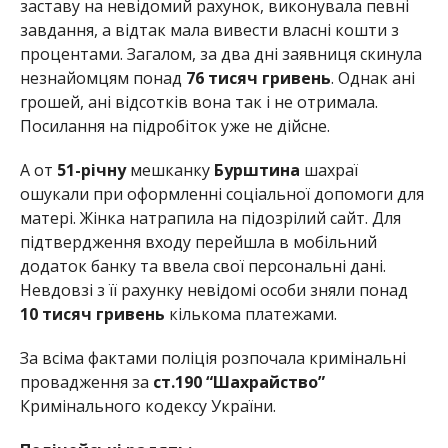
заставу на невідомий рахунок, виконувала певні
завдання, а відтак мала вивести власні кошти з
процентами. Загалом, за два дні заявниця скинула
незнайомцям понад
76 тисяч гривень
. Однак ані
грошей, ані відсотків вона так і не отримала.
Посилання на підробіток уже не дійсне.
А от
51-річну
мешканку
Бурштина
шахраї
ошукали при оформленні соціальної допомоги для
матері. Жінка натрапила на підозрілий сайт. Для
підтвердження входу перейшла в мобільний
додаток банку та ввела свої персональні дані.
Невдовзі з її рахунку невідомі особи зняли понад
10 тисяч гривень
кількома платежами.
За всіма фактами поліція розпочала кримінальні
провадження за
ст.190 “Шахрайство”
Кримінального кодексу України.