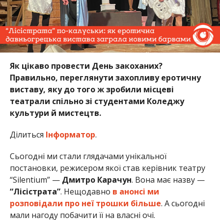
Як цікаво провести День закоханих?
Правильно, переглянути захопливу еротичну
виставу, яку до того ж зробили місцеві
театрали спільно зі студентами Коледжу
культури й мистецтв.
Ділиться
Інформатор
.
Сьогодні ми стали глядачами унікальної
постановки, режисером якої став керівник театру
“Silentium” —
Дмитро Карачун
. Вона має назву —
“Лісістрата”
. Нещодавно
в анонсі ми
розповідали про неї трошки більше
. А сьогодні
мали нагоду побачити її на власні очі.