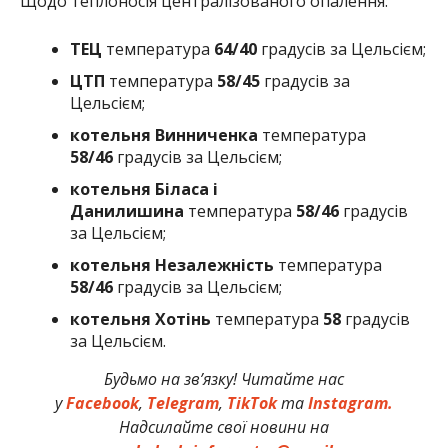
Щодо теплоносія централізованого опалення:
ТЕЦ
температура
64/40
градусів за Цельсієм;
ЦТП
температура
58/45
градусів за
Цельсієм;
котельня Винниченка
температура
58/46
градусів за Цельсієм;
котельня Біласа і
Данилишина
температура
58/46
градусів
за Цельсієм;
котельня Незалежність
температура
58/46
градусів за Цельсієм;
котельня Хотінь
температура
58
градусів
за Цельсієм.
Будьмо на зв’язку! Читайте нас
у
Facebook
,
Telegram
,
TikTok
та
Instagram.
Надсилайте свої новини на