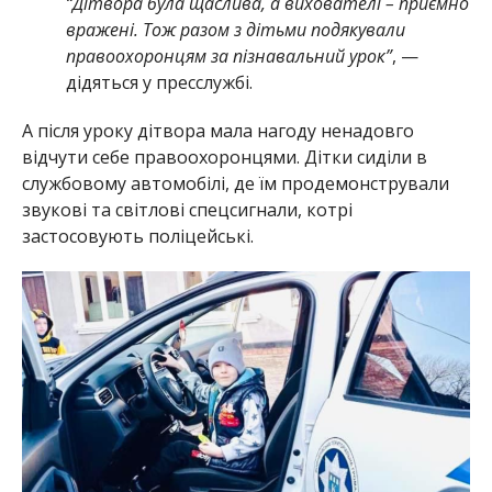
“Дітвора була щаслива, а вихователі – приємно
вражені. Тож разом з дітьми подякували
правоохоронцям за пізнавальний урок”
, —
дідяться у пресслужбі.
А після уроку дітвора мала нагоду ненадовго
відчути себе правоохоронцями. Дітки сиділи в
службовому автомобілі, де їм продемонстрували
звукові та світлові спецсигнали, котрі
застосовують поліцейські.