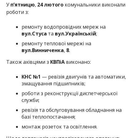
У
п’ятницю
,
24 лютого
комунальники виконали
роботи з:
ремонту водопровідних мереж на
вул.Стуса
та
вул.Українській
;
ремонту теплової мережі на
вул.Винниченка
,
8
.
Також ахівцями з
КВПіА
виконано:
КНС №1
— ревізія двигунів та автоматики,
змащування підшипників;
роботи з реконструкції диспетчерської
служби;
ревізія та обслуговування обладнання на
базі теплопостачання;
монтаж розеток та освітлення.