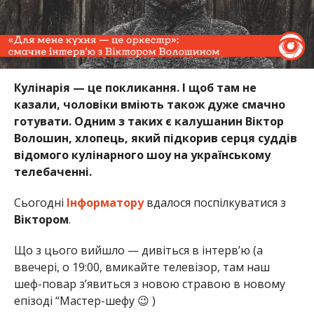
Кулінарія — це покликання. І щоб там не
казали, чоловіки вміють також дуже смачно
готувати. Одним з таких є калушанин Віктор
Волошин, хлопець, який підкорив серця суддів
відомого кулінарного шоу на українському
телебаченні.
Сьогодні
Інформатору
вдалося поспілкуватися з
Віктором
.
Що з цього вийшло — дивіться в інтерв’ю (а
ввечері, о 19:00, вмикайте телевізор, там наш
шеф-повар з’явиться з новою стравою в новому
епізоді “Мастер-шефу 😉 )