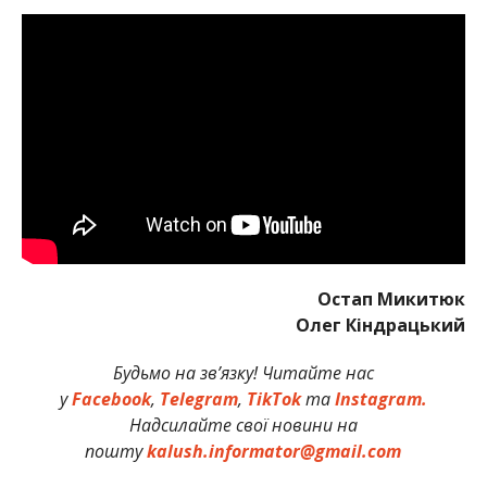
Остап Микитюк
Олег Кіндрацький
Будьмо на зв’язку! Читайте нас
у
Facebook
,
Telegram
,
TikTok
та
Instagram.
Надсилайте свої новини на
пошту
kalush.informator@gmail.com