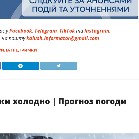
ас у
Facebook
,
Telegram
,
TikTok
та
Instagram.
и на пошту
kalush.informator@gmail.com
РИЛА ПІДТРИМКИ
шки холодно | Прогноз погоди