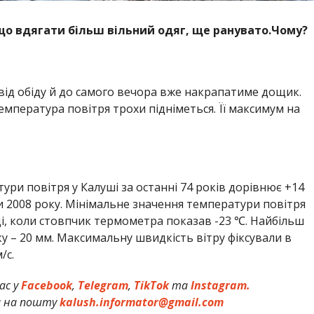
що вдягати більш вільний одяг, ще ранувато.Чому?
е від обіду й до самого вечора вже накрапатиме дощик.
емпература повітря трохи підніметься. Її максимум на
ури повітря у Калуші за останні 74 років дорівнює +14
 2008 року. Мінімальне значення температури повітря
ці, коли стовпчик термометра показав -23 ℃. Найбільш
ку – 20 мм. Максимальну швидкість вітру фіксували в
/с.
ас у
Facebook
,
Telegram
,
TikTok
та
Instagram.
и на пошту
kalush.informator@gmail.com