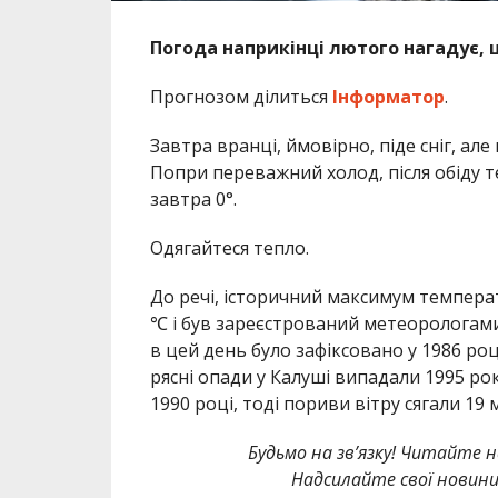
Погода наприкінці лютого нагадує, 
Прогнозом ділиться
Інформатор
.
Завтра вранці, ймовірно, піде сніг, ал
Попри переважний холод, після обіду т
завтра 0°.
Одягайтеся тепло.
До речі, історичний максимум температ
℃ і був зареєстрований метеорологами
в цей день було зафіксовано у 1986 ро
рясні опади у Калуші випадали 1995 ро
1990 році, тоді пориви вітру сягали 19 м
Будьмо на зв’язку! Читайте н
Надсилайте свої новин