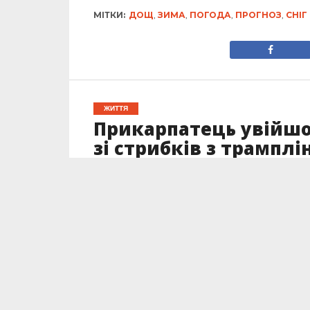
МІТКИ:
ДОЩ
,
ЗИМА
,
ПОГОДА
,
ПРОГНОЗ
,
СНІГ
ЖИТТЯ
Прикарпатець увійшов
зі стрибків з трамплі
Опубліковано
26.02.2023