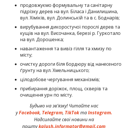
продовжуємо формувальну та санітарну
підрізку дерев на вул. Біласа і Данилишина,
вул. Хіміків, вул. Долинській та в с. Боднарів;
вирубування дикоростучої порослі дерев та
кущів на вул. Височанка, березі р. Гуркотало
на вул. Дорошенка;
навантаження та вивіз гілля та хмизу по
місту;
очистку дороги біля бордюру від нанесеного
ґрунту на вул. Хмельницького;
цілодобове чергування механізмів;
прибирання доріжок, площ, скверів та
очищення урн по місту.
Будьмо на зв’язку! Читайте нас
у
Facebook
,
Telegram
,
TikTok
та
Instagram.
Надсилайте свої новини на
пошту
kalush.informator@gmail.com