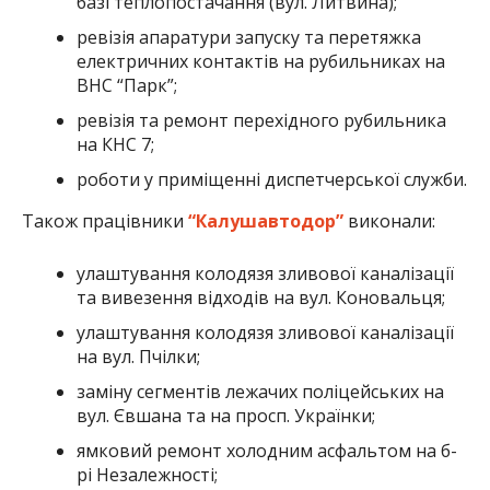
базі теплопостачання (вул. Литвина);
ревізія апаратури запуску та перетяжка
електричних контактів на рубильниках на
ВНС “Парк”;
ревізія та ремонт перехідного рубильника
на КНС 7;
роботи у приміщенні диспетчерської служби.
Також працівники
“Калушавтодор”
виконали:
улаштування колодязя зливової каналізації
та вивезення відходів на вул. Коновальця;
улаштування колодязя зливової каналізації
на вул. Пчілки;
заміну сегментів лежачих поліцейських на
вул. Євшана та на просп. Українки;
ямковий ремонт холодним асфальтом на б-
рі Незалежності;