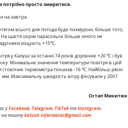
м потрібно просто змиритися.
и на завтра.
тягом всього дня погода буде похмурою, більше того,
 На щастя окрім парасольок більше нічого не
градусники віщують +15℃.
ря у Калуші за останні 74 років дорівнює +20 ℃ і був
ку. Мінімальне значення температури повітря в цей
ли стовпчик термометра показав -16 ℃. Найбільш рясні
1 мм. Максимальну швидкість вітру фіксували у 2007
Остап Микитюк
ас у
Facebook
,
Telegram
,
TikTok
та
Instagram.
и на пошту
kalush.informator@gmail.com