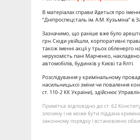
В матеріалах справи йдеться про іменн
“Дніпроспецсталь ім. А.М. Кузьміна” в 
Зазначимо, що раніше вже було арешт
грн. Сюди увійшли, корпоративні права 
також іменні акції у трьох обленерго н
нерухомість пані Марченко, накладено
автомобілів, будинків у Києві та Ялті.
Розслідування у кримінальному провад
насильницької зміни чи повалення конс
ст. 110-2 КК України), здійснює Управлі
Примітка: відповідно до ст. 62 Консти
злочину і не може бути піддана кримін
законному порядку і встановлено обв