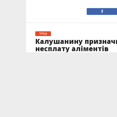
ТРЕШ
Калушанину призначи
несплату аліментів
Опубліковано
24.03.2023