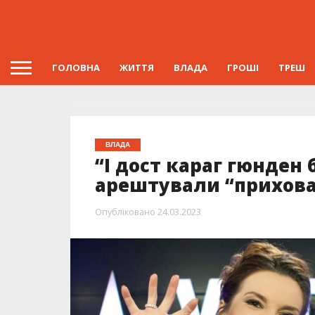
ГОЛОВНА
ЖИТТЯ
ВЛАДА
ГРОШІ
ТРЕШ
ВЛАДА
“І дост караг гюнден 
арештували “прихова
Опубліковано
24.03.2023