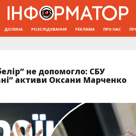
ДОЛИНА
РОЗСЛІДУВАННЯ
РЕКЛАМА
ПРО НАС
ПР
белір” не допомогло: СБУ
ні” активи Оксани Марченко