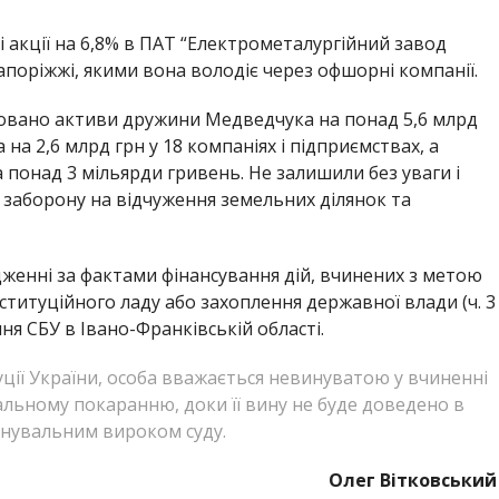
і акції на 6,8% в ПАТ “Електрометалургійний завод
Запоріжжі, якими вона володіє через офшорні компанії.
овано активи дружини Медведчука на понад 5,6 млрд
на 2,6 млрд грн у 18 компаніях і підприємствах, а
а понад 3 мільярди гривень. Не залишили без уваги і
 заборону на відчуження земельних ділянок та
женні за фактами фінансування дій, вчинених з метою
титуційного ладу або захоплення державної влади (ч. 3
ння СБУ в Івано-Франківській області.
туції України, особа вважається невинуватою у вчиненні
альному покаранню, доки її вину не буде доведено в
инувальним вироком суду.
Олег Вітковський