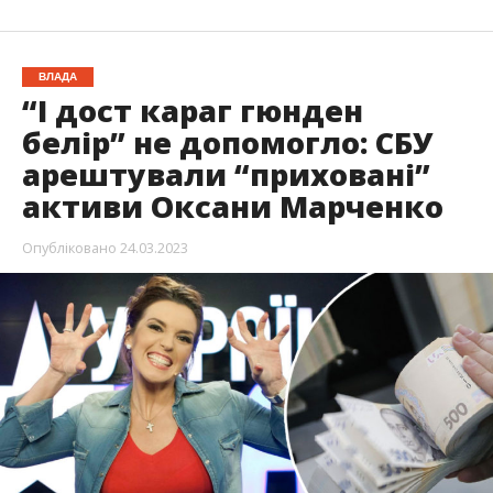
ВЛАДА
“І дост караг гюнден
белір” не допомогло: СБУ
арештували “приховані”
активи Оксани Марченко
Опубліковано
24.03.2023