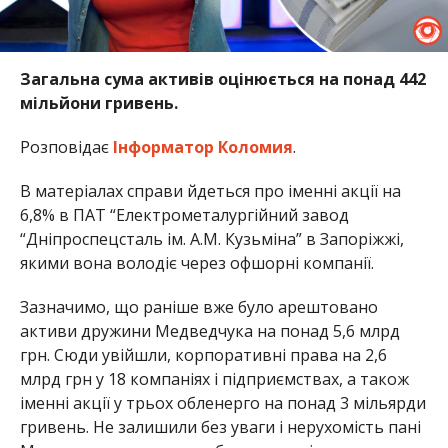
Загальна сума активів оцінюється на понад 442
мільйони гривень.
Розповідає
Інформатор Коломия
.
В матеріалах справи йдеться про іменні акції на
6,8% в ПАТ “Електрометалургійний завод
“Дніпроспецсталь ім. А.М. Кузьміна” в Запоріжжі,
якими вона володіє через офшорні компанії.
Зазначимо, що раніше вже було арештовано
активи дружини Медведчука на понад 5,6 млрд
грн. Сюди увійшли, корпоративні права на 2,6
млрд грн у 18 компаніях і підприємствах, а також
іменні акції у трьох обленерго на понад 3 мільярди
гривень. Не залишили без уваги і нерухомість пані