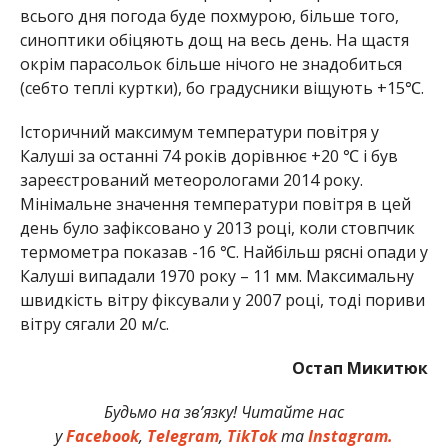
всього дня погода буде похмурою, більше того,
синоптики обіцяють дощ на весь день. На щастя
окрім парасольок більше нічого не знадобиться
(себто теплі куртки), бо градусники віщують +15℃.
Історичний максимум температури повітря у
Калуші за останні 74 років дорівнює +20 ℃ і був
зареєстрований метеорологами 2014 року.
Мінімальне значення температури повітря в цей
день було зафіксовано у 2013 році, коли стовпчик
термометра показав -16 ℃. Найбільш рясні опади у
Калуші випадали 1970 року – 11 мм. Максимальну
швидкість вітру фіксували у 2007 році, тоді пориви
вітру сягали 20 м/с.
Остап Микитюк
Будьмо на зв’язку! Читайте нас
у
Facebook
,
Telegram
,
TikTok
та
Instagram.