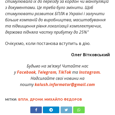
стимулювала їх до переїзду за кордон чи маніпуляцій
з документами. Це треба було змінити. Щоб
стимулювати розвиток БПЛА в Україні і залучити
більше компаній до виробництва, масштабування
та підвищення рівня локалізації комплектуючих,
держава підняла частку прибутку до 25%”
Очікуємо, коли постанова вступить в дію.
Олег Вітковський
Будьмо на зв’язку! Читайте нас
у
Facebook
,
Telegram
,
TikTok
та
Instagram.
Надсилайте свої новини на
пошту
kalush.informator@gmail.com
МІТКИ:
БПЛА
,
ДРОНИ
,
МИХАЙЛО ФЕДОРОВ