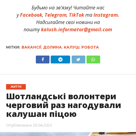
Будьмо на зв’язку! Читайте нас
у
Facebook
,
Telegram
,
TikTok
та
Instagram.
Надсилайте свої новини на
пошту
kalush.informator@gmail.com
МІТКИ:
ВАКАНСІЇ
,
ДОЛИНА
,
КАЛУШ
,
РОБОТА
ЖИТТЯ
Шотландські волонтери
черговий раз нагодували
калушан піцою
Опубліковано
03.04.2023