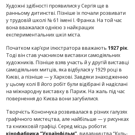
Художні здібності проявилися у Сергія ще в
ранньому дитинстві. Пізніше їх почали розвивати
у трудовій школі № 61 імені І. Франка. На той час
вона вважалася однією з найкращих
експериментальних шкіл міста.
Початком кар’єри ілюстратора вважають
1927 рік
.
Тоді він став учасником виставки самодіяльних
художників. Пізніше взяв участь й у другій виставці
самодіяльних митців, яка відбулася у 1929 році в
Києві, а пізніше — у Харкові. Завдяки знаходженню
у цьому колі 8 його робіт були відібрані й надіслані
на міжнародну виставку в Париж. На жаль під час
повернення до Києва вони загубилися.
Творчість Конончука розвивалася в різних галузях
графічного мистецтва, але найбільше — у рисунках
та книжковій графіці. Серед місць роботи:
кінофабрика “Українфільм”
, видавництва “Куль­