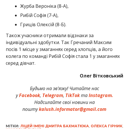
Журба Вероніка (8-А),
Рибій Софія (7-А),
Гриців Олексій (8-Б).
Також учасники отримали відзнаки за
індивідуальні здобутки. Так Гречаний Максим
посів 1 місце у змаганнях серед хлопців, а його
колега по команді Рибій Софія стала 1 у змаганнях
серед дівчат.
Олег Вітковський
Будьмо на зв’язку! Читайте нас
у
Facebook
,
Telegram
,
TikTok
та
Instagram.
Надсилайте свої новини на
пошту
kalush.informator@gmail.com
МІТКИ:
ЛІЦЕЙ ІМЕНІ ДМИТРА БАХМАТЮКА
,
ОЛЕКСА ГІРНИК
,