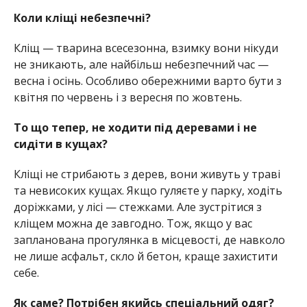
Коли кліщі небезпечні?
Кліщ — тварина всесезонна, взимку вони нікуди
не зникають, але найбільш небезпечний час —
весна і осінь. Особливо обережними варто бути з
квітня по червень і з вересня по жовтень.
То що тепер, не ходити під деревами і не
сидіти в кущах?
Кліщі не стрибають з дерев, вони живуть у траві
та невисоких кущах. Якщо гуляєте у парку, ходіть
доріжками, у лісі — стежками. Але зустрітися з
кліщем можна де завгодно. Тож, якщо у вас
запланована прогулянка в місцевості, де навколо
не лише асфальт, скло й бетон, краще захистити
себе.
Як саме? Потрібен якийсь спеціальний одяг?