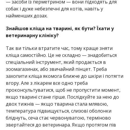
— засоби із перметрином — вони підходять для
собак і дуже небезпечні для котів, навіть у
найменших дозах.
Знайшов кліща на тварині, як бути? Їхати у
ветеринарну клініку?
Так ви тільки втратите час, тому краще зняти
кліща самостійно. Це не складно — знадобиться
спеціальний інструмент, який продається в
зоомагазинах, або звичайний пінцет. Треба
захопити кліща якомога ближче до шкіри і потягти
вгору. Але з лікарем все одно треба
проконсультуватися, щоб не пропустити момент,
якщо тварині стане гірше. Послідкуйте за нею до
двох тижнів — якщо тварина стала млявою,
температура підвищується, слизові оболонки
бліднуть, сеча стає червонуватою, терміново
звертайтеся до ветеринара. Якщо протягом пів