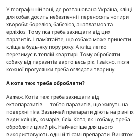
У географічній зоні, де розташована Україна, кліщі
для собак досить небезпечні і переносять чотири
хвороби: бореліоз, бабезіоз, анаплазмоз та
ерліхіоз. Тому пса треба захищати від цих
паразитів. І памʼятайте, що собака може принести
кліща в будь-яку пору року. А кліщ легко
перезимує в теплій квартирі. Тому обробляти
собаку від паразитів варто весь рік. І звісно, після
кожної прогулянки треба оглядати тварину.
А кота теж треба обробляти?
Авжеж. Котів теж треба захищати від
ектопаразитів — тобто паразитів, що живуть на
поверхні тіла. Зазвичай препарати діють на різні їх
види: кліщів, комарів, бліх. Кота, як і собаку, треба
обробляти цілий рік. Найчастіше для цього
використовують одні й ті самі препарати. Виняток