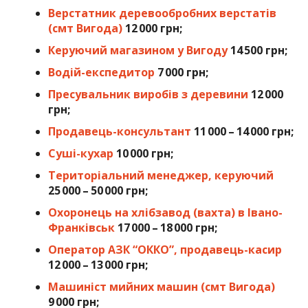
Верстатник деревообробних верстатів
(смт Вигода)
12 000 грн;
Керуючий магазином у Вигоду
14 500 грн;
Водій-експедитор
7 000 грн;
Пресувальник виробів з деревини
12 000
грн;
Продавець-консультант
11 000 – 14 000 грн;
Суші-кухар
10 000 грн;
Територіальний менеджер, керуючий
25 000 – 50 000 грн;
Охоронець на хлібзавод (вахта) в Івано-
Франківськ
17 000 – 18 000 грн;
Оператор АЗК “ОККО”, продавець-касир
12 000 – 13 000 грн;
Машиніст мийних машин (смт Вигода)
9 000 грн;