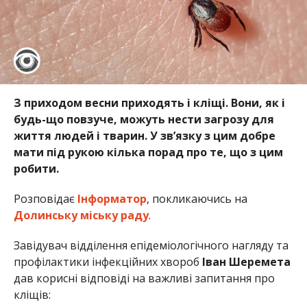
З приходом весни приходять і кліщі. Вони, як і
будь-що повзуче, можуть нести загрозу для
життя людей і тварин. У зв’язку з цим добре
мати під рукою кілька порад про те, що з цим
робити.
Розповідає
Інформатор
, покликаючись на
Долинську міську раду
.
Завідувач відділення епідеміологічного нагляду та
профілактики інфекційних хвороб
Іван Шеремета
дав корисні відповіді на важливі запитання про
кліщів: