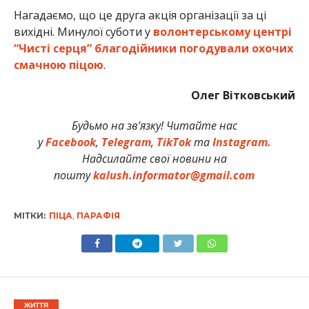
Нагадаємо, що це друга акція організації за ці
вихідні. Минулої суботи у
волонтерському центрі
“Чисті серця” благодійники погодували охочих
смачною піцою
.
Олег Вітковський
Будьмо на зв’язку! Читайте нас
у
Facebook
,
Telegram
,
TikTok
та
Instagram.
Надсилайте свої новини на
пошту
kalush.informator@gmail.com
МІТКИ:
ПІЦА
,
ПАРАФІЯ
ЖИТТЯ