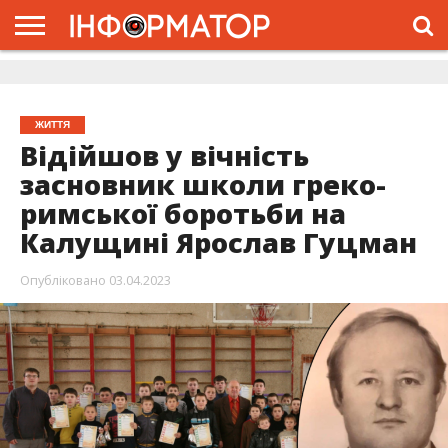
ГОЛОВНА
ЖИТТЯ
ВЛАДА
ГРОШІ
ТРЕШ
ДОЛИНА
РОЗСЛІДУВАННЯ
РЕКЛАМА
ПРО
ПРО
ІНТЕРВ’Ю
ВІДЕО
НАС
ПРОЄКТ
ЖИТТЯ
Відійшов у вічність
засновник школи греко-
римської боротьби на
Калущині Ярослав Гуцман
Опубліковано
03.04.2023