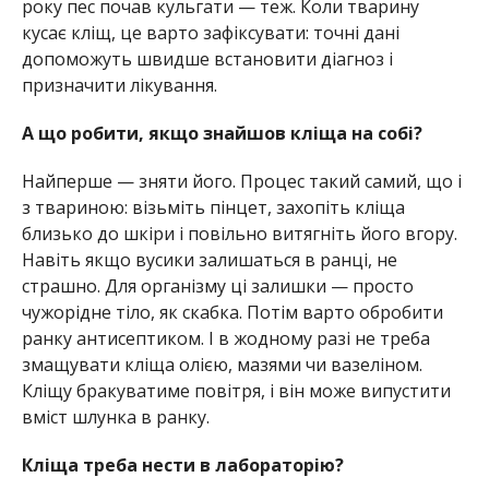
року пес почав кульгати — теж. Коли тварину
кусає кліщ, це варто зафіксувати: точні дані
допоможуть швидше встановити діагноз і
призначити лікування.
А що робити, якщо знайшов кліща на собі?
Найперше — зняти його. Процес такий самий, що і
з твариною: візьміть пінцет, захопіть кліща
близько до шкіри і повільно витягніть його вгору.
Навіть якщо вусики залишаться в ранці, не
страшно. Для організму ці залишки — просто
чужорідне тіло, як скабка. Потім варто обробити
ранку антисептиком. І в жодному разі не треба
змащувати кліща олією, мазями чи вазеліном.
Кліщу бракуватиме повітря, і він може випустити
вміст шлунка в ранку.
Кліща треба нести в лабораторію?