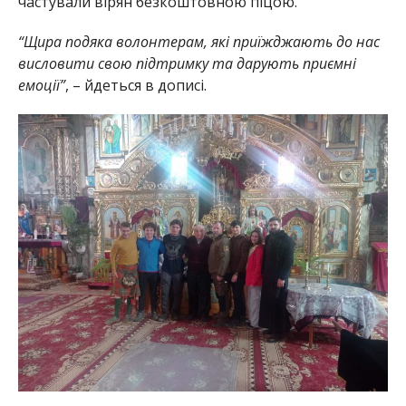
частували вірян безкоштовною піцою.
“Щира подяка волонтерам, які приїжджають до нас
висловити свою підтримку та дарують приємні
емоції”
, – йдеться в дописі.