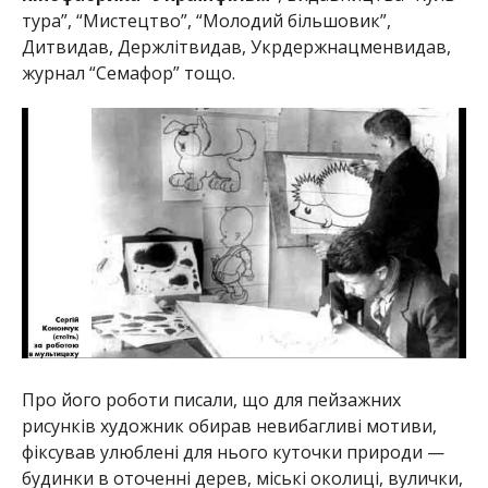
тура”, “Мистецтво”, “Молодий більшовик”,
Дитвидав, Держлітвидав, Укрдержнацменвидав,
журнал “Семафор” тощо.
Про його роботи писали, що для пейзажних
рисунків художник обирав невибагливі мотиви,
фіксував улюблені для нього куточки природи —
будинки в оточенні дерев, міські околиці, вулички,