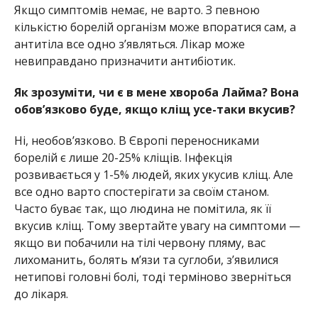
Якщо симптомів немає, не варто. З певною
кількістю борелій організм може впоратися сам, а
антитіла все одно зʼявляться. Лікар може
невиправдано призначити антибіотик.
Як зрозуміти, чи є в мене хвороба Лайма? Вона
обов’язково буде, якщо кліщ усе-таки вкусив?
Ні, необовʼязково. В Європі переносниками
борелій є лише 20-25% кліщів. Інфекція
розвивається у 1-5% людей, яких укусив кліщ. Але
все одно варто спостерігати за своїм станом.
Часто буває так, що людина не помітила, як її
вкусив кліщ. Тому звертайте увагу на симптоми —
якщо ви побачили на тілі червону пляму, вас
лихоманить, болять мʼязи та суглоби, зʼявилися
нетипові головні болі, тоді терміново зверніться
до лікаря.