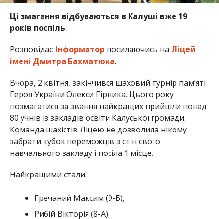
Ці змагання відбуваються в Калуші вже 19
років поспіль.
Розповідає
Інформатор
посилаючись на
Ліцей
імені Дмитра Бахматюка
.
Вчора, 2 квітня, закінчився шаховий турнір памʼяті
Героя України Олекси Гірника. Цього року
позмагатися за звання найкращих прийшли понад
80 учнів із закладів освіти Калуської громади.
Команда шахістів Ліцею не дозволила нікому
забрати кубок переможців з стін свого
навчального закладу і посіла 1 місце.
Найкращими стали:
Гречаний Максим (9-Б),
Рибій Вікторія (8-А),