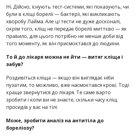
Ні. Дійсно, існують тест-системи, які показують, чи
були в кліщі борелії — бактерії, які викликають
хворобу Лайма. Але ці тести не дуже досконалі,
окрім того, кліщ не передає борелії миттєво — як
правило, для цього потрібно не менше доби від
того моменту, як він присмоктався до людини.
То й до лікаря можна не йти — витяг кліща і
забув?
Роздивіться кліща — якщо він виглядає ніби
пузатим, то можливо, вже насмоктався крові. Тоді
краще звернутися до лікаря. Те саме варто
зробити і коли ви не знаєте, скільки часу кліщ
просидів у вас на тілі.
Може, зробити аналіз на антитіла до
бореліозу?