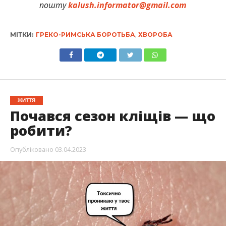
пошту
kalush.informator@gmail.com
МІТКИ:
ГРЕКО-РИМСЬКА БОРОТЬБА
,
ХВОРОБА
ЖИТТЯ
Почався сезон кліщів — що
робити?
Опубліковано
03.04.2023