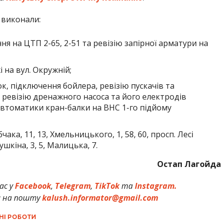
 виконали:
я на ЦТП 2-65, 2-51 та ревізію запірної арматури на
 на вул. Окружній;
к, підключення бойлера, ревізію пускачів та
 ревізію дренажного насоса та його електродів
автоматики кран-балки на ВНС 1-го підйому
чака, 11, 13, Хмельницького, 1, 58, 60, просп. Лесі
ушкіна, 3, 5, Малицька, 7.
Остап Лагойда
ас у
Facebook
,
Telegram
,
TikTok
та
Instagram.
и на пошту
kalush.informator@gmail.com
НІ РОБОТИ