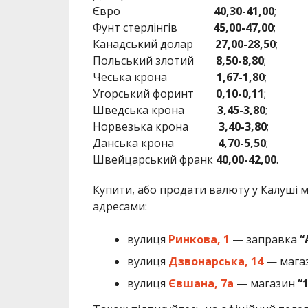
Євро
40,30-41,00
;
Фунт стерлінгів
45,00-47,00
;
Канадський долар
27,00-28,50
;
Польський злотий
8,50-8,80
;
Чеська крона
1,67-1,80
;
Угорський форинт
0,10-0,11
;
Шведська крона
3,45-3,80
;
Норвезька крона
3,40-3,80
;
Данська крона
4
,70-5,50
;
Швейцарський франк
40,00-42,00
.
Купити, або продати валюту у Калуші 
адресами:
вулиця
Ринкова
,
1
— заправка
“
вулиця
Дзвонарська
,
14
— мага
вулиця
Євшана
,
7а
— магазин
“