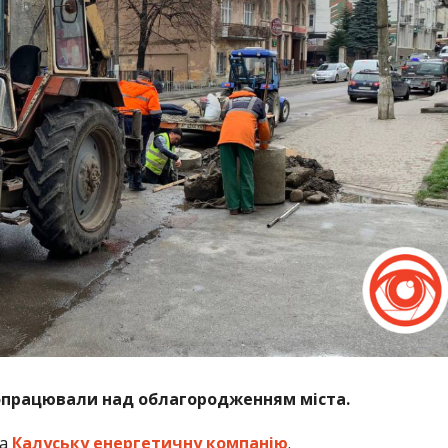
опрацювали над облагородженням міста.
на
Калуську енергетичну компанію
.