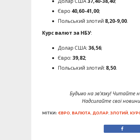
Долар США
37,40-38,40
;
Євро
40
,60-41,00
;
Польський злотий
8,20-9,00
.
Курс валют за НБУ
:
Долар США:
36,56
;
Євро:
39,82
;
Польський злотий:
8,50
.
Будьмо на зв’язку! Читайте н
Надсилайте свої новин
МІТКИ:
ЄВРО
,
ВАЛЮТА
,
ДОЛАР
,
ЗЛОТИЙ
,
КУР