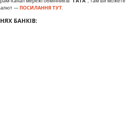
грам-канал мережі обмінників
“ГАТА”
, там ви можете
 валют —
ПОСИЛАННЯ ТУТ
.
НЯХ БАНКІВ: