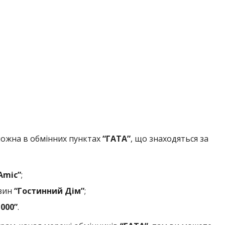
можна в обмінних пунктах
“ГАТА”
, що знаходяться за
Amic”
;
зин
“Гостинний Дім”
;
1000”
.