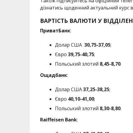
Також підписуйтесь на офіційний теле
дізнатись щоденний актуальний курс
ВАРТІСТЬ ВАЛЮТИ У ВІДДІЛЕН
ПриватБанк
:
Долар США
30
,75-37,05
;
Євро
39
,75-40,75
;
Польський злотий
8,45-8,70
.
Ощадбанк
:
Долар США
37,25
-38,25
;
Євро
40,10-41,00
;
Польський злотий
8,30-8,80
.
Raiffeisen Bank
: