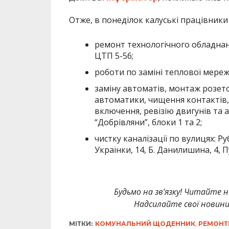
Отже, в понеділок калуські працівники
ремонт технологічного обладнанн
ЦТП 5-56;
роботи по заміні теплової мережі
заміну автоматів, монтаж розето
автоматики, чищення контактів,
включення, ревізію двигунів та 
“Добрівляни”, блоки 1 та 2;
чистку каналізації по вулицях: Руб
Українки, 14, Б. Данилишина, 4, П
Будьмо на зв’язку! Читайте н
Надсилайте свої новин
МІТКИ:
КОМУНАЛЬНИЙ ЩОДЕННИК
,
РЕМОНТ