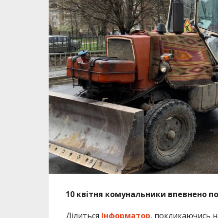
10 квітня комунальники впевнено п
Ділиться
Інформатор
, покликаючись 