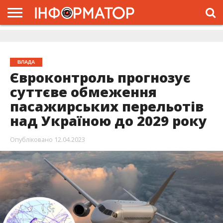
ГОЛОВНА
ЖИТТЯ
ВЛАДА
ГРОШІ
ТРЕШ
ДОЛИНА
РОЗСЛІДУВАННЯ
РЕКЛАМА
ПРО
ПРО
ІНТЕРВ’Ю
ВІДЕО
НАС
ПРОЄКТ
ВЛАДА
Євроконтроль прогнозує
суттєве обмеження
пасажирських перельотів
над Україною до 2029 року
Опубліковано
12.04.2023