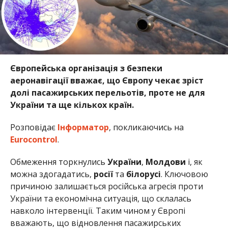
Європейська організація з безпеки
аеронавігації вважає, що Європу чекає зріст
долі пасажирських перельотів, проте не для
України та ще кількох країн.
Розповідає
Інформатор
, покликаючись на
Eurocontrol
.
Обмеження торкнулись
України
,
Молдови
і, як
можна здогадатись,
росії
та
білорусі
. Ключовою
причиною залишається російська агресія проти
України та економічна ситуація, що склалась
навколо інтервенції. Таким чином у Європі
вважають, що відновлення пасажирських