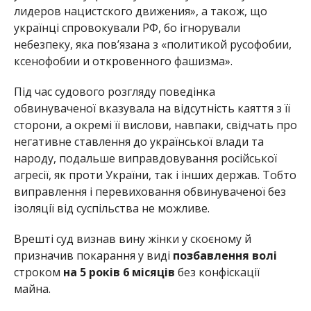
лидеров нацистского движения», а також, що
українці спровокували РФ, бо ігнорували
небезпеку, яка пов’язана з «политикой русофобии,
ксенофобии и откровенного фашизма».
Під час судового розгляду поведінка
обвинуваченої вказувала на відсутність каяття з її
сторони, а окремі її вислови, навпаки, свідчать про
негативне ставлення до української влади та
народу, подальше виправдовування російської
агресії, як проти України, так і інших держав. Тобто
виправлення і перевиховання обвинуваченої без
ізоляції від суспільства не можливе.
Врешті суд визнав вину жінки у скоєному й
призначив покарання у виді
позбавлення волі
строком
на 5 років 6 місяців
без конфіскації
майна.