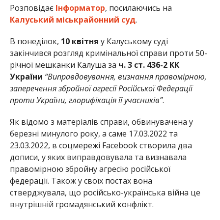
Розповідає
Інформатор
, посилаючись на
Калуський міськрайонний суд
.
В понеділок,
10 квітня
у Калуському суді
закінчився розгляд кримінальної справи проти 50-
річної мешканки Калуша за
ч. 3 ст. 436-2 КК
України
“Виправдовування, визнання правомірною,
заперечення збройної агресії Російської Федерації
проти України, глорифікація її учасників”
.
Як відомо з матеріалів справи, обвинувачена у
березні минулого року, а саме 17.03.2022 та
23.03.2022, в соцмережі Facebook створила два
дописи, у яких виправдовувала та визнавала
правомірною збройну агресію російської
федерації. Також у своїх постах вона
стверджувала, що російсько-українська війна це
внутрішній громадянський конфлікт.