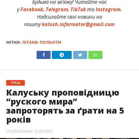
Будьмо на зв’язку! Читайте нас
у
Facebook
,
Telegram
,
TikTok
та
Instagram.
Надсилайте свої новини на
пошту
kalush.informator@gmail.com
МІТКИ:
ЛІТАКИ
,
ПОЛЬОТИ
ТРЕШ
Калуську проповідницю
“руского мира”
запроторять за ґрати на 5
років
Опубліковано
12.04.2023