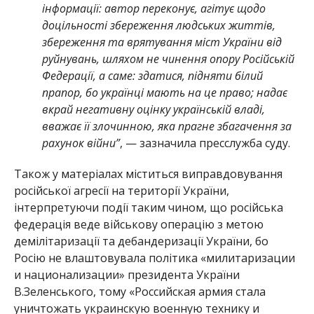
інформації: автор переконує, агітує щодо
доцільності збереження людських життів,
збереження та врятування міст України від
руйнувань, шляхом не чинення опору Російській
Федерації, а саме: здатися, підняти білий
прапор, бо українці мають на це право; надає
вкрай негативну оцінку українській владі,
вважає її злочинною, яка прагне збагачення за
рахунок війни”
, — зазначила пресслужба суду.
Також у матеріалах міститься виправдовування
російської агресії на території України,
інтерпретуючи події таким чином, що російська
федерація веде військову операцію з метою
демілітаризації та дебандеризації України, бо
Росію не влаштовувала політика «милитаризации
и национализации» президента України
В.Зеленського, тому «Российская армия стала
уничтожать украинскую военную технику и