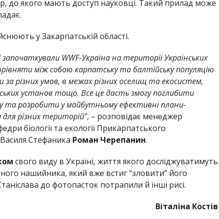
, до якого мають доступ науковці. Такий прилад може
падає.
йснюють у Закарпатській області.
кі започаткували WWF-Україна на території Українських
орівняти між собою карпатську та балтійську популяцію
и за різних умов, в межах різних оселищ та екосистем,
ських установ тощо. Все це дасть змогу поглибити
иду та розробити у майбутньому ефективні плани-
я для різних територій”
, – розповідає менеджер
едри біології та екології Прикарпатського
і Василя Стефаника
Роман Черепанин
.
ком
свого виду в Україні, життя якого досліджуватимуть
ого нашийника, який вже встиг “зловити” його
аніслава до фотопасток потрапили й інші рисі.
Віталіна Костів