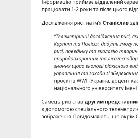
Інформацію приймає віддалений сервер
працювати 1-2 роки та після цього від
Дослідження рисі, на ім’я
Станіслав
зді
“Телеметричні дослідження рисі, я
Карпат та Полісся, дадуть змогу п
рисі, поведінку та екологію тварин
природоохоронних та лісогосподар
знання щодо екології рідкісного в
управління та заходи зі збереженн
проєктів WWF-Україна, доцент каф
національного університету імен
Самець рисі став
другим представни
з допомогою спеціального телеметричн
зображення. Повідомляють, що окрім Ст