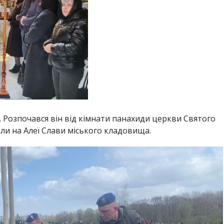
. Розпочався він від кімнати панахиди церкви Святого
ли на Алеї Слави міського кладовища.