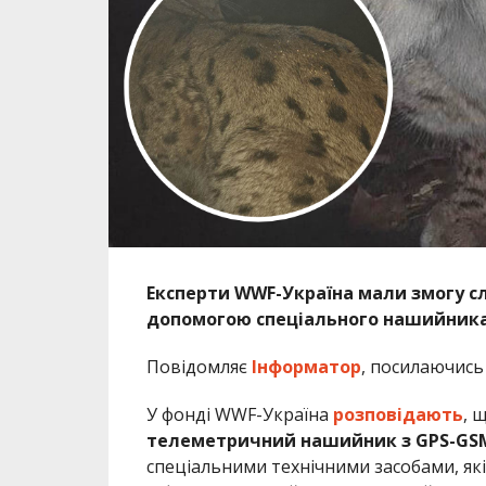
Експерти WWF-Україна мали змогу сл
допомогою спеціального нашийника
Повідомляє
Інформатор
, посилаючись
У фонді WWF-Україна
розповідають
, 
телеметричний нашийник з GPS-GS
спеціальними технічними засобами, як