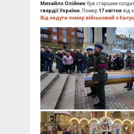
Михайло Олійник
був старшим солдат
гвардії
України
. Помер
17 квітня
від х
Від недуги помер військовий з Кал