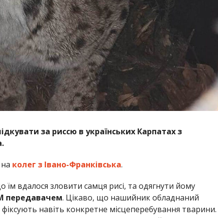
ідкувати за риссю в українських Карпатах з
.
 на
колег з Івано-Франківська
.
що їм вдалося зловити самця рисі, та одягнути йому
M передавачем
. Цікаво, що нашийник обладнаний
і фіксують навіть конкретне місцеперебування тварини.