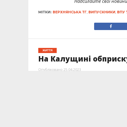
Надсилайте свої новин
МІТКИ:
ВЕРХНЯНСЬКА ТГ
,
ВИПУСКНИКИ
,
ВПУ 
ЖИТТЯ
На Калущині обприск
Опубліковано
25.04.2023