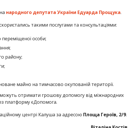
 на
народного депутата України Едуарда Прощука
.
скористались такими послугами та консультаціями:
 переміщеної особи;
ання;
го району;
и;
новане майно на тимчасово окупованій території.
у можуть отримати грошову допомогу від міжнародних
ез платформу єДопомога.
аційному центрі Калуша за адресою
Площа Героїв, 2/9
.
Віталіна Костів