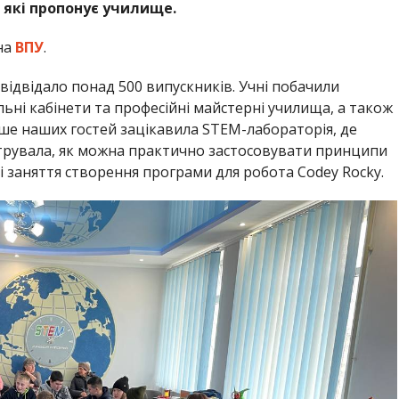
 які пропонує училище.
на
ВПУ
.
відвідало понад 500 випускників. Учні побачили
ьні кабінети та професійні майстерні училища, а також
ьше наших гостей зацікавила STEM-лабораторія, де
трувала, як можна практично застосовувати принципи
 заняття створення програми для робота Codey Rocky.