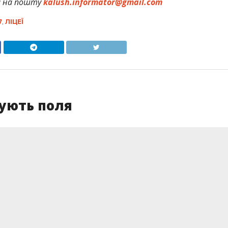
и на пошту
kalush.informator@gmail.com
7
,
ЛІЦЕЇ
ують поля