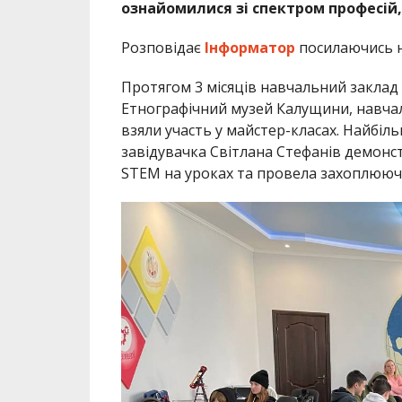
ознайомилися зі спектром професій,
Розповідає
Інформатор
посилаючись 
Протягом 3 місяців навчальний заклад 
Етнографічний музей Калущини, навчал
взяли участь у майстер-класах. Найбіл
завідувачка Світлана Стефанів демонс
STEM на уроках та провела захоплюючі