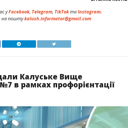
ас у
Facebook
,
Telegram
,
TikTok
та
Instagram.
и на пошту
kalush.informator@gmail.com
ідали Калуське Вище
№7 в рамках профорієнтації