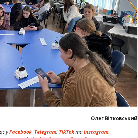
Олег Вітковський
ас у
Facebook
,
Telegram
,
TikTok
та
Instagram.