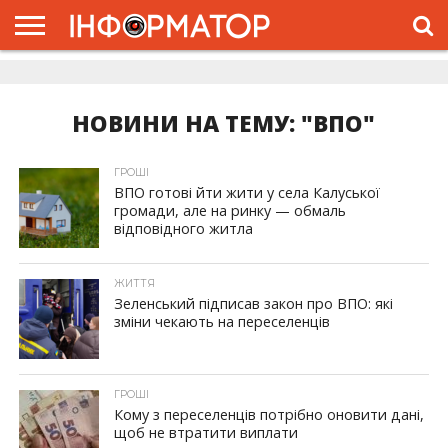
ГОЛОВНА
ЖИТТЯ
ВЛАДА
ГРОШІ
ТРЕШ
ДОЛИНА
РОЗСЛІДУВАННЯ
РЕКЛАМА
ПРО
ПРО
ІНТЕРВ’Ю
ВІДЕО
НАС
ПРОЄКТ
НОВИНИ НА ТЕМУ: "ВПО"
ГРОШІ
ВПО готові йти жити у села Калуської
громади, але на ринку — обмаль
відповідного житла
ЖИТТЯ
Зеленський підписав закон про ВПО: які
зміни чекають на переселенців
ГРОШІ
Кому з переселенців потрібно оновити дані,
щоб не втратити виплати