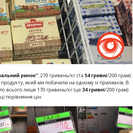
пальний ринок”
. 270 гривень/кг (та
54 гривні
/200 грам)
родукту, який ми побачили на одному із прилавків. В
о всього лише 170 гривень/кг (це
34 гривні
/200 грам)
і порівняння цін.