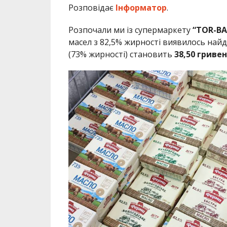
Розповідає
Інформатор
.
Розпочали ми із супермаркету
“TOR-BA
масел з 82,5% жирності виявилось на
(73% жирності) становить
38,50 гриве