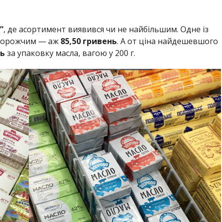
”
, де асортимент виявився чи не найбільшим. Одне із
йдорожчим — аж
85,50 гривень
. А от ціна найдешевшого
нь
за упаковку масла, вагою у 200 г.