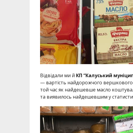
Відвідали ми й
КП “Калуський муніци
— вартість найдорожчого вершкового п
той час як найдешевше масло коштувал
та виявилось найдешевшим у статистиц