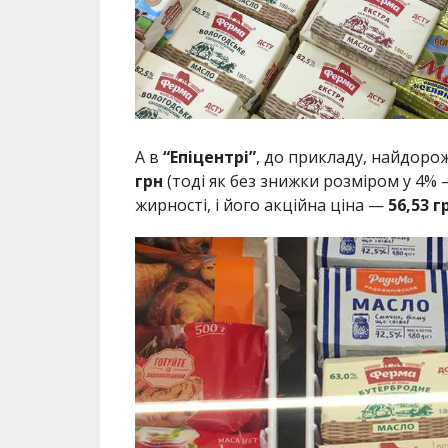
А в
“Епіцентрі”
, до прикладу, найдорож
грн
(тоді як без знижки розміром у 4%
жирності, і його акційна ціна —
56,53 г