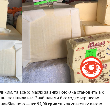
иким, та все ж, масло за знижкою (яка становить аж
ень
, потішила нас. Знайшли ми й солодковершкове
ла найбільшою — аж
92,90 гривень
за упаковку вагою