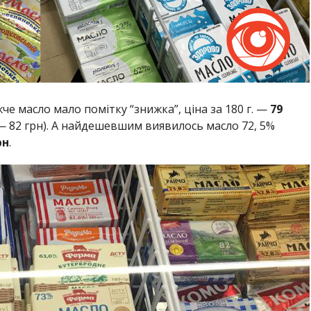
че масло мало помітку “знижка”, ціна за 180 г. —
79
 — 82 грн). А найдешевшим виявилось масло 72, 5%
рн
.