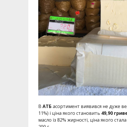
В
АТБ
асортимент виявився не дуже вел
11%) і ціна якого становить
49,90 грив
масло із 82% жирності, ціна якого ста
200 г.