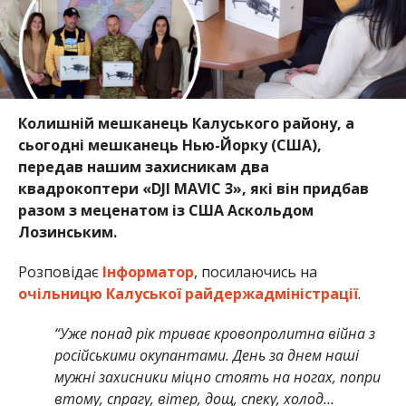
Колишній мешканець Калуського району, а
сьогодні мешканець Нью-Йорку (США),
передав нашим захисникам два
квадрокоптери «DJI MAVIC 3», які він придбав
разом з меценатом із США Аскольдом
Лозинським.
Розповідає
Інформатор
, посилаючись на
очільницю Калуської райдержадміністрації
.
“Уже понад рік триває кровопролитна війна з
російськими окупантами. День за днем наші
мужні захисники міцно стоять на ногах, попри
втому, спрагу, вітер, дощ, спеку, холод…