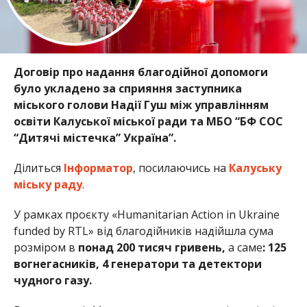
Договір про надання благодійної допомоги
було укладено за сприяння заступника
міського голови Надії Гуш між управлінням
освіти Калуської міської ради та МБО “БФ СОС
“Дитячі містечка” Україна”.
Ділиться
Інформатор
, посилаючись на
Калуську
міську раду
.
У рамках проєкту «Humanitarian Action in Ukraine
funded by RTL» від благодійників надійшла сума
розміром в
понад 200 тисяч гривень,
а саме
: 125
вогнегасників, 4 генератори та детектори
чудного газу.