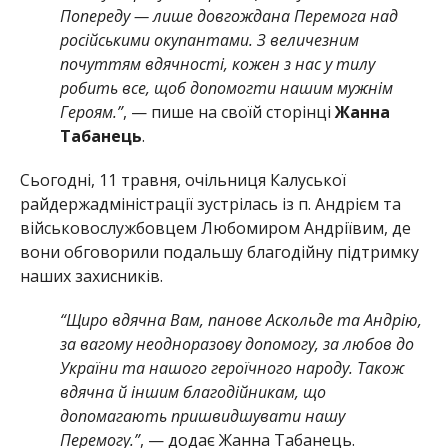
Попереду — лише довгождана Перемога над
російськими окупантами. З величезним
почуттям вдячності, кожен з нас у тилу
робить все, щоб допомогти нашим мужнім
Героям.”
, — пише на своїй сторінці
Жанна
Табанець
.
Сьогодні, 11 травня, очільниця Калуської
райдержадміністрації зустрілась із п. Андрієм та
військовослужбовцем Любомиром Андріївим, де
вони обговорили подальшу благодійну підтримку
наших захисників.
“Щиро вдячна Вам, панове Аскольде та Андрію,
за вагому неодноразову допомогу, за любов до
України та нашого героїчного народу. Також
вдячна й іншим благодійникам, що
допомагають пришвидшувати нашу
Перемогу.”
, — додає Жанна Табанець.