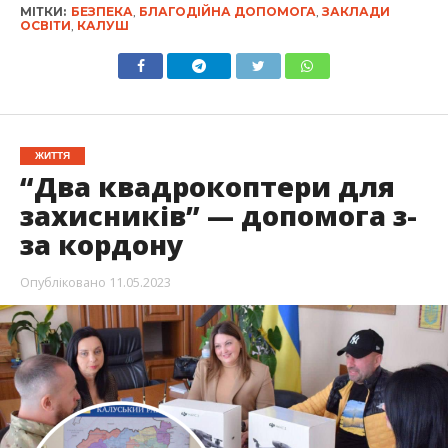
МІТКИ:
БЕЗПЕКА
,
БЛАГОДІЙНА ДОПОМОГА
,
ЗАКЛАДИ
ОСВІТИ
,
КАЛУШ
ЖИТТЯ
“Два квадрокоптери для
захисників” — допомога з-
за кордону
Опубліковано
11.05.2023