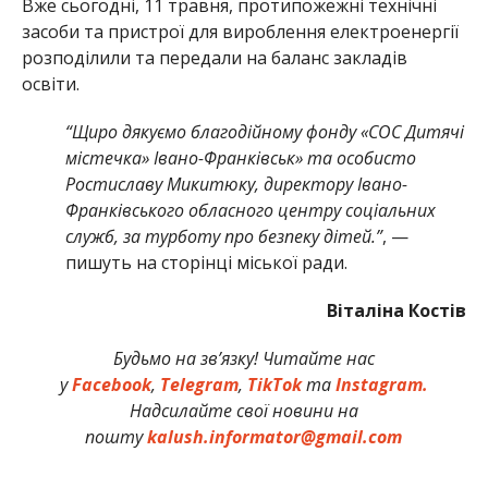
Вже сьогодні, 11 травня, протипожежні технічні
засоби та пристрої для вироблення електроенергії
розподілили та передали на баланс закладів
освіти.
“Щиро дякуємо благодійному фонду «СОС Дитячі
містечка» Івано-Франківськ» та особисто
Ростиславу Микитюку, директору Івано-
Франківського обласного центру соціальних
служб, за турботу про безпеку дітей.”
, —
пишуть на сторінці міської ради.
Віталіна Костів
Будьмо на зв’язку! Читайте нас
у
Facebook
,
Telegram
,
TikTok
та
Instagram.
Надсилайте свої новини на
пошту
kalush.informator@gmail.com