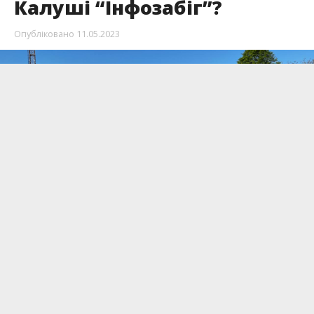
Калуші “Інфозабіг”?
Опубліковано
11.05.2023
Вчора, 10 травня, ми організували забіг за
участі чемпіонки Європи з вільної боротьби. Як
усе пройшло?
Ділиться
Інформатор
.