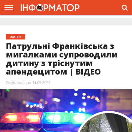
ГОЛОВНА
ЖИТТЯ
ВЛАДА
ГРОШІ
ТРЕШ
ДОЛИНА
РОЗСЛІДУВАННЯ
РЕКЛАМА
ПРО
ПРО
ІНТЕРВ’Ю
ВІДЕО
НАС
ПРОЄКТ
ЖИТТЯ
Патрульні Франківська з
мигалками супроводили
дитину з тріснутим
апендецитом | ВІДЕО
Опубліковано
11.05.2023