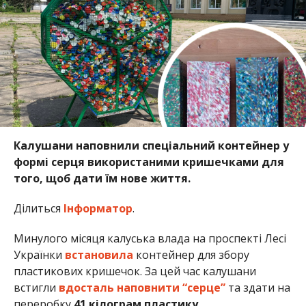
Калушани наповнили спеціальний контейнер у
формі серця використаними кришечками для
того, щоб дати їм нове життя.
Ділиться
Інформатор
.
Минулого місяця калуська влада на проспекті Лесі
Українки
встановила
контейнер для збору
пластикових кришечок. За цей час калушани
встигли
вдосталь наповнити “серце”
та здати на
переробку
41 кілограм пластику
.