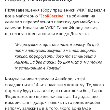
Після завершення збору працівники УЖКГ відвезли
все в майстерню
“EcoREactive”
та обміняли на
ламели з переробленого пластику для майбутніх
лавочок. Начальник УЖКГ Тарас Фіцак ділиться,
що планую їх встановити вже до Дня міста:
“Ми розуміємо, що є два тижні запасу. За цей
час ми плануємо: закупити метал, зварити
каркас, пофарбувати його та встановити
ламели. За два тижні, до Дня міста, ми точно
їх встановимо в Калуші”
.
Комунальники отримали 4 набори, котрі
складаються з 14-ьох пластин у кожному. Те, якого
формату будуть лавочки, зі спинкою чи без, Тарас
Фіцак каже, що ще визначаються. Та додає, що
використання дощок і кількість готових виробів
напряму залежить від того, якого вона буде