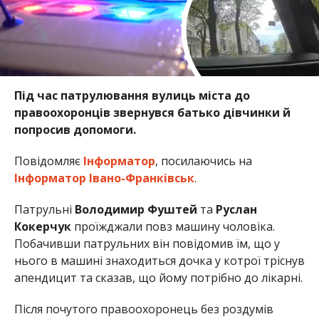
Під час патрулювання вулиць міста до
правоохоронців звернувся батько дівчинки й
попросив допомоги.
Повідомляє
Інформатор
, посилаючись на
Інформатор Івано-Франківськ
.
Патрульні
Володимир Фуштей
та
Руслан
Кокерчук
проїжджали повз машину чоловіка.
Побачивши патрульних він повідомив їм, що у
нього в машині знаходиться дочка у котрої тріснув
апендицит та сказав, що йому потрібно до лікарні.
Після почутого правоохоронець без роздумів