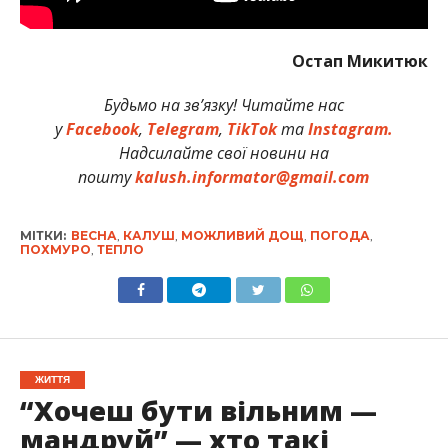
Остап Микитюк
Будьмо на зв’язку! Читайте нас
у
Facebook
,
Telegram
,
TikTok
та
Instagram.
Надсилайте свої новини на
пошту
kalush.informator@gmail.com
МІТКИ:
ВЕСНА
,
КАЛУШ
,
МОЖЛИВИЙ ДОЩ
,
ПОГОДА
,
ПОХМУРО
,
ТЕПЛО
ЖИТТЯ
“Хочеш бути вільним —
мандруй” — хто такі