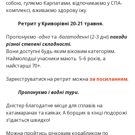
собою, гуляємо Карпатами, відпочиваємо у СПА-
комплексі, вживаємо здорову їжу.
Ретрит у Криворівні 20-21 травня.
Пропонуємо
-одно
та
-багатоденні
(2-3 дні)
походи
різної степені складності.
Вони доступні будь-яким віковим категоріям.
Наймолодші учасники мають 5-6 років, а
найстарші 70+.
Зареєструватися на ретрит можна
за посиланням
.
Пропонуємо і водні тури.
Дністер благодатне місце для сплавів на
катамаранах та каяках. А борщик в кінці подорожі
з’їдається швидко!
Можна пройтись річковим корабликом по