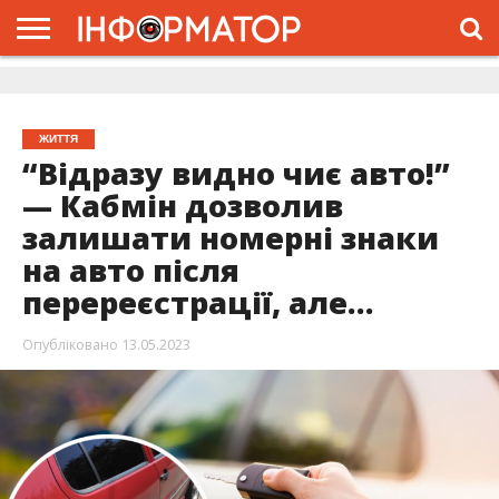
ГОЛОВНА
ЖИТТЯ
ВЛАДА
ГРОШІ
ТРЕШ
ДОЛИНА
РОЗСЛІДУВАННЯ
РЕКЛАМА
ПРО
ПРО
ІНТЕРВ’Ю
ВІДЕО
НАС
ПРОЄКТ
ЖИТТЯ
“Відразу видно чиє авто!”
— Кабмін дозволив
залишати номерні знаки
на авто після
перереєстрації, але…
Опубліковано
13.05.2023