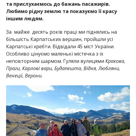
та прислухаємось до бажань пасажирів.
Любимо рідну землю та показуємо її красу
іншим людям.
За майже десять років праці ми піднялись на
більшість Карпатських вершин, пройшли усі
Карпатські хребти. Відвідали 45 міст України.
Особливо цінуємо маленькі містечка з їх
неповторним шармом. Гуляли вулицями
Кракова,
Праги, Карлові вари, Будапешта, Відня, Любляни,
Венеції, Верони
.