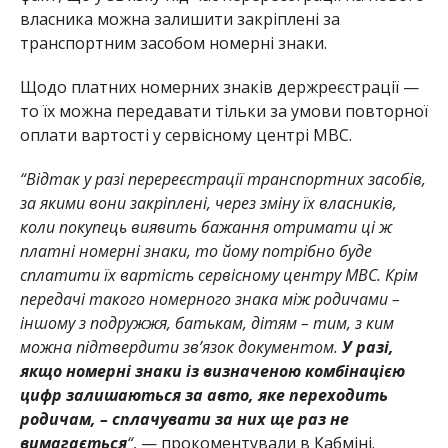
власника можна залишити закріплені за
транспортним засобом номерні знаки.
Щодо платних номерних знаків держреєстрації —
то їх можна передавати тільки за умови повторної
оплати вартості у сервісному центрі МВС.
“Відтак у разі перереєстрації транспортних засобів,
за якими вони закріплені, через зміну їх власників,
коли покупець виявить бажання отримати ці ж
платні номерні знаки, то йому потрібно буде
сплатити їх вартість сервісному центру МВС. Крім
передачі такого номерного знака між родичами –
іншому з подружжя, батькам, дітям – тим, з ким
можна підтвердити зв’язок документом.
У разі,
якщо номерні знаки із визначеною комбінацією
цифр залишаються за авто, яке переходить
родичам, – сплачувати за них ще раз не
вимагається
“
, — прокоментували в Кабміні.