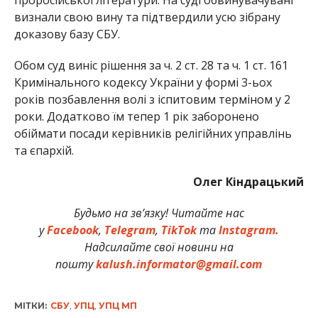
проросійської літератури. На суді обвинувачувані
визнали свою вину та підтвердили усю зібрану
доказову базу СБУ.
Обом суд виніс рішення за ч. 2 ст. 28 та ч. 1 ст. 161
Кримінального кодексу України у формі 3-ьох
років позбавлення волі з іспитовим терміном у 2
роки. Додатково їм тепер 1 рік заборонено
обіймати посади керівників релігійних управлінь
та єпархій.
Олег Кіндрацький
Будьмо на зв’язку! Читайте нас
у
Facebook
,
Telegram
,
TikTok
та
Instagram.
Надсилайте свої новини на
пошту
kalush.informator@gmail.com
МІТКИ:
СБУ
,
УПЦ
,
УПЦ МП