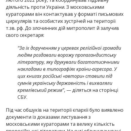
лютого 2022 року, та координував підривну
діяльність проти України. З московськими
кураторами він контактував у форматі письмових
циркулярів та особистих зустрічей на території
т.зв. рф. До злочинних дій митрополит й залучив
свого секретаря:
“За їх дорученням у церквах релігійної громади
людям роздавали ворожу пропагандистську
літературу, яку друкували багатотисячними
накладами в типографіях країни-агресора. У
цих книгах російські «автори» ставили під
сумнів українську державність і вихваляли
кремлівський режим”
, — діляться на сторінці
СБУ.
Під час обшуків на території єпархії було виявлено
документи із доказами листування з
московськими кураторами та велику кількість