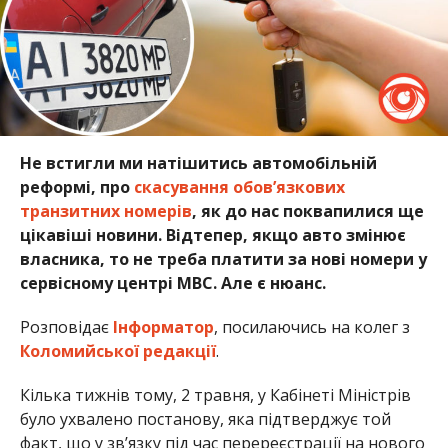
Не встигли ми натішитись автомобільній
реформі, про
скасування обов’язкових
транзитних номерів
, як до нас поквапилися ще
цікавіші новини. Відтепер, якщо авто змінює
власника, то не треба платити за нові номери у
сервісному центрі МВС. Але є нюанс.
Розповідає
Інформатор
, посилаючись на колег з
Коломийської редакції
.
Кілька тижнів тому, 2 травня, у Кабінеті Міністрів
було ухвалено постанову, яка підтверджує той
факт, що у зв’язку під час перереєстрації на нового