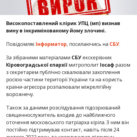
Високопоставлений клірик УПЦ (мп) визнав
вину в інкримінованому йому злочині.
Повідомляє
Інформатор
, посилаючись на
СБУ
.
За зібраними матеріалами
СБУ
екскерівник
Кіровоградської
єпархії
митрополит
Іосаф
разом
з секретарем публічно схвалювали захоплення
росією частини території України та на користь
країни-агресора розпалювали міжрелігійну
ворожнечу.
Також за даними розслідування підозрюваний
священнослужитель входив до найближчого
оточення московського патріарха кіріла. З ним він
постійно підтримував контакт, навіть після 24