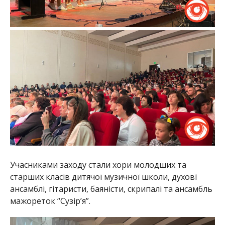
Учасниками заходу стали хори молодших та
старших класів дитячої музичної школи, духові
ансамблі, гітаристи, баяністи, скрипалі та ансамбль
мажореток “Сузір’я”.