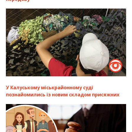
У Калуському міськрайонному суді
познайомились із новим складом присяжних