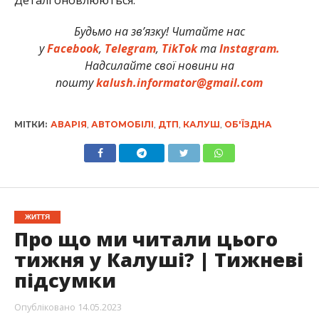
Деталі оновлюються.
Будьмо на зв’язку! Читайте нас
у
Facebook
,
Telegram
,
TikTok
та
Instagram.
Надсилайте свої новини на
пошту
kalush.informator@gmail.com
МІТКИ:
АВАРІЯ
,
АВТОМОБІЛІ
,
ДТП
,
КАЛУШ
,
ОБ'ЇЗДНА
ЖИТТЯ
Про що ми читали цього
тижня у Калуші? | Тижневі
підсумки
Опубліковано
14.05.2023