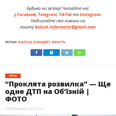
Будьмо на зв’язку! Читайте нас
у
Facebook
,
Telegram
,
TikTok
та
Instagram.
Надсилайте свої новини на
пошту
kalush.informator@gmail.com
МІТКИ:
КАЛУШ
,
КОНЦЕРТ
,
ЮНІСТЬ
ТРЕШ
“Проклята розвилка” — Ще
одне ДТП на Об’їзній |
ФОТО
Опубліковано
14.05.2023