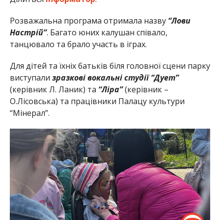
Розважальна програма отримала назву
“Лови
Настрій”
. Багато юних калушан співало,
танцювало та брало участь в іграх.
Для дітей та їхніх батьків біля головної сцени парку
виступали
зразкові вокальні студії “Дует”
(керівник Л. Ланик) та
“Ліра”
(керівник –
О.Лісовська) та працівники Палацу культури
“Мінерал”.