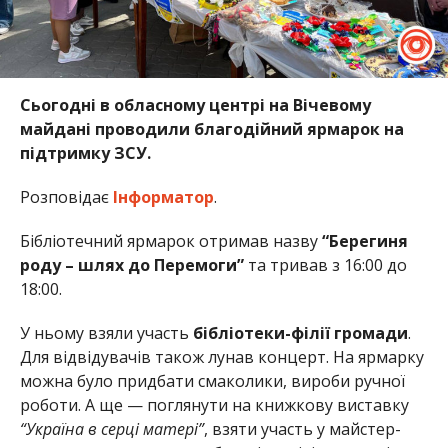
Сьогодні в обласному центрі на Вічевому
майдані проводили благодійний ярмарок на
підтримку ЗСУ.
Розповідає
Інформатор
.
Бібліотечний ярмарок отримав назву
“Берегиня
роду – шлях до Перемоги”
та тривав з 16:00 до
18:00.
У ньому взяли участь
бібліотеки-філії громади
.
Для відвідувачів також лунав концерт. На ярмарку
можна було придбати смаколики, вироби ручної
роботи. А ще — поглянути на книжкову виставку
“Україна в серці матері”
, взяти участь у майстер-