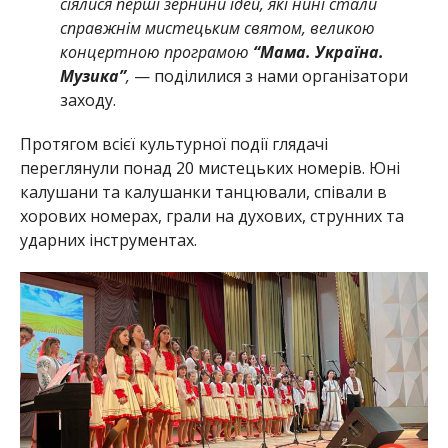
сіялися перші зернини ідей, які нині стали
справжнім мистецьким святом, великою
концертною програмою
“Мама. Україна.
Музика”
,
— поділилися з нами організатори
заходу.
Протягом всієї культурної події глядачі
переглянули понад 20 мистецьких номерів. Юні
калушани та калушанки танцювали, співали в
хорових номерах, грали на духових, струнних та
ударних інструментах.