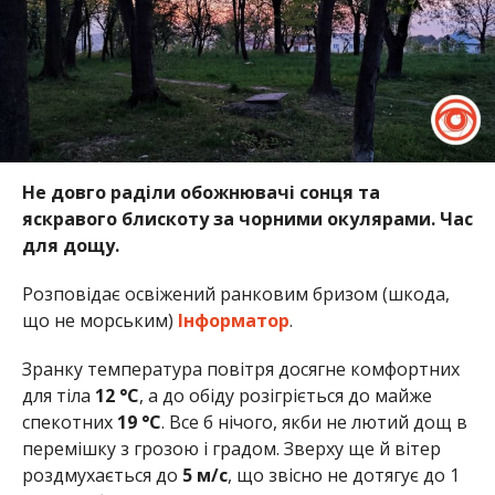
Не довго раділи обожнювачі сонця та
яскравого блискоту за чорними окулярами. Час
для дощу.
Розповідає освіжений ранковим бризом (шкода,
що не морським)
Інформатор
.
Зранку температура повітря досягне комфортних
для тіла
12 °C
, а до обіду розігріється до майже
спекотних
19 °C
. Все б нічого, якби не лютий дощ в
перемішку з грозою і градом. Зверху ще й вітер
роздмухається до
5 м/с
, що звісно не дотягує до 1