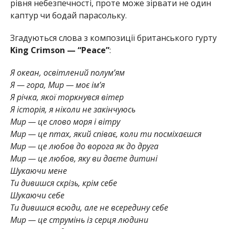
рівня небезпечності, проте може зірвати не один
каптур чи бодай парасольку.
Згадуються слова з композиції британського гурту
King Crimson — “Peace”
:
Я океан, освітлений полум’ям
Я — гора, Мир — моє ім’я
Я річка, якої торкнувся вітер
Я історія, я ніколи не закінчуюсь
Мир — це слово моря і вітру
Мир — це птах, який співає, коли ти посміхаєшся
Мир — це любов до ворога як до друга
Мир — це любов, яку ви даєте дитині
Шукаючи мене
Ти дивишся скрізь, крім себе
Шукаючи себе
Ти дивишся всюди, але не всередину себе
Мир — це струмінь із серця людини