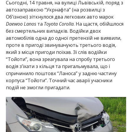
Сьогодні, 14 травня, на вулиці Львівській, поряд з
автозаправкою “Укрнафта” (на розвилці з
Об’їзною) зіткнулося два легкових авто марок
Daewoo Lanos
та
Toyota Corolla
. На щастя, обійшлося
без смертельних випадків. Водійки двох
автомобілів одна до одної претензій не виявили,
проте в пригоді звинувачують третього водія,
який з місця пригоди поїхав. Зі слів водійки
“Тойоти”, вона зреагувала на спробу третього
водія з’їхати з кільця та пригальмувала, що і
спричинило поштовх “Ланоса” у задню частину
корпуса “Тойоти”. Точний час аварії учасники
подій не змогли пригадати.