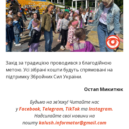
Захід за традицією проводився з благодійною
метою. Усі зібрані кошти будуть спрямовані на
підтримку Збройних Сил України.
Остап Микитюк
Будьмо на зв’язку! Читайте нас
у
Facebook
,
Telegram
,
TikTok
та
Instagram.
Надсилайте свої новини на
пошту
kalush.informator@gmail.com