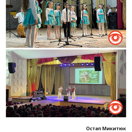
Остап Микитюк