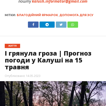
пошту
kalush.informator@gmail.com
МІТКИ:
БЛАГОДІЙНИЙ ЯРМАРОК
,
ДОПОМОГА ДЛЯ ЗСУ
ЖИТТЯ
І грянула гроза | Прогноз
погоди у Калуші на 15
травня
Опубліковано
14.05.2023