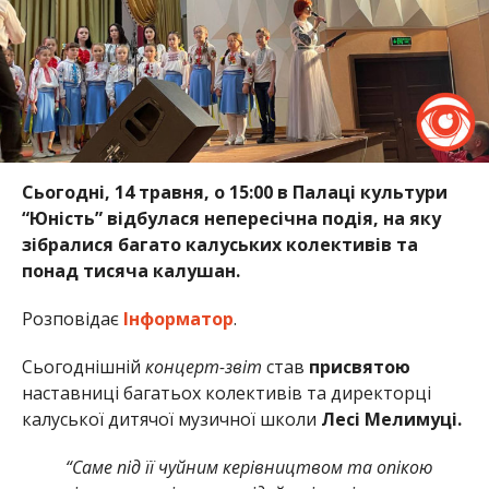
Сьогодні, 14 травня, о 15:00 в Палаці культури
“Юність” відбулася непересічна подія, на яку
зібралися багато калуських колективів та
понад тисяча калушан.
Розповідає
Інформатор
.
Сьогоднішній
концерт-звіт
став
присвятою
наставниці багатьох колективів та директорці
калуської дитячої музичної школи
Лесі Мелимуці.
“Саме під її чуйним керівництвом та опікою