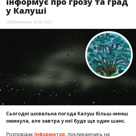
інформує про грозу та град
у Калуші
Опубліковано
15.05.2023
Сьогодні шквальна погода Калуш більш-менш
оминула, але завтра у неї буде ще один шанс.
Розповідає
Інформатор
, покликаючись на