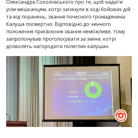
Олександра Соколовського про те, щоб надати
усім мешканцям, котрі загинули в ході бойових дій
та від поранень, звання почесного громадянина
Калуша посмертно. Відповідно до чинного
положення присвоєння звання неможливе, тому
запропонував проголосувати за зміни, котрі
дозволять нагородити полеглих калушан.