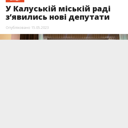
У Калуській міській раді
з’явились нові депутати
Опубліковано
15.05.2023
Сьогодні, у понеділок, 15 травня на 45
позачерговій сесії у депутатський склад
увійшли троє нових депутатів.