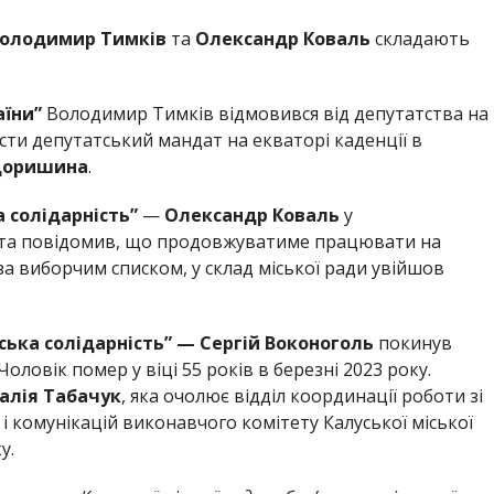
олодимир Тимків
та
Олександр
Коваль
складають
аїни”
Володимир Тимків відмовився від депутатства на
сти депутатський мандат на екваторі каденції в
оришина
.
 солідарність”
—
Олександр Коваль
у
и та повідомив, що продовжуватиме працювати на
за виборчим списком, у склад міської ради увійшов
ська солідарність” — Сергій Воконоголь
покинув
Чоловік помер у віці 55 років в березні 2023 року.
алія Табачук
, яка очолює відділ координації роботи зі
і комунікацій виконавчого комітету Калуської міської
у.