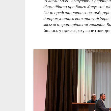
“З ласки Божої вступаючи у права д
діями дбати про благо Калуської мі
Гідно представляти своїх виборців
дотримуватися конституції України
міської територіальної громади. Ви
йшлось у присязі, яку зачитали де