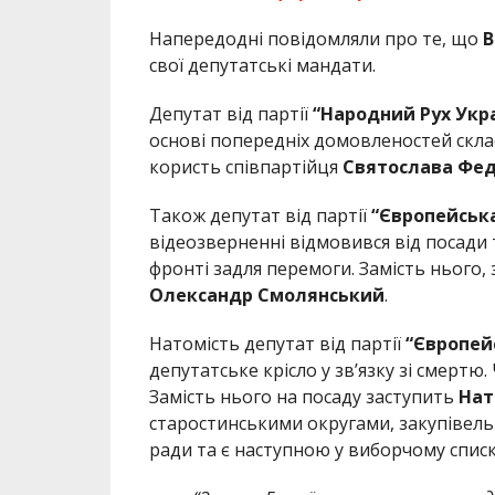
Напередодні повідомляли про те, що
В
свої депутатські мандати.
Депутат від партії
“Народний Рух Укр
основі попередніх домовленостей скла
користь співпартійця
Святослава
Фед
Також депутат від партії
“Європейська
відеозверненні відмовився від посад
фронті задля перемоги. Замість нього, 
Олександр
Смолянський
.
Натомість депутат від партії
“Європей
депутатське крісло у зв’язку зі смертю. 
Замість нього на посаду заступить
Нат
старостинськими округами, закупівель 
ради та є наступною у виборчому списк