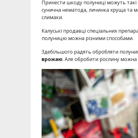
Принести шкоду полуниці можуть такі к
сунична нематода, личинка хруща та м
слимаки.
Калуські продавці спеціальних препара
полуницю можна різними способами.
Здебільшого радять обробляти полун
врожаю
. Але обробити рослину можна 