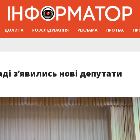
ДОЛИНА
РОЗСЛІДУВАННЯ
РЕКЛАМА
ПРО НАС
ПР
аді з’явились нові депутати