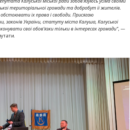
епутата Калуської міської ради зобов’язуюсь усіма своїми
ської територіальної громади та добробут її жителів.
 обстоювати їх права і свободи. Присягаю
, законів України, статуту міста Калуша, Калуської
конувати свої обов’язки тільки в інтересах громади”
, —
путати.