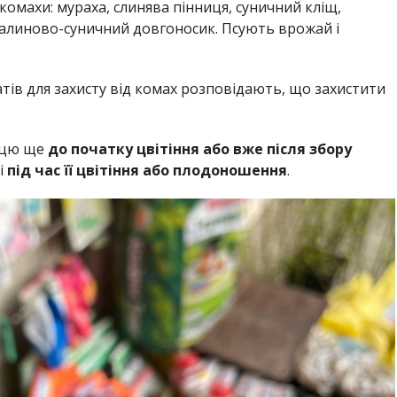
омахи: мураха, слинява пінниця, суничний кліщ,
алиново-суничний довгоносик. Псують врожай і
тів для захисту від комах розповідають, що захистити
ицю ще
до початку цвітіння або вже після збору
і
під час її цвітіння або плодоношення
.