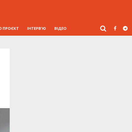
О ПРОЄКТ
ІНТЕРВ’Ю
ВІДЕО