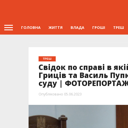
ГОЛОВНА
ЖИТТЯ
ВЛАДА
ГРОШІ
ТРЕШ
ТРЕШ
Свідок по справі в я
Гриців та Василь Пупк
суду | ФОТОРЕПОРТА
Опубліковано
05.06.2023