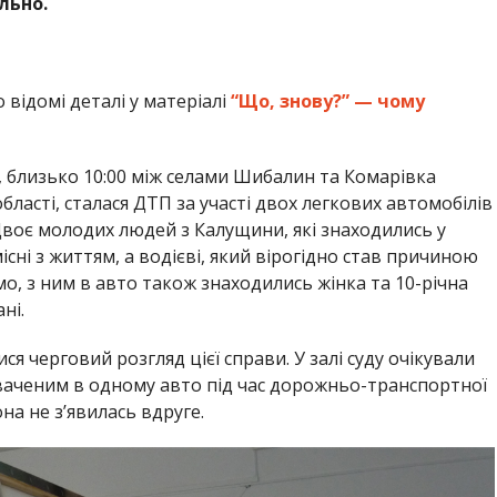
льно.
відомі деталі у матеріалі
“Що, знову?” — чому
, близько 10:00 між селами Шибалин та Комарівка
ласті, сталася ДТП за участі двох легкових автомобілів
 Двоє молодих людей з Калущини, які знаходились у
сні з життям, а водієві, який вірогідно став причиною
мо, з ним в авто також знаходились жінка та 10-річна
ні.
ся черговий розгляд цієї справи. У залі суду очікували
уваченим в одному авто під час дорожньо-транспортної
а не з’явилась вдруге.