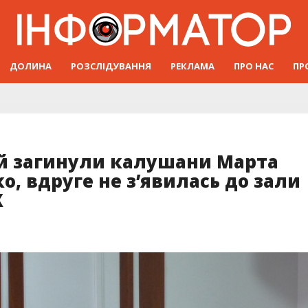
ДОЛИНА
РОЗСЛІДУВАННЯ
РЕКЛАМА
ПРО НАС
ПР
кій загинули калушани Марта
о, вдруге не з’явилась до зали
Ж