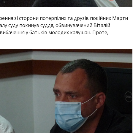
ення зі сторони потерпілих та друзів покійних Марти
 залу суду покинув суддя, обвинувачений Віталій
 вибачення у батьків молодих калушан. Проте,