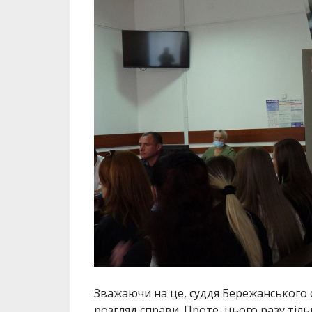
Зважаючи на це, суддя Бережанського 
розгляд справи. Проте, цього разу тільк