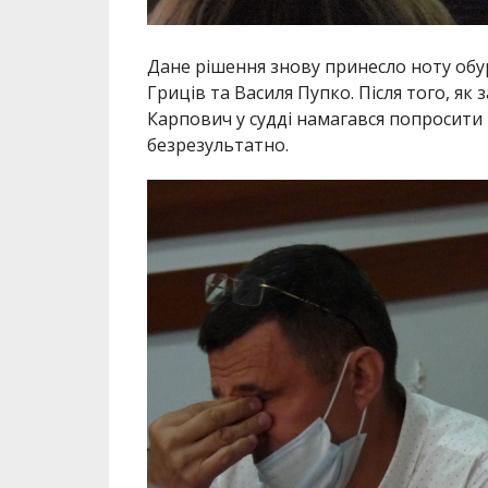
Дане рішення знову принесло ноту обур
Гриців та Василя Пупко. Після того, як
Карпович у судді намагався попросити
безрезультатно.