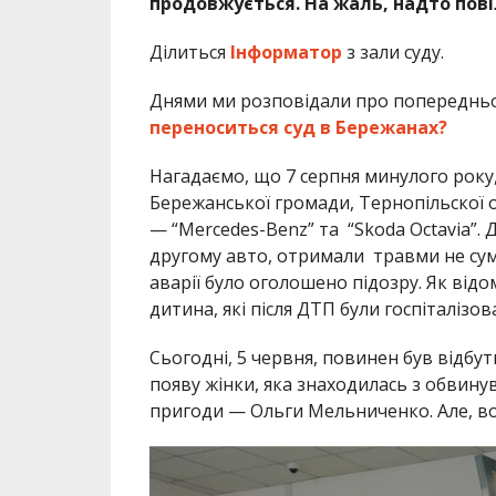
продовжується. На жаль, надто пові
Ділиться
Інформатор
з зали суду.
Днями ми розповідали про попередньо 
переноситься суд в Бережанах?
Нагадаємо, що 7 серпня минулого року
Бережанської громади, Тернопільскої об
— “Mercedes-Benz” та “Skoda Octavia”.
другому авто, отримали травми не сумі
аварії було оголошено підозру. Як відо
дитина, які після ДТП були госпіталізова
Сьогодні, 5 червня, повинен був відбути
появу жінки, яка знаходилась з обвин
пригоди — Ольги Мельниченко. Але, вон