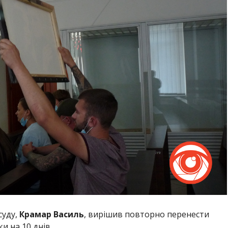
суду,
Крамар Василь
, вирішив повторно перенести
и на 10 днів.