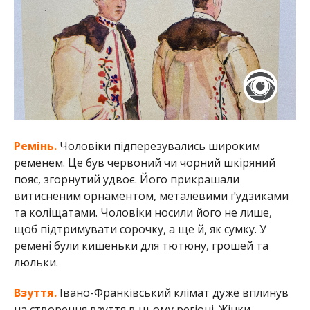
Ремінь.
Чоловіки підперезувались широким
ременем. Це був червоний чи чорний шкіряний
пояс, згорнутий удвоє. Його прикрашали
витисненим орнаментом, металевими ґудзиками
та коліщатами. Чоловіки носили його не лише,
щоб підтримувати сорочку, а ще й, як сумку. У
ремені були кишеньки для тютюну, грошей та
люльки.
Взуття.
Івано-Франківський клімат дуже вплинув
на створення взуття в цьому регіоні. Жінки