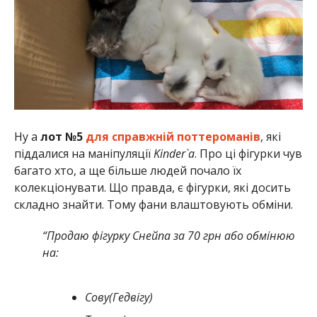
Ну а
лот №5
для справжній поттероманів
, які
піддалися на маніпуляції
Kinder`а
. Про ці фігурки чув
багато хто, а ще більше людей почало їх
колекціонувати. Що правда, є фігурки, які досить
складно знайти. Тому фани влаштовують обміни.
“Продаю фігурку Снейпа за 70 грн або обмінюю
на:
Сову(Гедвігу)