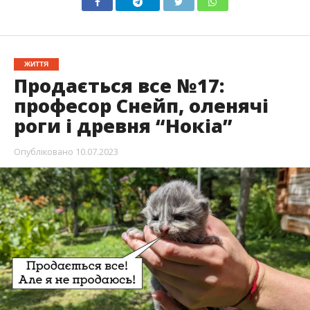
ЖИТТЯ
Продається все №17:
професор Снейп, оленячі
роги і древня “Нокіа”
Опубліковано
10.07.2023