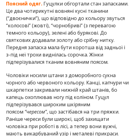
Поясний одяг.
Гуцулки обгортали стан запасками.
Це два чотирикутні вовняні кусні тканини
(“двоєнички”), що відповідно до кольору звуться
“колосові” (жовті), “чорнобриві” (з перевагою
темного кольору), зелені або бурякові. До
святкових додавали золоту або срібну нитку.
Передня запаска мала бути коротша від задньої і
з-під неї трохи виднілась сорочка. Жінки
підперізувалися тканим вовняним поясом.
Чоловіки носили штани з доморобного сукна
чорного або червоного кольору. Канці, капчури чи
шкарпетки закривали нижній край штанів, бо
капець охоплював ногу під коліном. Гуцул
підперізувався широким шкіряним
поясом
“чересом”
, що застібався на три пряжки.
Раніше череси були широкі, щоб захищати
чоловіка при роботі в лісі, а тепер вони вужчі,
мають викарбуваний узір і металеві прикраси.