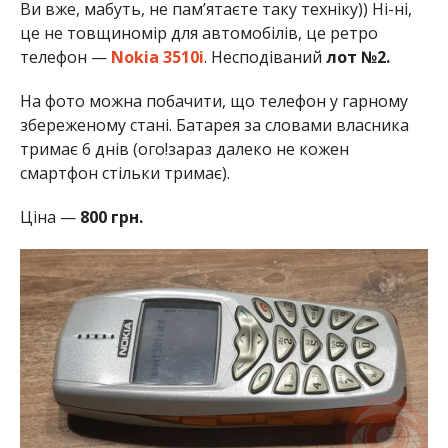
Ви вже, мабуть, не пам’ятаєте таку техніку)) Ні-ні,
це не товщиномір для автомобілів, це ретро
телефон —
Nokia 3510i
. Несподіваний
лот №2.
На фото можна побачити, що телефон у гарному
збереженому стані. Батарея за словами власника
тримає 6 днів (ого!зараз далеко не кожен
смартфон стільки тримає).
Ціна —
800 грн.