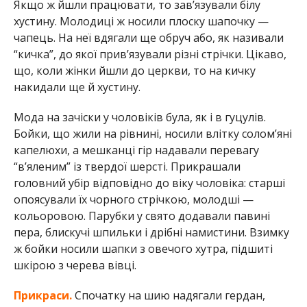
Якщо ж йшли працювати, то зав’язували білу
хустину. Молодиці ж носили плоску шапочку —
чапець. На неї вдягали ще обруч або, як називали
“кичка”, до якої прив’язували різні стрічки. Цікаво,
що, коли жінки йшли до церкви, то на кичку
накидали ще й хустину.
Мода на зачіски у чоловіків була, як і в гуцулів.
Бойки, що жили на рівнині, носили влітку солом’яні
капелюхи, а мешканці гір надавали перевагу
“в’яленим” із твердої шерсті. Прикрашали
головний убір відповідно до віку чоловіка: старші
опоясували їх чорного стрічкою, молодші —
кольоровою. Парубки у свято додавали павині
пера, блискучі шпильки і дрібні намистини. Взимку
ж бойки носили шапки з овечого хутра, підшиті
шкірою з черева вівці.
Прикраси.
Спочатку на шию надягали гердан,