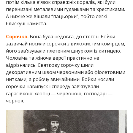
потім кілька в’язок справжніх коралів, які були
перенизані металевими гудзиками та хрестиками.
А нижче же вішали “пацьорки”, тобто легкі
блискучі намиста.
Сорочка.
Вона була недовга, до стегон. Бойки
зазвичай носили сорочки з виложистим комірцем,
його зав’язували плетеним шнурком із китицею.
Чоловіча та жіноча версії практично не
відрізнялись. Святкову сорочку шили
декоративним швом червоними або фіолетовими
нитками, а робочу звичайними. Бойки носили
сорочки навипуск і спереду завʼязували
гарасівкою: хлопці — червоною, господарі —
чорною.