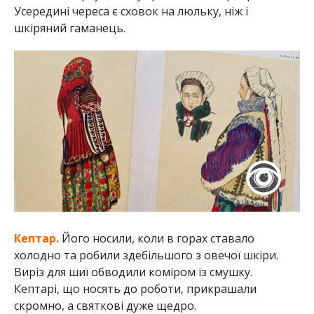
Усередині череса є сховок на люльку, ніж і
шкіряний гаманець.
Кептар.
Його носили, коли в горах ставало
холодно та робили здебільшого з овечої шкіри.
Виріз для шиї обводили коміром із смушку.
Кептарі, що носять до роботи, прикрашали
скромно, а святкові дуже щедро.