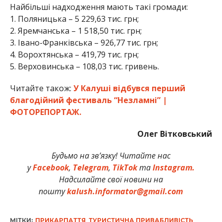
Найбільші надходження мають такі громади:
1. Поляницька – 5 229,63 тис. грн;
2. Яремчанська – 1 518,50 тис. грн;
3. Івано-Франківська – 926,77 тис. грн;
4. Ворохтянська – 419,79 тис. грн;
5. Верховинська – 108,03 тис. гривень.
Читайте також:
У Калуші відбувся перший
благодійний фестиваль “Незламні” |
ФОТОРЕПОРТАЖ.
Олег Вітковський
Будьмо на зв’язку! Читайте нас
у
Facebook
,
Telegram
,
TikTok
та
Instagram.
Надсилайте свої новини на
пошту
kalush.informator@gmail.com
МІТКИ:
ПРИКАРПАТТЯ
,
ТУРИСТИЧНА ПРИВАБЛИВІСТЬ