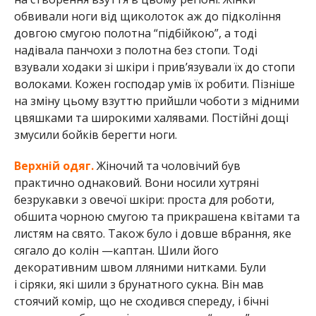
обвивали ноги від щиколоток аж до підкоління
довгою смугою полотна “підбійкою”, а тоді
надівала панчохи з полотна без стопи. Тоді
взували ходаки зі шкіри і привʼязували їх до стопи
волоками. Кожен господар умів їх робити. Пізніше
на зміну цьому взуттю прийшли чоботи з мідними
цвяшками та широкими халявами. Постійні дощі
змусили бойків берегти ноги.
Верхній одяг.
Жіночий та чоловічий був
практично однаковий. Вони носили хутряні
безрукавки з овечої шкіри: проста для роботи,
обшита чорною смугою та прикрашена квітами та
листям на свято. Також було і довше вбрання, яке
сягало до колін —каптан. Шили його
декоративним швом лляними нитками. Були
і сіряки, які шили з брунатного сукна. Він мав
стоячий комір, що не сходився спереду, і бічні