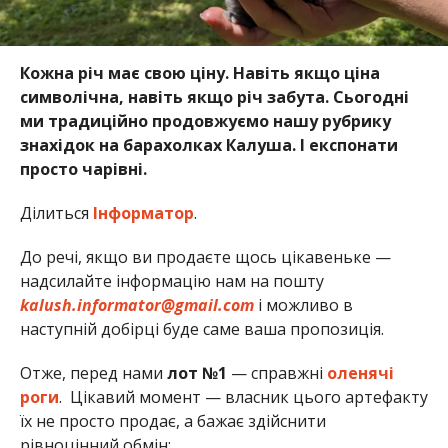
Кожна річ має свою ціну. Навіть якщо ціна
символічна, навіть якщо річ забута. Сьогодні
ми традиційно продовжуємо нашу рубрику
знахідок на барахолках Калуша. І експонати
просто чарівні.
Ділиться
Інформатор
.
До речі, якщо ви продаєте щось цікавеньке —
надсилайте інформацію нам на пошту
kalush.informator@gmail.com
і можливо в
наступній добірці буде саме ваша пропозиція.
Отже, перед нами
лот №1
— справжні
оленячі
роги
. Цікавий момент — власник цього артефакту
їх не просто продає, а бажає здійснити
рівноцінний обмін: