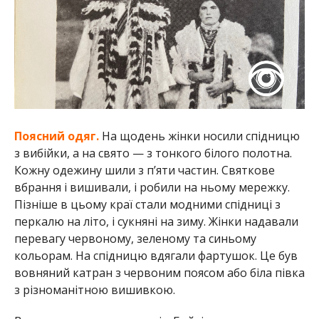
Поясний одяг.
На щодень жінки носили спідницю
з вибійки, а на свято — з тонкого білого полотна.
Кожну одежину шили з п’яти частин. Святкове
вбрання і вишивали, і робили на ньому мережку.
Пізніше в цьому краї стали модними спідниці з
перкалю на літо, і сукняні на зиму. Жінки надавали
перевагу червоному, зеленому та синьому
кольорам. На спідницю вдягали фартушок. Це був
вовняний катран з червоним поясом або біла півка
з різноманітною вишивкою.