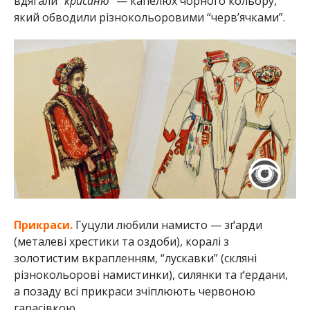
вдягали
“крисаню”
— капелюх чорного кольору,
який обводили різнокольоровими “черв’ячками”.
Прикраси.
Гуцули любили намисто — зґарди
(металеві хрестики та оздоби), коралі з
золотистим вкрапленням, “лускавки” (скляні
різнокольорові намистинки), силянки та ґердани,
а позаду всі прикраси зчіплюють червоною
гарасівкою.