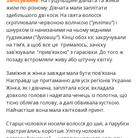
Зачісування.
На Гуцульщині дівчата та жінки
жили по-різному. Дівчата мали заплітати
здебільшого дві коси. На свята волосся
скріплювали червоною волічкою (
“уплітки”
) і
шнурком із нанизаними на ньому мідними
ґудзиками (
“дуговиці”
). Кінці обох кіс закручували
на тімʼя, а щоб все це трималось, зачіску
завʼязували “привʼязкою” з гарасівки. До того ж
позаду встромляли живу або штучну квітку.
Заміжня ж жінка завжди мала бути пов’язана.
Насправді це притаманно для усіх регіонів України.
Жінка, як і дівчина, заплітала коси, вкладала
довколо голови і надягала ченець із полотна, що
тісно облягав голову, а далі обвивала хусткою.
Найчастіше вона мала квітковий принт.
Старші чоловіки носили волосся до шиї, а парубки
підстригались коротше. Улітку чоловіки