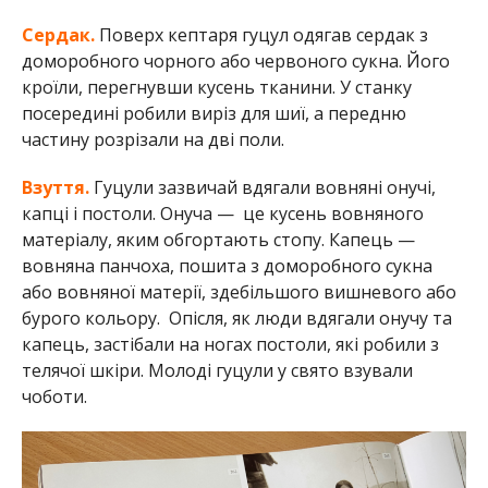
Сердак.
Поверх кептаря гуцул одягав сердак з
доморобного чорного або червоного сукна. Його
кроїли, перегнувши кусень тканини. У станку
посередині робили виріз для шиї, а передню
частину розрізали на дві поли.
Взуття.
Гуцули зазвичай вдягали вовняні онучі,
капці і постоли. Онуча — це кусень вовняного
матеріалу, яким обгортають стопу. Капець —
вовняна панчоха, пошита з доморобного сукна
або вовняної матерії, здебільшого вишневого або
бурого кольору. Опісля, як люди вдягали онучу та
капець, застібали на ногах постоли, які робили з
телячої шкіри. Молоді гуцули у свято взували
чоботи.