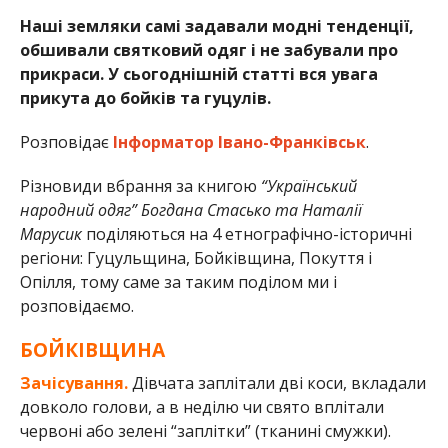
Наші земляки самі задавали модні тенденції,
обшивали святковий одяг і не забували про
прикраси. У сьогоднішній статті вся увага
прикута до бойків та гуцулів.
Розповідає
Інформатор Івано-Франківськ
.
Різновиди вбрання за книгою
“Український
народний одяг” Богдана Стасько та Наталії
Марусик
поділяються на 4 етнографічно-історичні
регіони: Гуцульщина, Бойківщина, Покуття і
Опілля, тому саме за таким поділом ми і
розповідаємо.
БОЙКІВЩИНА
Зачісування.
Дівчата заплітали дві коси, вкладали
довколо голови, а в неділю чи свято вплітали
червоні або зелені “заплітки” (тканині смужки).