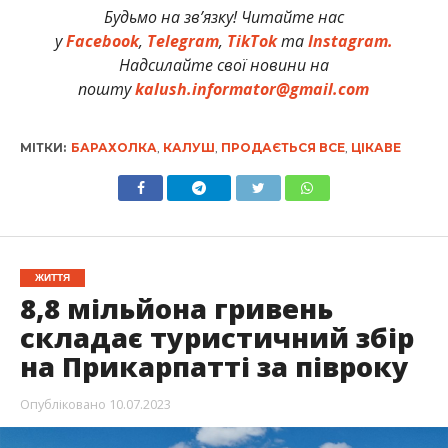
Будьмо на зв’язку! Читайте нас
у
Facebook
,
Telegram
,
TikTok
та
Instagram.
Надсилайте свої новини на
пошту
kalush.informator@gmail.com
МІТКИ:
БАРАХОЛКА
,
КАЛУШ
,
ПРОДАЄТЬСЯ ВСЕ
,
ЦІКАВЕ
ЖИТТЯ
8,8 мільйона гривень
складає туристичний збір
на Прикарпатті за півроку
Опубліковано
10.07.2023