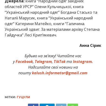
Джерела:
книга “Народний одяг західних
областей УРСР” Олени Кульчицької, книга
“Український народний одяг” Богдана Стасько та
Наталії Марусик, книга “Український народний
одяг” Катерини Матейко, книги “Галичина.
Український здвиг. За матеріалами архіву Степана
Гайдучка” Лесі Крип’якевич.
Анна Сірик
Будьмо на зв’язку! Читайте нас
у
Facebook
,
Telegram
,
TikTok
та
Instagram.
Надсилайте свої новини на
пошту
kalush.informator@gmail.com
МІТКИ:
ГУЦУЛИ