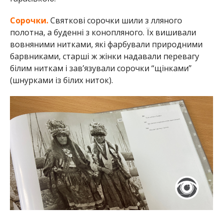
Сорочки.
Святкові сорочки шили з лляного
полотна, а буденні з конопляного. Їх вишивали
вовняними нитками, які фарбували природними
барвниками, старші ж жінки надавали перевагу
білим ниткам і зав’язували сорочки “щінками”
(шнурками із білих ниток).