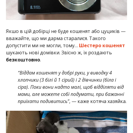
Якшо в цій добірці не буде кошенят або цуциків —
вважайте, що ми дарма старалися. Такого
допустити ми не могли, тому…
Шестеро кошенят
шукають нові домівки. Звісно ж, їх роздають
безкоштовно
.
“Віддам кошенят у добрі руки, у виводку 4
хлопчики (3 білі й 1 сірий) і 2 дівчинки (біла і
сіра). Поки вони надто малі, щоб відділяти від
мами, але можете собі подумати, при бажанні
приїхати подивитись”
, — каже котяча хазяйка.