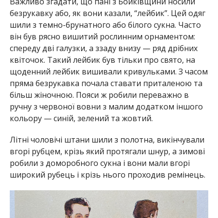
Важливо згадати, що пані з Бойківщини носили
безрукавку або, як вони казали, “лейбик”. Цей одяг
шили з темно-брунатного або білого сукна. Часто
він був рясно вишитий рослинним орнаментом:
спереду дві галузки, а ззаду внизу — ряд дрібних
квіточок. Такий лейбик був тільки про свято, на
щоденний лейбик вишивали кривульками. З часом
пряма безрукавка почала ставати приталеною та
більш жіночною. Пояси ж робили переважно в
ручну з червоної вовни з малим додатком іншого
кольору — синій, зелений та жовтий.
Літні чоловічі штани шили з полотна, викінчували
вгорі рубцем, крізь який протягали шнур, а зимові
робили з доморобного сукна і вони мали вгорі
широкий рубець і крізь нього проходив ремінець.