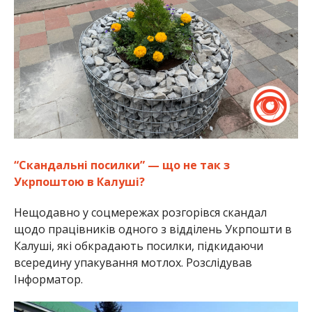
“Скандальні посилки” — що не так з
Укрпоштою в Калуші?
Нещодавно у соцмережах розгорівся скандал
щодо працівників одного з відділень Укрпошти в
Калуші, які обкрадають посилки, підкидаючи
всередину упакування мотлох. Розслідував
Інформатор.