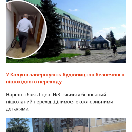
У Калуші завершують будівництво безпечного
пішохідного переходу
Нарешті біля Ліцею №3 з’явився безпечний
пішохідний перехід. Ділимося ексклюзивними
деталями.