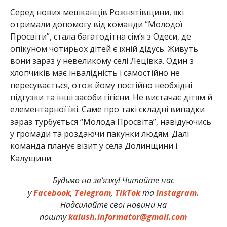
Серед нових мешканців Рожнятівщини, які
отримали допомогу від команди “Молодої
Просвіти”, стала багатодітна сім’я з Одеси, де
опікуном чотирьох дітей є їхній дідусь. Живуть
вони зараз у невеликому селі Лецівка. Один з
хлопчиків має інвалідність і самостійно не
пересувається, отож йому постійно необхідні
підгузки та інші засоби гігієни. Не вистачає дітям й
елементарної їжі. Саме про такі складні випадки
зараз турбується “Молода Просвіта”, навідуючись
у громади та роздаючи пакунки людям. Далі
команда планує візит у села Долинщини і
Калущини.
Будьмо на зв’язку! Читайте нас
у
Facebook
,
Telegram
,
TikTok
та
Instagram.
Надсилайте свої новини на
пошту
kalush.informator@gmail.com