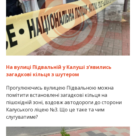
На вулиці Підвальній у Калуші з’явились
загадкові кільця з шутером
Прогулюючись вулицею Підвальною можна
помітити встановлені загадкові кільця на
пішохідній зоні, вздовж автодороги до сторони
Калуського ліцею №3. Що це таке та чим
слугуватиме?