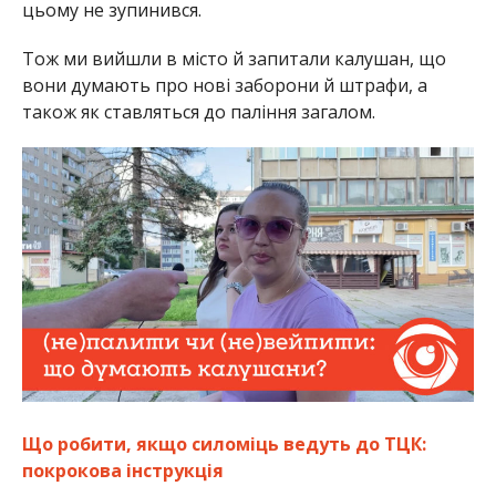
цьому не зупинився.
Тож ми вийшли в місто й запитали калушан, що
вони думають про нові заборони й штрафи, а
також як ставляться до паління загалом.
Що робити, якщо силоміць ведуть до ТЦК:
покрокова інструкція