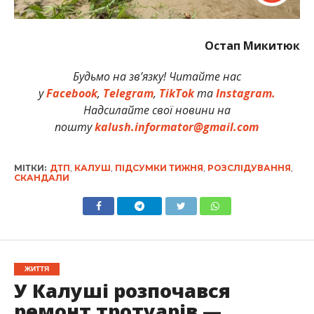
Остап Микитюк
Будьмо на зв’язку! Читайте нас
у
Facebook
,
Telegram
,
TikTok
та
Instagram.
Надсилайте свої новини на
пошту
kalush.informator@gmail.com
МІТКИ:
ДТП
,
КАЛУШ
,
ПІДСУМКИ ТИЖНЯ
,
РОЗСЛІДУВАННЯ
,
СКАНДАЛИ
ЖИТТЯ
У Калуші розпочався
ремонт тротуарів —