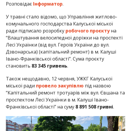
Розповідає
Інформатор
.
У травні стало відомо, що Управління житлово-
комунального господарства Калуської міської
ради підписало розробку
робочого проєкту
на
“Влаштування велосипедної доріжки на проспекті
Лесі Українки (від вул. Героїв України до вул.
Дзвонарська) (капітальний ремонт) в м. Калуші
Івано-Франківської області”. Сума проєкту
становить
83 345 гривень
.
Також нещодавно, 12 червня, УЖКГ Калуської
міської ради
провело закупівлю
під назвою
“Капітальний ремонт тротуарів між вул. Євшана та
проспектом Лесі Українки в м. Калуші Івано-
Франківської області” на суму
8 891 508
гривні
.