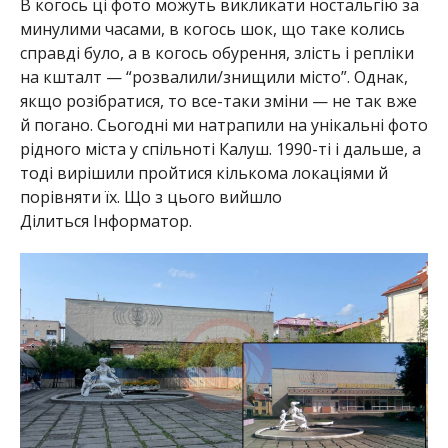
В когось ці фото можуть викликати ностальгію за
минулими часами, в когось шок, що таке колись
справді було, а в когось обурення, злість і репліки
на кшталт — “розвалили/знищили місто”. Однак,
якщо розібратися, то все-таки зміни — не так вже
й погано. Сьогодні ми натрапили на унікальні фото
рідного міста у спільноті Калуш. 1990-ті і дальше, а
тоді вирішили пройтися кількома локаціями й
порівняти їх. Що з цього вийшло
Ділиться Інформатор.