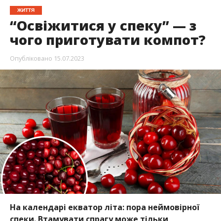
ЖИТТЯ
“Освіжитися у спеку” — з
чого приготувати компот?
Опубліковано
15.07.2023
На календарі екватор літа: пора неймовірної
спеки. Втамувати спрагу може тільки