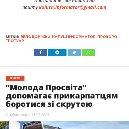
Надсилайте свої новини на
пошту
kalush.informator@gmail.com
МІТКИ:
ВЕЛОДОРІЖКИ
,
КАЛУШ ІНФОРМАТОР
,
ПРОЗОРО
,
ТРОТУАР
ЖИТТЯ
“Молода Просвіта”
допомагає прикарпатцям
боротися зі скрутою
Опубліковано
15.07.2023