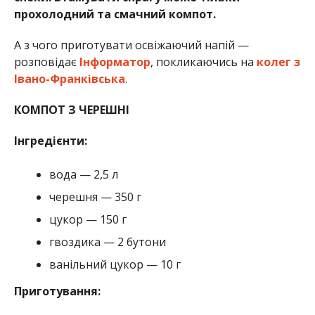
прохолодний та смачний компот.
А з чого приготувати освіжаючий напій —
розповідає
Інформатор
, покликаючись на
колег з
Івано-Франківська
.
КОМПОТ З ЧЕРЕШНІ
Інгредієнти:
вода — 2,5 л
черешня — 350 г
цукор — 150 г
гвоздика — 2 бутони
ванільний цукор — 10 г
Приготування: