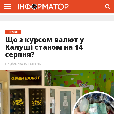
ГОЛОВНА
ЖИТТЯ
ВЛАДА
ГРОШІ
ТРЕШ
ДОЛИНА
РОЗСЛІДУВАННЯ
РЕКЛАМА
ПРО
ПРО
ІНТЕРВ’Ю
ВІДЕО
НАС
ПРОЄКТ
ГРОШІ
Що з курсом валют у
Калуші станом на 14
серпня?
Опубліковано
14.08.2023