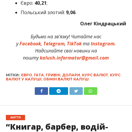
Євро:
40,21
;
Польський злотий:
9
,06
.
Олег Кіндрацький
Будьмо на зв’язку! Читайте нас
у
Facebook
,
Telegram
,
TikTok
та
Instagram.
Надсилайте свої новини на
пошту
kalush.informator@gmail.com
МІТКИ:
ЄВРО
,
ГАТА
,
ГРИВНІ
,
ДОЛАРИ
,
КУРС ВАЛЮТ
,
КУРС
ВАЛЮТ У КАЛУШІ
,
ОБМІН ВАЛЮТ КАЛУШ
ЖИТТЯ
“Книгар, барбер, водій-