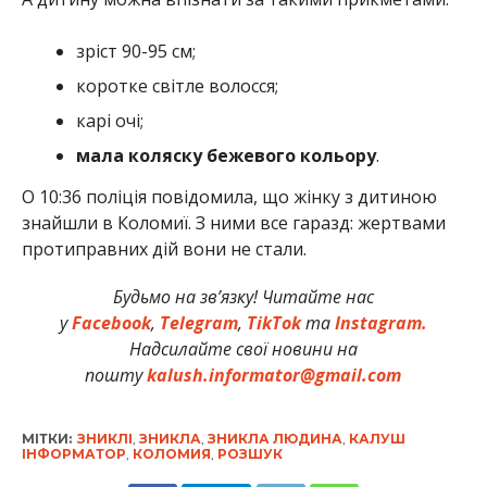
зріст 90-95 см;
коротке світле волосся;
карі очі;
мала коляску бежевого кольору
.
О 10:36 поліція повідомила, що жінку з дитиною
знайшли в Коломиї. З ними все гаразд: жертвами
протиправних дій вони не стали.
Будьмо на зв’язку! Читайте нас
у
Facebook
,
Telegram
,
TikTok
та
Instagram.
Надсилайте свої новини на
пошту
kalush.informator@gmail.com
МІТКИ:
ЗНИКЛІ
,
ЗНИКЛА
,
ЗНИКЛА ЛЮДИНА
,
КАЛУШ
ІНФОРМАТОР
,
КОЛОМИЯ
,
РОЗШУК