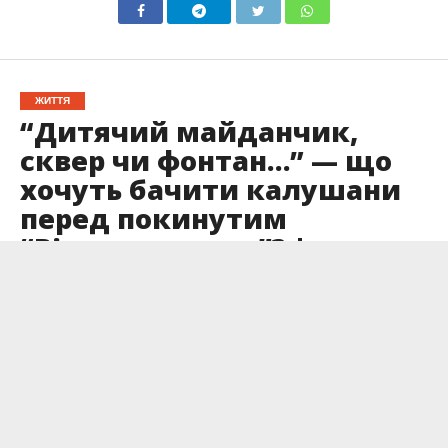
ЖИТТЯ
“Дитячий майданчик,
сквер чи фонтан…” — що
хочуть бачити калушани
перед покинутим
“Відродженням”? |
Опитування
Опубліковано
13.08.2023