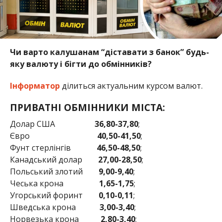
Чи варто калушанам “діставати з банок” будь-
яку валюту і бігти до обмінників?
Інформатор
ділиться актуальним курсом валют.
ПРИВАТНІ ОБМІННИКИ МІСТА:
Долар США
36,80-37,80
;
Євро
40,50-41,50
;
Фунт стерлінгів
46,50-48,50
;
Канадський долар
27,00-28,50
;
Польський злотий
9,00-9,40
;
Чеська крона
1,65-1,75
;
Угорський форинт
0,10-0,11
;
Шведська крона
3
,0
0-3,40
;
Норвезька крона
2,80-3,40
;