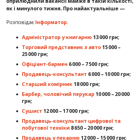
оприлюднили вакансії майже в такій кількості,
як і минулого тижня. Про найактуальніше —
Розповідає
Інформатор
.
Адміністратор у книгарню
13 000 грн;
Торговий представник з авто
15 000 –
25 000 грн;
Офіціант-бармен
6 000 – 7 500 грн;
Продавець-консультант
6 000 – 10 000 грн;
Старший комірник
18 000 грн;
Барбер, чоловічий перукар
10 000 – 20 000
грн;
Сушист
12 000 – 17 000 грн;
Продавець-консультант цифрової та
побутової техніки
8 650 – 20 000 грн;
Продавець у пекарню
12 000 – 15 000 грн;