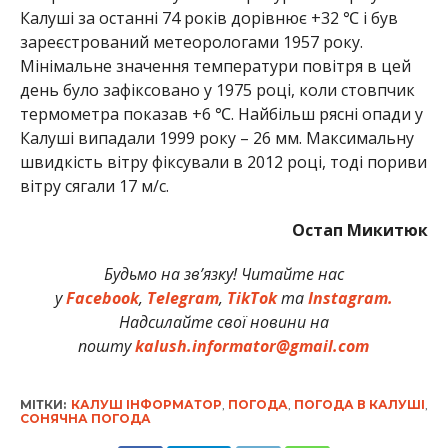
Калуші за останні 74 років дорівнює +32 ℃ і був
зареєстрований метеорологами 1957 року.
Мінімальне значення температури повітря в цей
день було зафіксовано у 1975 році, коли стовпчик
термометра показав +6 ℃. Найбільш рясні опади у
Калуші випадали 1999 року – 26 мм. Максимальну
швидкість вітру фіксували в 2012 році, тоді пориви
вітру сягали 17 м/с.
Остап Микитюк
Будьмо на зв’язку! Читайте нас
у
Facebook
,
Telegram
,
TikTok
та
Instagram.
Надсилайте свої новини на
пошту
kalush.informator@gmail.com
МІТКИ:
КАЛУШ ІНФОРМАТОР
,
ПОГОДА
,
ПОГОДА В КАЛУШІ
,
СОНЯЧНА ПОГОДА