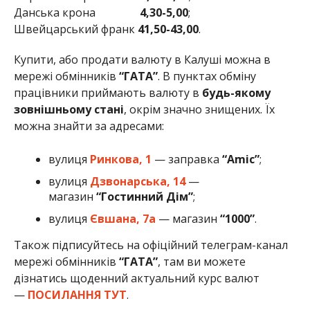
Данська крона
4
,30-5,00
;
Швейцарський франк
41,50-43,00
.
Купити, або продати валюту в Калуші можна в
мережі обмінників
“ГАТА”
. В пунктах обміну
працівники приймають валюту в
будь-якому
зовнішньому стані
, окрім значно знищених. Їх
можна знайти за адресами:
вулиця
Ринкова
,
1
— заправка
“Amic”
;
вулиця
Дзвонарська
,
14
—
магазин
“Гостинний Дім”
;
вулиця
Євшана
,
7а
— магазин
“1000”
.
Також підписуйтесь на офіційний телеграм-канал
мережі обмінників
“ГАТА”
, там ви можете
дізнатись щоденний актуальний курс валют
—
ПОСИЛАННЯ ТУТ
.