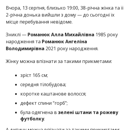
Вчора, 13 серпня, близько 19:00, 38-річна жінка та її
2-річна донька вийшли з дому — до сьогодні їх
місце перебування невідоме.
Зниклі —
Романюк Алла Михайлівна
1985 року
народження та
Романюк Ангеліна
Володимирівна
2021 року народження.
Жінку можна впізнати за такими прикметами:
зріст 165 см;
середня тілобудова;
коротке каштанове волосся;
дефект спини “горб”;
була одягнена в
зелені штани та рожеву
футболку
.
А дитину можна впізнати за такими прикметами: