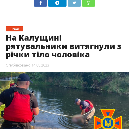
ТРЕШ
На Калущині
рятувальники витягнули з
річки тіло чоловіка
Опубліковано
14.08.2023