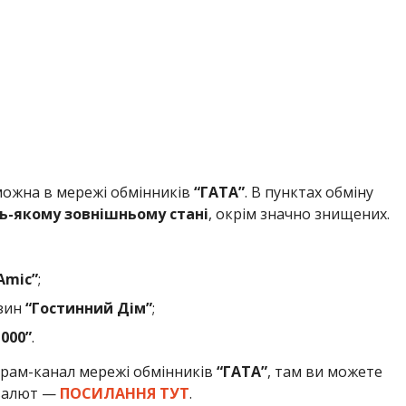
можна в мережі обмінників
“ГАТА”
. В пунктах обміну
ь-якому зовнішньому стані
, окрім значно знищених.
Amic”
;
зин
“Гостинний Дім”
;
1000”
.
грам-канал мережі обмінників
“ГАТА”
, там ви можете
 валют —
ПОСИЛАННЯ ТУТ
.