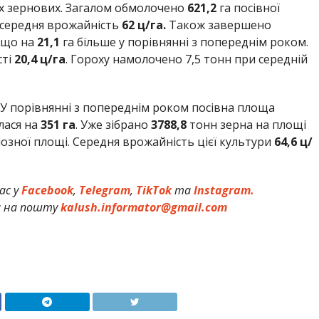
іх зернових. Загалом обмолочено
621,2
га посівної
 середня врожайність
62 ц/га.
Також завершено
, що на
21,1
га більше у порівнянні з попереднім роком.
ті
20,4 ц/га
. Гороху намолочено 7,5 тонн при середній
У порівнянні з попереднім роком посівна площа
лася на
351 га
. Уже зібрано
3788,8
тонн зерна на площі
озної площі. Середня врожайність цієї культури
64,6 ц/
ас у
Facebook
,
Telegram
,
TikTok
та
Instagram.
и на пошту
kalush.informator@gmail.com