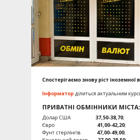
Спостерігаємо знову ріст іноземної 
Інформатор
ділиться актуальним курс
ПРИВАТНІ ОБМІННИКИ МІСТА:
Долар США
37,50-38,70
;
Євро
41,00-42,20
;
Фунт стерлінгів
47,00-49,00
;
Канадський долар
27,00-28,50
;