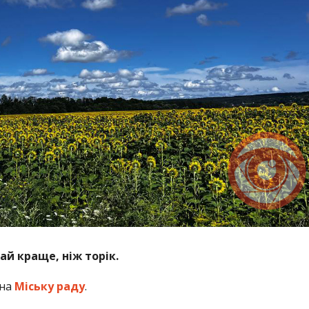
ай краще, ніж торік.
на
Міську раду
.