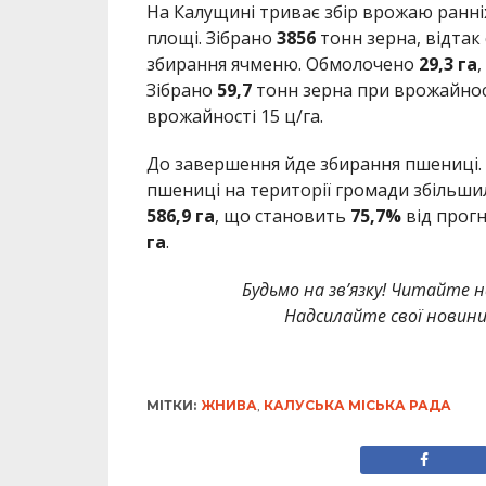
На Калущині триває збір врожаю ранн
площі. Зібрано
3856
тонн зерна, відтак
збирання ячменю. Обмолочено
29,3 га
Зібрано
59,7
тонн зерна при врожайнос
врожайності 15 ц/га.
До завершення йде збирання пшениці. 
пшениці на території громади збільши
586,9 га
, що становить
75,7%
від прогн
га
.
Будьмо на зв’язку! Читайте н
Надсилайте свої новин
МІТКИ:
ЖНИВА
,
КАЛУСЬКА МІСЬКА РАДА