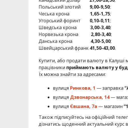
Польський злотий
9,00-9,50
;
Чеська крона
1,65-1,75
;
Угорський форинт
0,10-0,11
;
Шведська крона
3
,0
0-3,40
;
Норвезька крона
2,80-3,40
;
Данська крона
4
,30-5,00
;
Швейцарський франк
41,50-43,00
.
Купити, або продати валюту в Калуші 
працівники
приймають валюту у буд
Їх можна знайти за адресами:
вулиця
Ринкова
,
1
— заправка
“
вулиця
Дзвонарська
,
14
— мага
вулиця
Євшана
,
7а
— магазин
“
Також підписуйтесь на офіційний теле
дізнатись щоденний актуальний курс