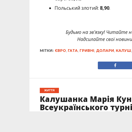
Польський злотий:
8
,90
.
Будьмо на зв’язку! Читайте н
Надсилайте свої новин
МІТКИ:
ЄВРО
,
ГАТА
,
ГРИВНІ
,
ДОЛАРИ
,
КАЛУШ
ЖИТТЯ
Калушанка Марія Кун
Всеукраїнського турні
Опубліковано
22.08.2023