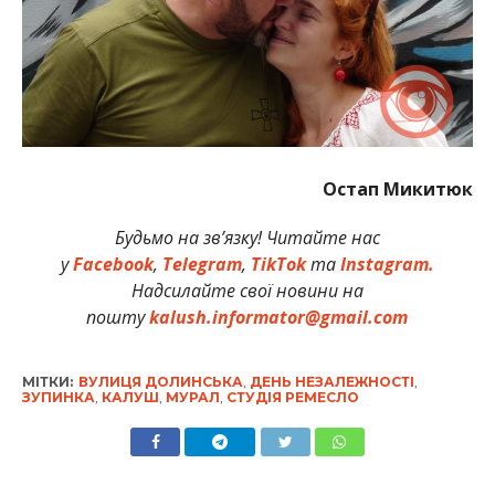
Остап Микитюк
Будьмо на зв’язку! Читайте нас
у
Facebook
,
Telegram
,
TikTok
та
Instagram.
Надсилайте свої новини на
пошту
kalush.informator@gmail.com
МІТКИ:
ВУЛИЦЯ ДОЛИНСЬКА
,
ДЕНЬ НЕЗАЛЕЖНОСТІ
,
ЗУПИНКА
,
КАЛУШ
,
МУРАЛ
,
СТУДІЯ РЕМЕСЛО