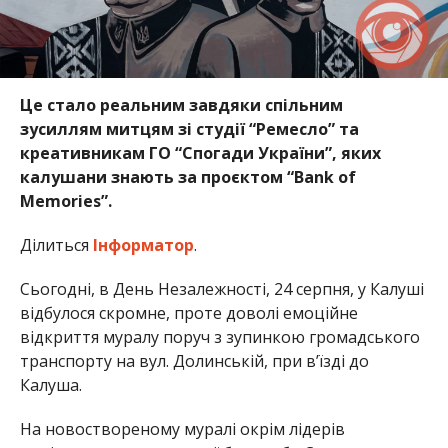
Це стало реальним завдяки спільним
зусиллям митцям зі студії “Ремесло” та
креативникам ГО “Спогади України”, яких
калушани знають за проєктом “Bank of
Memories”.
Ділиться
Інформатор
.
Сьогодні, в День Незалежності, 24 серпня, у Калуші
відбулося скромне, проте доволі емоційне
відкриття муралу поруч з зупинкою громадського
транспорту на вул. Долинській, при в’їзді до
Калуша.
На новоствореному муралі окрім лідерів