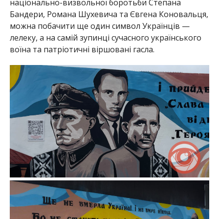
національно-визвольної боротьби Степана
Бандери, Романа Шухевича та Євгена Коновальця,
можна побачити ще один символ Українців —
лелеку, а на самій зупинці сучасного українського
воїна та патріотичні віршовані гасла.