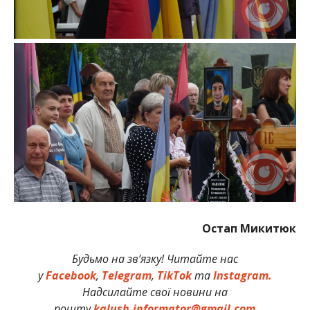
Остап Микитюк
Будьмо на зв’язку! Читайте нас
у
Facebook
,
Telegram
,
TikTok
та
Instagram.
Надсилайте свої новини на
пошту
kalush.informator@gmail.com