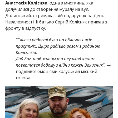
Анастасія Колісняк
, одна з мисткинь, яка
долучилися до створення муралу на вул.
Долинський, отримала свій подарунок на День
Незалежності. Її батько Сергій Колісняк приїхав з
фронту в відпустку.
“Сльози радості були на обличчях всіх
присутніх. Щиро радіємо разом з родиною
Колісняків.
Дай Бог, щоб живим та неушкодженим
повертався додому з війни кожен Захисник”
, —
поділився емоціями калуський міський
голова.