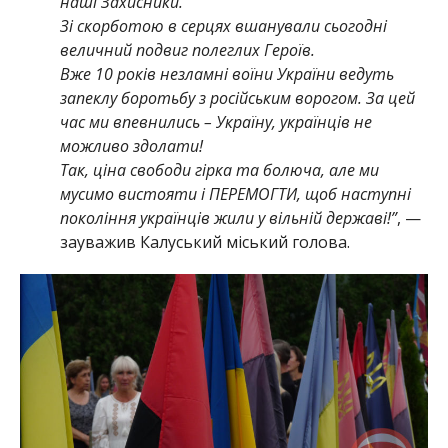
наші Захисники.
Зі скорботою в серцях вшанували сьогодні
величний подвиг полеглих Героїв.
Вже 10 років незламні воїни України ведуть
запеклу боротьбу з російським ворогом. За цей
час ми впевнились – Україну, українців не
можливо здолати!
Так, ціна свободи гірка та болюча, але ми
мусимо вистояти і ПЕРЕМОГТИ, щоб наступні
покоління українців жили у вільній державі!”
, —
зауважив Калуський міський голова.