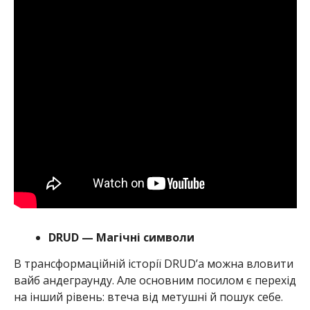
DRUD — Магічні символи
В трансформаційній історії DRUD’а можна вловити
вайб андеграунду. Але основним посилом є перехід
на інший рівень: втеча від метушні й пошук себе.