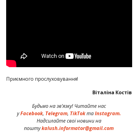
Приємного прослуховування!
Віталіна Кості
в
Будьмо на зв’язку! Читайте нас
у
Facebook
,
Telegram
,
TikTok
та
Instagram.
Надсилайте свої новини на
пошту
kalush.informator@gmail.com