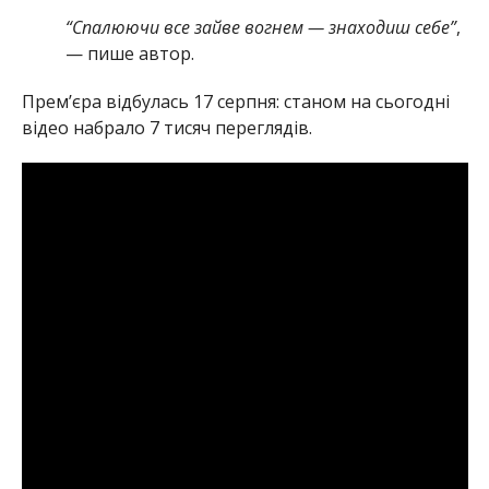
“Спалюючи все зайве вогнем — знаходиш себе”
,
— пише автор.
Прем’єра відбулась 17 серпня: станом на сьогодні
відео набрало 7 тисяч переглядів.