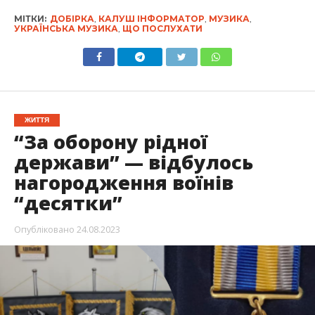
МІТКИ:
ДОБІРКА
,
КАЛУШ ІНФОРМАТОР
,
МУЗИКА
,
УКРАЇНСЬКА МУЗИКА
,
ЩО ПОСЛУХАТИ
ЖИТТЯ
“За оборону рідної
держави” — відбулось
нагородження воїнів
“десятки”
Опубліковано
24.08.2023