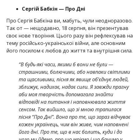
Сергій Бабкін — Про Дні
Про Сергія Бабкіна ви, мабуть, чули неодноразово.
Так от — нещодавно, 18 серпня, він презентував
своє нове творіння. Цього разу він рефлексував на
тему російсько-української війни, але основним
його посилом є любов до життя та внутрішня сила.
“В будь-які часи, якими б вони не були —
страшними, болючими, або навпаки світлими
та щасливими, пісня як явище об’єднує людей,
зближує, надихає, надає сили. Я завжди прагну
аби моя творчість допомагала знайти
відповіді на питання і наповнювала життя
сенсом. Так вийшло, що зі мною трапилася
пісня “Про Дні”. Вона про те, що зараз відчуває
кожен українець, чим він живе, чим наповнені
його дні. Про те, що в нас болить, куди і до
чого ми йдемо, про що мріємо і що бачимо у