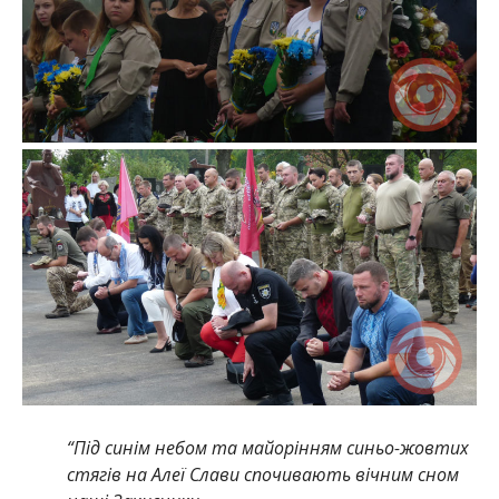
“Під синім небом та майорінням синьо-жовтих
стягів на Алеї Слави спочивають вічним сном