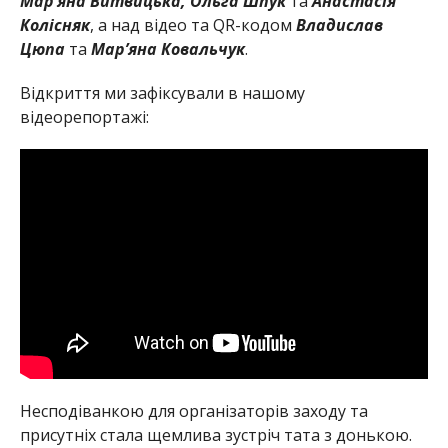
Мар’яна Витвицька, Ольга Шпук
та
Анастасія
Колісняк
, а над відео та QR-кодом
Владислав
Цюпа
та
Мар’яна Ковальчук
.
Відкриття ми зафіксували в нашому
відеорепортажі:
Несподіванкою для організаторів заходу та
присутніх стала щемлива зустріч тата з донькою.