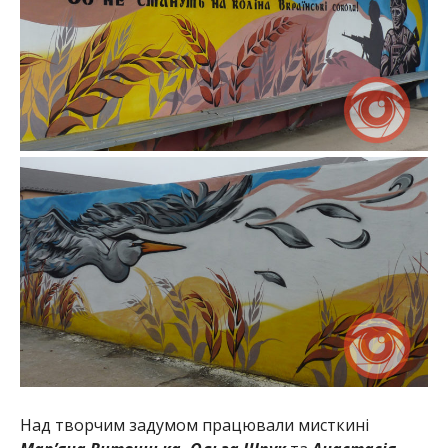
Над творчим задумом працювали мисткині