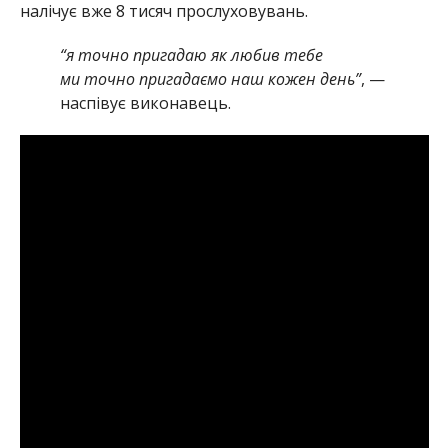
налічує вже 8 тисяч прослуховувань.
“я точно пригадаю як любив тебе
ми точно пригадаємо наш кожен день”
, —
наспівує виконавець.