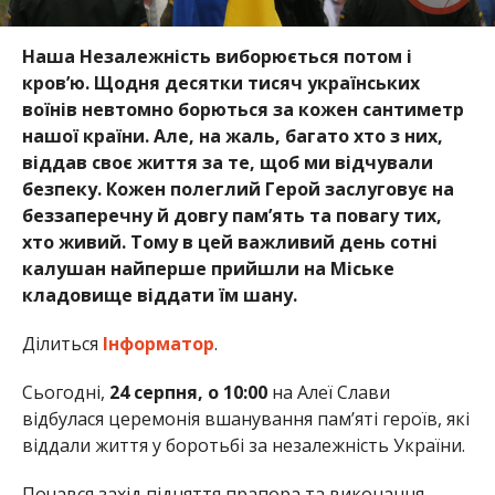
Наша Незалежність виборюється потом і
кров’ю. Щодня десятки тисяч українських
воїнів невтомно борються за кожен сантиметр
нашої країни. Але, на жаль, багато хто з них,
віддав своє життя за те, щоб ми відчували
безпеку. Кожен полеглий Герой заслуговує на
беззаперечну й довгу пам’ять та повагу тих,
хто живий. Тому в цей важливий день сотні
калушан найперше прийшли на Міське
кладовище віддати їм шану.
Ділиться
Інформатор
.
Сьогодні,
24 серпня, о 10:00
на Алеї Слави
відбулася церемонія вшанування пам’яті героїв, які
віддали життя у боротьбі за незалежність України.
Почався захід підняття прапора та виконання