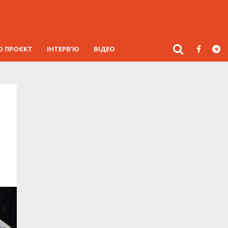
О ПРОЄКТ
ІНТЕРВ’Ю
ВІДЕО