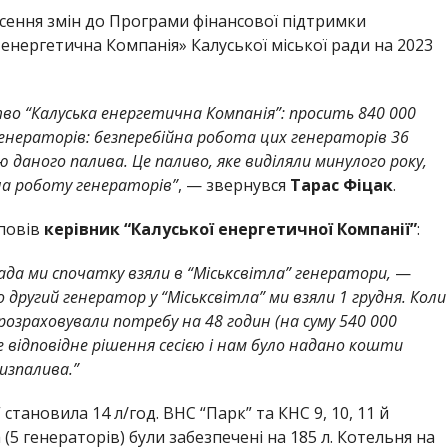
есення змін до Програми фінансової підтримки
енергетична Компанія» Калуської міської ради на 2023
во “Калуська енергетична Компанія”: просить 840 000
генераторів: безперебійна робота цих генераторів 36
 даного палива. Це паливо, яке виділяли минулого року,
на роботу генераторів”
, — звернувся
Тарас Фіцак
.
повів
керівник “Калуської енергетичної Компанії”
:
ада ми спочатку взяли в “Міськсвітла” генератори,
—
 другий генератор у “Міськсвітла” ми взяли 1 грудня. Коли
розраховували потребу на 48 годин (на суму 540 000
е відповідне рішення сесією і нам було надано кошти
изпалива.”
становила 14 л/год. ВНС “Парк” та КНС 9, 10, 11 й
5 генераторів) були забезпечені на 185 л. Котельня на