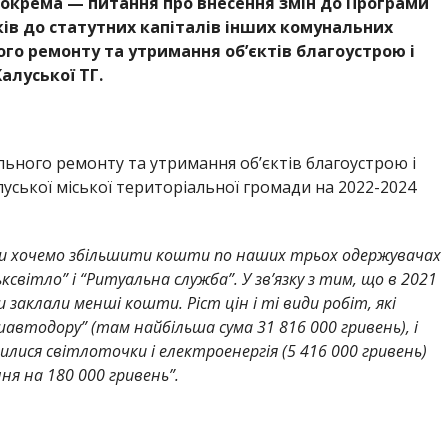
Зокрема — питання про внесення змін до Програми
ків до статутних капіталів інших комунальних
го ремонту та утримання об’єктів благоустрою і
алуської ТГ.
льного ремонту та утримання об’єктів благоустрою і
ської міської територіальної громади на 2022-2024
 ми хочемо збільшити кошти по наших трьох одержувачах
світло” і “Ритуальна служба”. У зв’язку з тим, що в 2021
 заклали менші кошти. Ріст цін і ті види робіт, які
ушавтодору” (там найбільша сума 31 816 000 гривень), і
илися світлоточки і електроенергія (5 416 000 гривень)
ня на 180 000 гривень”.