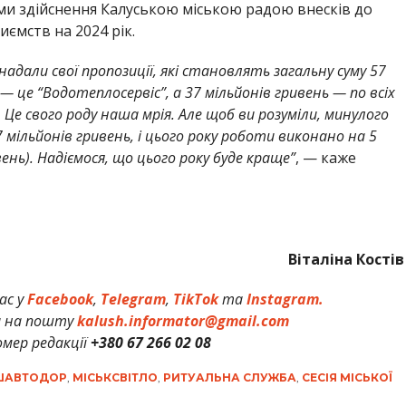
ми здійснення Калуською міською радою внесків до
иємств на 2024 рік.
надали свої пропозиції, які становлять загальну суму 57
 — це “Водотеплосервіс”, а 37 мільйонів гривень — по всіх
Це свого роду наша мрія. Але щоб ви розуміли, минулого
 мільйонів гривень, і цього року роботи виконано на 5
вень). Надіємося, що цього року буде краще”
, — каже
Віталіна Костів
ас у
Facebook
,
Telegram
,
TikTok
та
Instagram.
и на пошту
kalush.informator@gmail.com
мер редакції
+380 67 266 02 08
ШАВТОДОР
,
МІСЬКСВІТЛО
,
РИТУАЛЬНА СЛУЖБА
,
СЕСІЯ МІСЬКОЇ