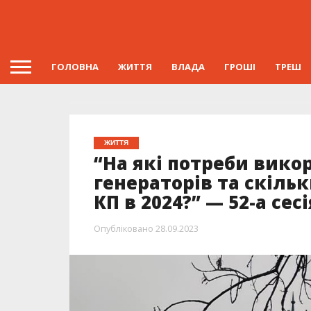
ГОЛОВНА
ЖИТТЯ
ВЛАДА
ГРОШІ
ТРЕШ
ЖИТТЯ
“На які потреби вико
генераторів та скіль
КП в 2024?” — 52-а сес
Опубліковано
28.09.2023