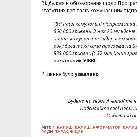
Відбулося й обговорення щодо Програ
статутних капіталів комунальних підпр
“Всі наші комунальні підприємства 
860 000 гривень. З них 20 мільйонів
наших комунальних підприємствах. 
року була така сама програма на 57
889 000 гривень (з 37 мільйонів гри
начальник УЖКГ
.
Рішення було
ухвалено
.
Будьмо на зв’язку! Читайте н
Надсилайте свої новин
Мобільний но
МІТКИ:
КАЛУШ
,
КАЛУШ ІНФОРМАТОР
,
КАЛУ
РАДИ
,
ТАРАС ФІЦАК