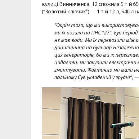
вулиці Винниченка, 12 спожила 5 т й 65
(“Золотий ключик”) — 1 т й 12 л, 540 л
“Окрім того, що ми використовувал
ми їх возили на ПНС “27”. Був пері
не мав води. Ми їх перевозили між к
Данилишина на бульвар Незалежност
цих генераторів, бо ми їх перестав
надавали, ми закупили електричні 
змонтувати. Фактично ми мали не ц
пальному був укладений у грудні”
, 