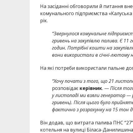
На засіданні обговорили й питання вн
комунального підприємства «Калуська 
рік.
“Звернулося комунальне підприємст
гривень на закупівлю палива. Є 11 
годин. Потрібні кошти на закупівлю
вони використали в січні-лютому 
На які потреби використали пальне до
“Хочу почати з того, що 21 листоп
розповідає
керівник
. —
Після того
у листопаді ми взяли генератор — 
гривень). Після цього було прийнят
фактично з розрахунку на 15 тон д
Він додав, що витрата палива ПНС “27” 
котельня на вулиці Біласа-Данилишина (