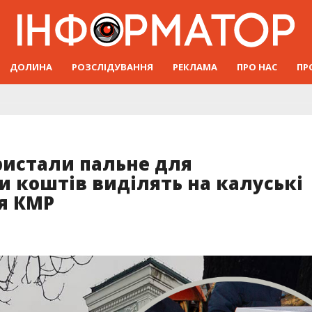
ДОЛИНА
РОЗСЛІДУВАННЯ
РЕКЛАМА
ПРО НАС
ПР
ристали пальне для
ки коштів виділять на калуські
ія КМР