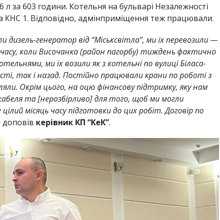
6 л за 603 години. Котельня на бульварі Незалежності
 на КНС 1. Відповідно, адмінприміщення теж працювали.
и дизель-генератор від “Міськсвітла”, ми їх перевозили —
од часу, коли Височанка (район пагорбу) тиждень фактично
отельнями, ми їх возили як з котельні по вулиці Біласа-
і, так і назад. Постійно працювали крани по роботі з
ляли. Окрім цього, на оцю фінансову підтримку, яку нам
кабеля та [нерозбірливо] для того, щоб ми могли
ілий місяць часу підготовки до цих робіт. Договір по
— доповів
керівник КП “КеК”
.