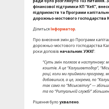
ради було розглянуто 103 питання. 
фінансової підтримки КП “КеК”, внес
підприємств та Програми капітально
дорожньо-мостового господарства К
Ділиться
Інформатор
.
Про внесення змін до Програми капіта
дорожньо-мостового господарства Калу
роки доповів
начальник УЖКГ
:
“Суть змін полягає в наступному:
коштів. А це “Калушавтодор”, “Міськ
році, коли ми приймали програму, ми
добавилися, а це, зокрема, по “Кал
так само по “Міськсвітлу” — збільш
та по “Ритуальній службі” збільшен
Рішення було
ухвалено
.