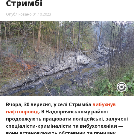
Стримбі
Опубліковано
01.10.2023
Вчора, 30 вересня, у селі Стримба
вибухнув
нафтопровід
. В Надвірнянському районі
продовжують працювати поліцейські, залучені
спеціалісти-криміналісти та вибухотехніки —
вони встановлюють обставини та причину