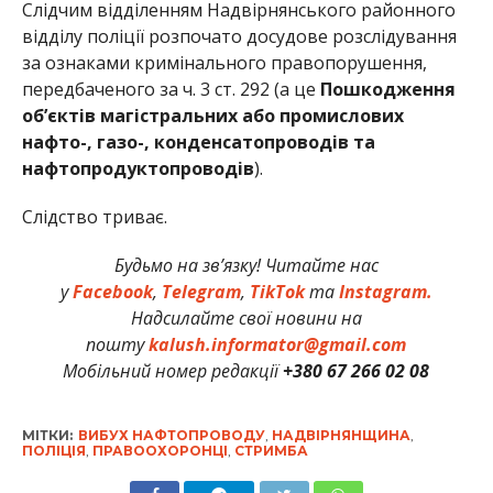
Слідчим відділенням Надвірнянського районного
відділу поліції розпочато досудове розслідування
за ознаками кримінального правопорушення,
передбаченого за ч. 3 ст. 292 (а це
Пошкодження
об’єктів магістральних або промислових
нафто-, газо-, конденсатопроводів та
нафтопродуктопроводів
).
Слідство триває.
Будьмо на зв’язку! Читайте нас
у
Facebook
,
Telegram
,
TikTok
та
Instagram.
Надсилайте свої новини на
пошту
kalush.informator@gmail.com
Мобільний номер редакції
+380 67 266 02 08
МІТКИ:
ВИБУХ НАФТОПРОВОДУ
,
НАДВІРНЯНЩИНА
,
ПОЛІЦІЯ
,
ПРАВООХОРОНЦІ
,
СТРИМБА