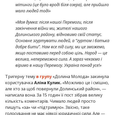
мітинги (це було вроді біля озера), але прийшло
мало людей тоді»
«Моя думка: після нашої Перемоги, після
закінчення війни ми, жителі нашого
Долинського району, відновимо свій статус.
Основне згуртувати людей, а “гуртом і батька
добре бити”. Нам все під силу, ми це зможемо,
якщо поставимо перед собою ціль. Народ — це
велика, непереможна сила. А зараз чекаємо і
віримо в нашу Перемогу. Україна понад усе!»
Тригерну тему
в групу
«Долина Молода» закинула
користувачка
Аліна Кулик.
«Можливо це і смішно,
але хто за щоб повернули Долинський район», —
написала вона. За 15 годин її пост зібрав велику
кількість коментарів. Чимало людей просто
пишуть «за» чи «підтримую». Звісно, таке
голосування не має ніякої юридичної сили. Але —