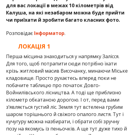
для вас локації в межах 10 кілометрів від
Калуша, на які незабаром можна буде прийти
чи приїхати й зробити багато класних фото.
Розповідає
Інформатор
.
ЛОКАЦІЯ 1
Перша місцина знаходиться у напрямку Залісся.
Для того, щоб потрапити сюди потрібно їхати
крізь житловий масив Височанку, минаючи Міське
кладовище. Просто рухаєтесь вперед поки не
побачите таблицю про початок Довго-
Войнилівського лісництва. А тоді ще приблизно
кілометр обкатаною дорогою. І от, перед вами
з’являється густий ліс. Земля тут встелена грубим
шаром торішнього й свіжого опалого листя. Тут і
кучугуру можна назбирати, і обрати собі зручну
позу на якомусь із пеньочків. А ще тут дуже тихо й