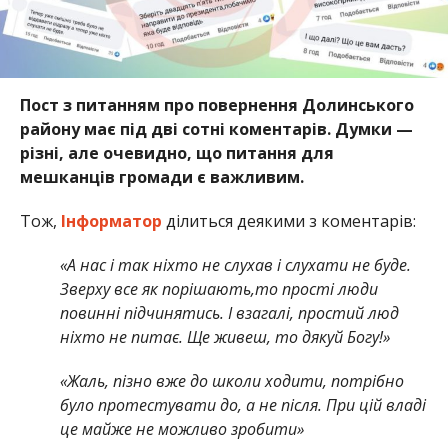
Пост з питанням про повернення Долинського
району має під дві сотні коментарів. Думки —
різні, але очевидно, що питання для
мешканців громади є важливим.
Тож,
Інформатор
ділиться деякими з коментарів:
«А нас і так ніхто не слухав і слухати не буде.
Зверху все як порішають,то прості люди
повинні підчинятись. І взагалі, простий люд
ніхто не питає. Ще живеш, то дякуй Богу!»
«Жаль, пізно вже до школи ходити, потрібно
було протестувати до, а не після. При цій владі
це майже не можливо зробити»