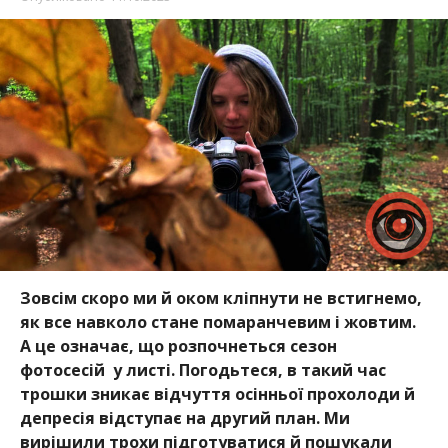
Зовсім скоро ми й оком кліпнути не встигнемо,
як все навколо стане помаранчевим і жовтим.
А це означає, що розпочнеться сезон
фотосесій у листі. Погодьтеся, в такий час
трошки зникає відчуття осінньої прохолоди й
депресія відступає на другий план. Ми
вирішили трохи підготуватися й пошукали