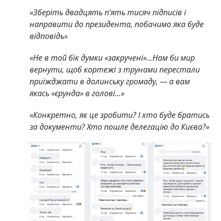
«Зберіть двадцять п’ять тисяч підписів і
направити до президента, побачимо яка буде
відповідь»
«Не в той бік думки «закручені»…Нам би мир
вернути, щоб кортежі з трунами перестали
приїжджати в долинську громаду, — а вам
якась «єрунда» в голові…»
«Конкретно, як це зробити? І хто буде братись
за документи? Хто пошле делегацію до Києва?»