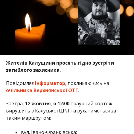
Жителів Калущини просять гідно зустріти
загиблого захисника.
Повідомляє
Інформатор
, покликаючись на
очільника Верхнянської ОТГ
.
Завтра,
12 жовтня
,
о 12:00
траурний кортеж
вирушить з Калуської ЦРЛ та рухатиметься за
таким маршрутом:
вул. Івано-Франківська;