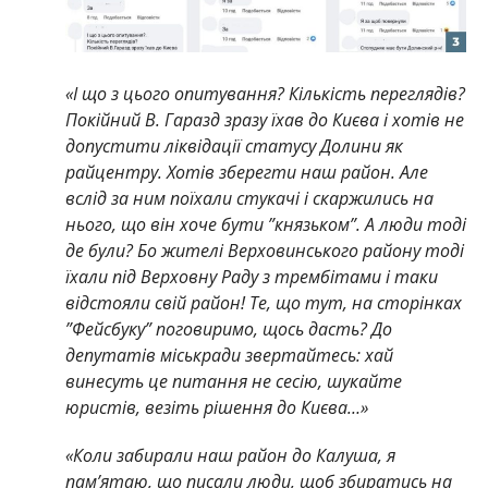
«І що з цього опитування? Кількість переглядів?
Покійний В. Гаразд зразу їхав до Києва і хотів не
допустити ліквідації статусу Долини як
райцентру. Хотів зберегти наш район. Але
вслід за ним поїхали стукачі і скаржились на
нього, що він хоче бути ”князьком”. А люди тоді
де були? Бо жителі Верховинського району тоді
їхали під Верховну Раду з трембітами і таки
відстояли свій район! Те, що тут, на сторінках
”Фейсбуку” поговиримо, щось дасть? До
депутатів міськради звертайтесь: хай
винесуть це питання не сесію, шукайте
юристів, везіть рішення до Києва…»
«Коли забирали наш район до Калуша, я
пам’ятаю, що писали люди, щоб збиратись на