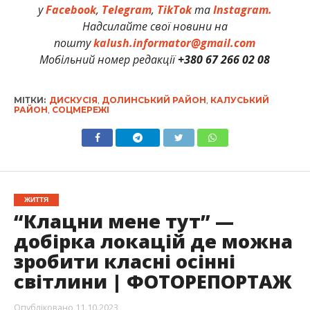
у
Facebook
,
Telegram
,
TikTok
та
Instagram.
Надсилайте свої новини на
пошту
kalush.informator@gmail.com
Мобільний номер редакції
+380 67 266 02 08
МІТКИ:
ДИСКУСІЯ
,
ДОЛИНСЬКИЙ РАЙОН
,
КАЛУСЬКИЙ
РАЙОН
,
СОЦМЕРЕЖІ
ЖИТТЯ
“Клацни мене тут” —
добірка локацій де можна
зробити класні осінні
світлини | ФОТОРЕПОРТАЖ
Опубліковано
11.10.2023