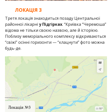
ЛОКАЦІЯ 3
Третя локація знаходиться позаду Центральної
районної лікарні
у Підгірках
. “Криївка “Черемоша”
відома не тільки своєю назвою, але й історією.
Поблизу меморіального комплексу відкриваються
“свіжі” осінні горизонти — “клацнути” фото можна
будь-де.