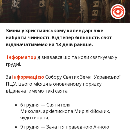
Зміни у християнському календарі вже
набрати чинності. Відтепер більшість свят
відзначатимемо на 13 днів раніше.
Інформатор
дізнавався що та коли святкуємо у
грудні.
За
інформацією
Собору Святих Землі Української
ПЦУ, цього місяця в оновленому порядку
відзначатимемо такі свята:
6 грудня — Святителя
Миколая, архієпископа Мир лікійських,
чудотворця;
9 грудня — Зачаття праведною Анною