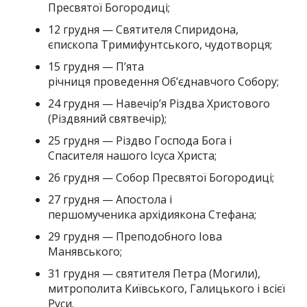
Пресвятої Богородиці;
12 грудня — Святителя Спиридона,
єпископа Тримифунтського, чудотворця;
15 грудня — Пʼята
річниця проведення Обʼєднавчого Собору;
24 грудня — Навечірʼя Різдва Христового
(Різдвяний святвечір);
25 грудня — Різдво Господа Бога і
Спасителя нашого Ісуса Христа;
26 грудня — Собор Пресвятої Богородиці;
27 грудня — Апостола і
першомученика архідиякона Стефана;
29 грудня — Преподобного Іова
Манявського;
31 грудня — святителя Петра (Могили),
митрополита Київського, Галицького і всієї
Руси.