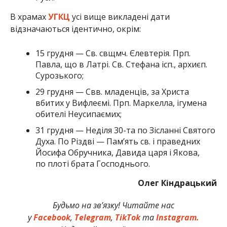
В храмах
УГКЦ
усі вище викладені дати
відзначаються ідентично, окрім:
15 грудня — Св. свщмч. Єлевтерія. Прп.
Павла, що в Латрі. Св. Стефана ісп., архиєп.
Сурозького;
29 грудня — Свв. младенців, за Христа
вбитих у Вифлеємі. Прп. Маркелла, ігумена
обителі Неусипаємих;
31 грудня — Неділя 30-та по Зісланні Святого
Духа. По Різдві — Пам’ять св. і праведних
Йосифа Обручника, Давида царя і Якова,
по плоті брата Господнього.
Олег Кіндрацький
Будьмо на зв’язку! Читайте нас
у
Facebook
,
Telegram
,
TikTok
та
Instagram.