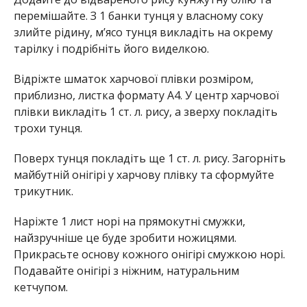
перемішайте. З 1 банки тунця у власному соку
злийте рідину, м’ясо тунця викладіть на окрему
тарілку і подрібніть його виделкою.
Відріжте шматок харчової плівки розміром,
приблизно, листка формату А4. У центр харчової
плівки викладіть 1 ст. л. рису, а зверху покладіть
трохи тунця.
Поверх тунця покладіть ще 1 ст. л. рису. Загорніть
майбутній онігірі у харчову плівку та сформуйте
трикутник.
Наріжте 1 лист норі на прямокутні смужки,
найзручніше це буде зробити ножицями.
Прикрасьте основу кожного онігірі смужкою норі.
Подавайте онігірі з ніжним, натуральним
кетчупом.