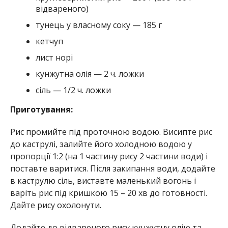
відвареного)
тунець у власному соку — 185 г
кетчуп
лист норі
кунжутна олія — 2 ч. ложки
сіль — 1/2 ч. ложки
Приготування:
Рис промийте під проточною водою. Висипте рис
до каструлі, залийте його холодною водою у
пропорції 1:2 (на 1 частину рису 2 частини води) і
поставте варитися. Після закипання води, додайте
в каструлю сіль, виставте маленький вогонь і
варіть рис під кришкою 15 – 20 хв до готовності.
Дайте рису охолонути.
Додайте до відвареного рису кунжутну олію та