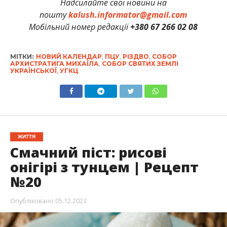
Надсилайте свої новини на
пошту
kalush.informator@gmail.com
Мобільний номер редакції
+380 67 266 02 08
МІТКИ:
НОВИЙ КАЛЕНДАР
,
ПЦУ
,
РІЗДВО
,
СОБОР
АРХИСТРАТИГА МИХАЇЛА
,
СОБОР СВЯТИХ ЗЕМЛІ
УКРАЇНСЬКОЇ
,
УГКЦ
ЖИТТЯ
Смачний піст: рисові
онігірі з тунцем | Рецепт
№20
Опубліковано
05.12.2023