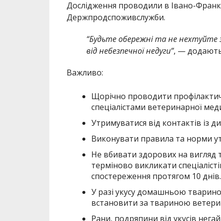
Дослідження проводили в Івано-Франкі
Держпродспоживслужби.
“Будьте обережні та не нехтуйте 
від небезпечної недуги”
, — додають
Важливо:
Щорічно проводити профілактичн
спеціалістами ветеринарної мед
Утримуватися від контактів із 
Виконувати правила та норми у
Не вбивати здорових на вигляд т
терміново викликати спеціаліст
спостереження протягом 10 днів.
У разі укусу домашньою твариною
встановити за твариною ветери
Рани, подряпини від укусів нег