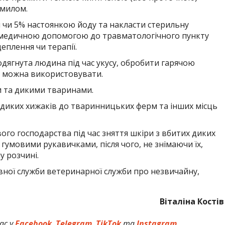
 милом.
 чи 5% настоянкою йоду та накласти стерильну
а медичною допомогою до травматологічного пункту
плення чи терапії.
дягнута людина під час укусу, обробити гарячою
го можна використовувати.
и та дикими тваринами.
диких хижаків до тваринницьких ферм та інших місць
го господарства під час зняття шкіри з вбитих диких
гумовими рукавичками, після чого, не знімаючи їх,
у розчині.
ної служби ветеринарної служби про незвичайну,
Віталіна Костів
ас у
Facebook
,
Telegram
,
TikTok
та
Instagram.