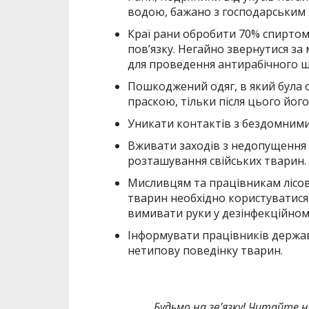
водою, бажано з господарським
Краї рани обробити 70% спиртом
пов’язку. Негайно звернутися з
для проведення антирабічного ще
Пошкоджений одяг, в який була о
праскою, тільки після цього йо
Уникати контактів з бездомним
Вживати заходів з недопущення 
розташування свійських тварин.
Мисливцям та працівникам лісово
тварин необхідно користуватися 
вимивати руки у дезінфекційном
Інформувати працівників держав
нетипову поведінку тварин.
Будьмо на зв’язку! Читайте н