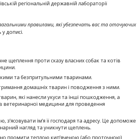
вській регіональній державній лабораторії
загальними правилами, які убезпечать вас та оточуючих
 у дописі.
е щеплення проти сказу власних собак та котів
ицини.
дикими та безпритульними тваринами.
тримання домашніх тварин і поводження з ними.
варин, які нанесли укуси та інші пошкодження, а
ів ветеринарної медицини для проведення
, з’ясовувати ім’я її господаря та адресу. Це допоможе
нарний нагляд та уникнути щеплень.
айно промити теплою кип’яченою (або проточною)