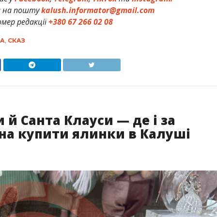
и на пошту
kalush.informator@gmail.com
мер редакції
+380 67 266 02 08
А
,
СКАЗ
и й Санта Клауси — де і за
жна купити ялинки в Калуші