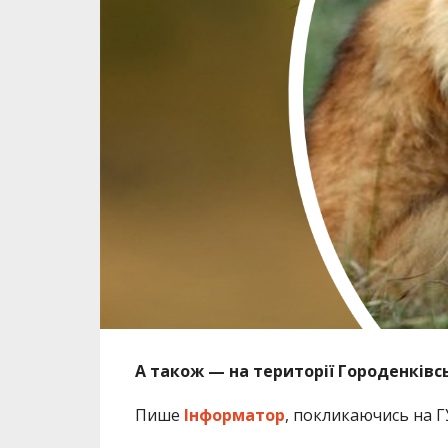
А також — на території Городенківс
Пише
Інформатор
, покликаючись на 