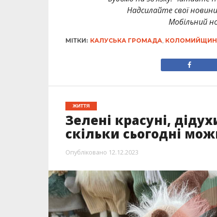
Надсилайте свої новин
Мобільний но
МІТКИ:
КАЛУСЬКА ГРОМАДА
,
КОЛОМИЙЩИН
ЖИТТЯ
Зелені красуні, дідух
скільки сьогодні мо
Опубліковано
12.12.2023