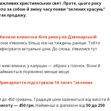
ажливих християнських свят. Проте, цього року
уло за собою й зміну часу появи “зелених красунь”
тах продажу.
бачили ялиночки біля ринку на Дзвонарській
 вони з’явились більш ніж на тиждень раніше. Тобто
фіксувати актуальні ціни. До слова, з’явилися тут
і живі ялинки, у калушан — зібрані з гілочок. Вони й
займаються порівняно менше місця.
Прикарпаття підготували 16 тисяч “зелених
 до 450 гривень. Градація ціни залежиться від висоти й
исоту — 450 грн.
Найменші в діапазоні від
50 до 250