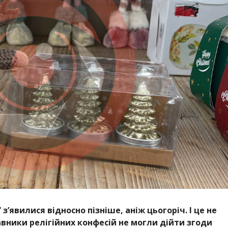
’явилися відносно пізніше, аніж цьогоріч. І це не
вники релігійних конфесій не могли дійти згоди