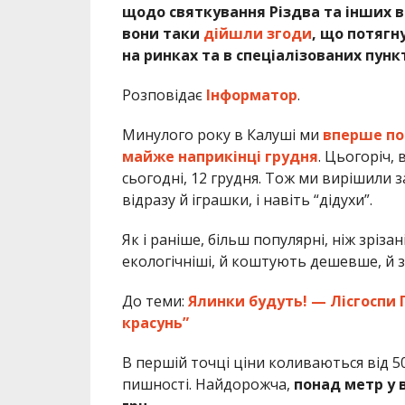
щодо святкування Різдва та інших в
вони таки
дійшли згоди
, що потягн
на ринках та в спеціалізованих пунк
Розповідає
Інформатор
.
Минулого року в Калуші ми
вперше по
майже наприкінці грудня
. Цьогоріч,
сьогодні, 12 грудня. Тож ми вирішили за
відразу й іграшки, і навіть “дідухи”.
Як і раніше, більш популярні, ніж зрізан
екологічніші, й коштують дешевше, й 
До теми:
Ялинки будуть! — Лісгоспи 
красунь”
В першій точці ціни коливаються від 50
пишності. Найдорожча,
понад метр у в