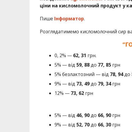
ціни на кисломолочний продукт у ка
Пише
Інформатор
.
Розглядатимемо кисломолочний сир ваг
“Г
0, 2% —
62, 31
грн.
5% — від
59, 88
до
77, 85
грн
5% безлактозний — від
78, 94
до
9% — від
73, 49
до
79, 34
грн
12% —
73, 62
грн
5% — від
46, 90
до
66, 90
грн
9% — від
52, 70
до
66, 30
грн