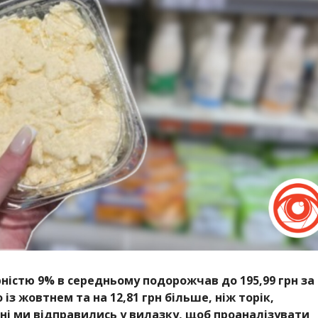
ністю 9% в середньому подорожчав до 195,99 грн за
о із жовтнем та на 12,81 грн більше, ніж торік,
дні ми відправились у вилазку, щоб проаналізувати