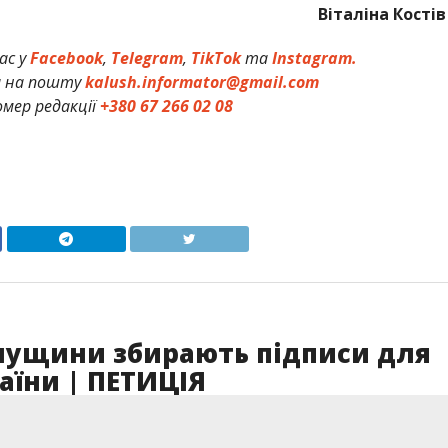
Віталіна Костів
ас у
Facebook
,
Telegram
,
TikTok
та
Instagram.
и на пошту
kalush.informator@gmail.com
мер редакції
+380 67 266 02 08
алущини збирають підписи для
аїни | ПЕТИЦІЯ