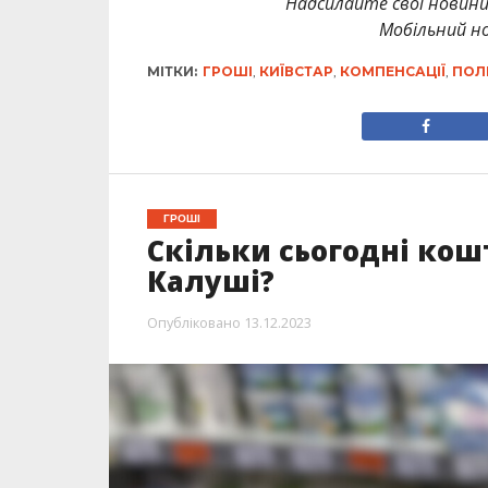
Надсилайте свої новин
Мобільний но
МІТКИ:
ГРОШІ
,
КИЇВСТАР
,
КОМПЕНСАЦІЇ
,
ПОЛІ
ГРОШІ
Скільки сьогодні кош
Калуші?
Опубліковано
13.12.2023