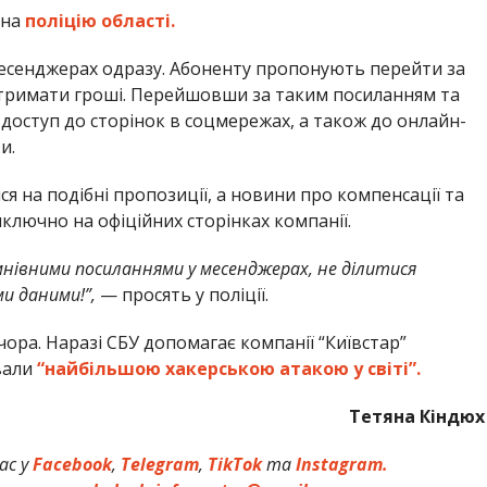
 на
поліцію області.
месенджерах одразу. Абоненту пропонують перейти за
отримати гроші. Перейшовши за таким посиланням та
оступ до сторінок в соцмережах, а також до онлайн-
и.
я на подібні пропозиції, а новини про компенсації та
ключно на офіційних сторінках компанії.
мнівними посиланнями у месенджерах, не ділитися
и даними!”,
— просять у поліції.
чора. Наразі СБУ допомагає компанії “Київстар”
вали
“найбільшою хакерською атакою у світі”.
Тетяна Кіндюх
ас у
Facebook
,
Telegram
,
TikTok
та
Instagram.