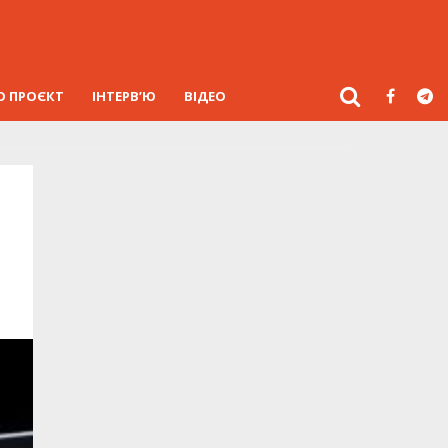
О ПРОЄКТ
ІНТЕРВ’Ю
ВІДЕО