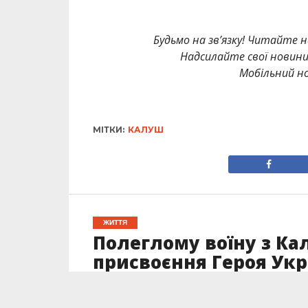
Будьмо на зв’язку! Читайте н
Надсилайте свої новин
Мобільний но
МІТКИ:
КАЛУШ
ЖИТТЯ
Полеглому воїну з К
присвоєння Героя Укр
Опубліковано
13.12.2023