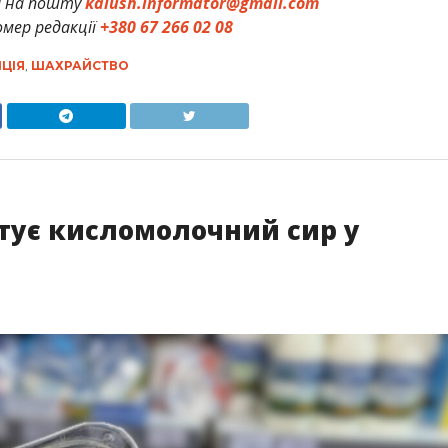
и на пошту
kalush.informator@gmail.com
мер редакції
+380 67 266 02 08
ЦІЯ
,
ШАХРАЙСТВО
тує кисломолочний сир у