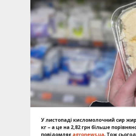
У листопаді кисломолочний сир жир
кг – а це на 2,82 грн більше порівнян
повідомляє
agronews.ua
. Тож сього