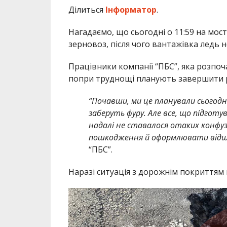
Ділиться
Інформатор
.
Нагадаємо, що сьогодні о 11:59 на мост
зерновоз, після чого вантажівка ледь не
Працівники компанії “ПБС”, яка розпоч
попри труднощі планують завершити р
“Почавши, ми це планували сьогодні 
заберуть фуру. Але все, що підготу
надалі не ставалося отаких конфуз
пошкодження й оформлювати відшк
“ПБС”.
Наразі ситуація з дорожнім покриттям 