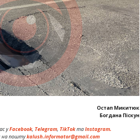
Остап Микитюк
Богдана Піскун
ас у
Facebook
,
Telegram
,
TikTok
та
Instagram.
и на пошту
kalush.informator@gmail.com