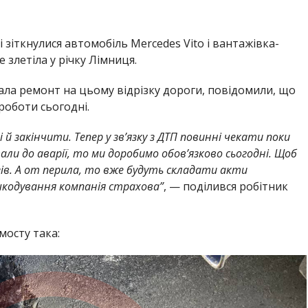
і зіткнулися автомобіль Mercedes Vito і вантажівка-
 злетіла у річку Лімниця.
ала ремонт на цьому відрізку дороги, повідомили, що
оботи сьогодні.
й закінчити. Тепер у зв’язку з ДТП повинні чекати поки
вали до аварії, то ми доробимо обов’язково сьогодні. Щоб
ів. А от перила, то вже будуть складати акти
одування компанія страхова”
, — поділився робітник
мосту така: