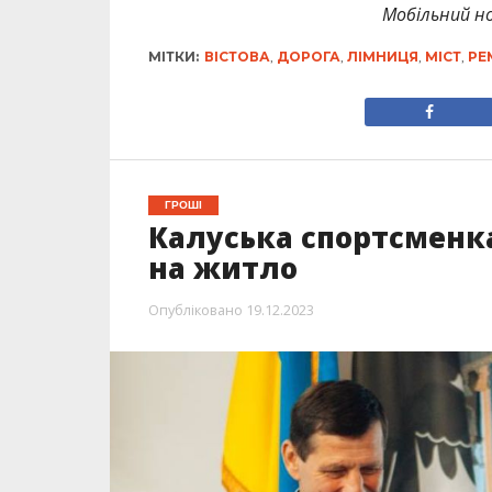
Мобільний но
МІТКИ:
ВІСТОВА
,
ДОРОГА
,
ЛІМНИЦЯ
,
МІСТ
,
РЕ
ГРОШІ
Калуська спортсменка
на житло
Опубліковано
19.12.2023