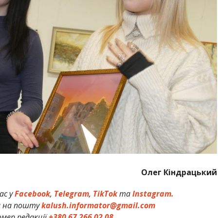
Олег Кіндрацький
ас у
Facebook
,
Telegram
,
TikTok
та
Instagram.
и на пошту
kalush.informator@gmail.com
мер редакції
+380 67 266 02 08