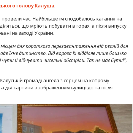
ського голову Калуша
.
провели час. Найбільше їм сподобалось катання на
діляться, що мріють побувати в горах, а після випуску
ані на заході України.
місцем для короткого перезавантаження від реалій для
аде їхнє дитинство. Від ворога їх відділяє лише близько
 чути й відчувати чисельні обстріли. Так не має бути!”
,
 Калуській громаді ангела з серцем на котрому
а дві картини з зображенням вулиці до та після