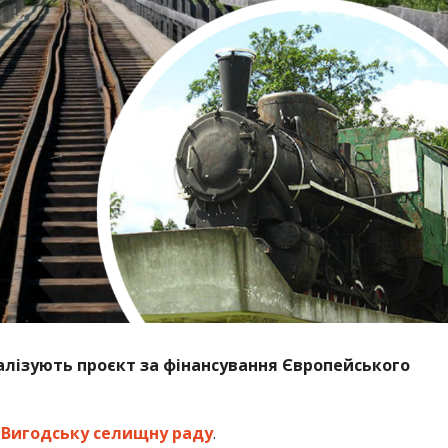
еалізують проєкт за фінансування Європейського
а
Вигодську селищну раду
.