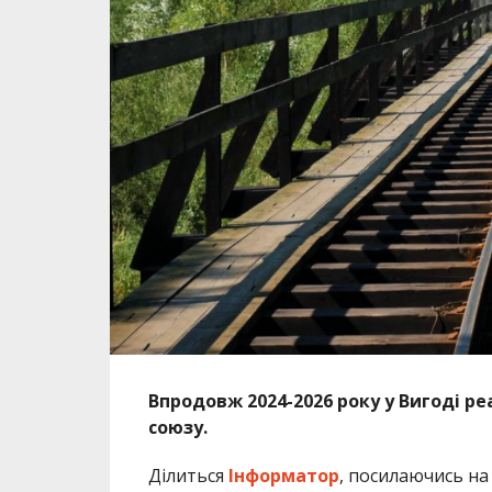
Впродовж 2024-2026 року у Вигоді р
союзу.
Ділиться
Інформатор
, посилаючись н