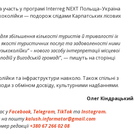
а участь у програмі Interreg NEXT Польща–Україна
ькоколійки — подорож слідами Карпатських лісових
ля збільшення кількості туристів й тривалості їх
я якості туристичних послуг та задоволеності ними
зькоколійки” – нового засобу інтерпретації місцевої
одій у Вигодській громаді”
, — пишуть на сторінці
лійки та інфраструктури навколо. Також спільні з
оди з обміном досвіду, культурними надбаннями.
Олег Кіндрацький
ас у
Facebook
,
Telegram
,
TikTok
та
Instagram.
и на пошту
kalush.informator@gmail.com
мер редакції
+380 67 266 02 08