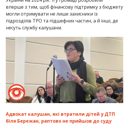
України на 2024 рік. Її у громаді розробили
вперше з тим, щоб фінансову підтримку з бюджету
могли отримувати не лише захисники із
підрозділів ТРО та підшефних частин, а й інші, де
несуть службу калушани.
Адвокат калушан, які втратили дітей у ДТП
біля Бережан, раптово не прийшов до суду