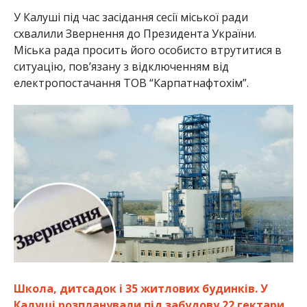
У Калуші під час засідання сесії міської ради
схвалили Звернення до Президента України.
Міська рада просить його особисто втрутитися в
ситуацію, пов’язану з відключенням від
електропостачання ТОВ “Карпатнафтохім”.
Школа, дитсадок і 35 житлових будинків. У
Калуші розпланували під забудову 22 гектари