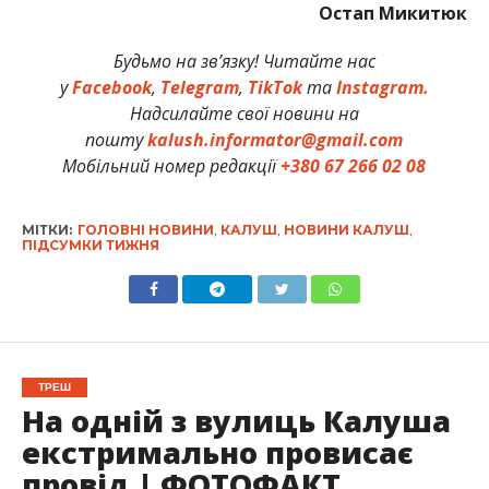
Остап Микитюк
Будьмо на зв’язку! Читайте нас
у
Facebook
,
Telegram
,
TikTok
та
Instagram.
Надсилайте свої новини на
пошту
kalush.informator@gmail.com
Мобільний номер редакції
+380 67 266 02 08
МІТКИ:
ГОЛОВНІ НОВИНИ
,
КАЛУШ
,
НОВИНИ КАЛУШ
,
ПІДСУМКИ ТИЖНЯ
ТРЕШ
На одній з вулиць Калуша
екстримально провисає
провід | ФОТОФАКТ