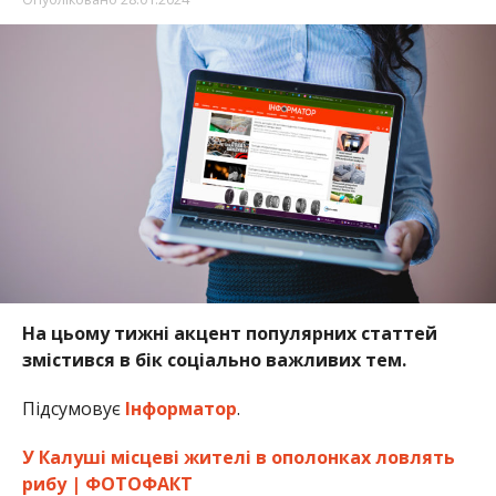
На цьому тижні акцент популярних статтей
змістився в бік соціально важливих тем.
Підсумовує
Інформатор
.
У Калуші місцеві жителі в ополонках ловлять
рибу | ФОТОФАКТ