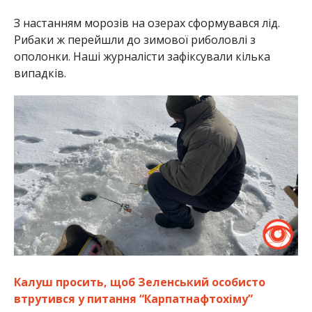
З настанням морозів на озерах сформувався лід.
Рибаки ж перейшли до зимової риболовлі з
ополонки. Наші журналісти зафіксували кілька
випадків.
Калуш просить, щоб Зеленський особисто
втрутився у питання “Карпатнафтохіму”