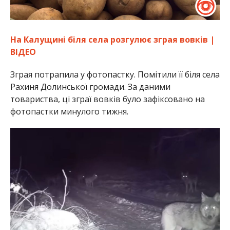
На Калущині біля села розгулює зграя вовків |
ВІДЕО
Зграя потрапила у фотопастку. Помітили її біля села
Рахиня Долинської громади. За даними
товариства, ці зграї вовків було зафіксовано на
фотопастки минулого тижня.