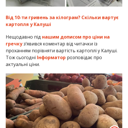
Від 10-ти гривень за кілограм? Скільки вартує
картопля у Калуші
Нещодавно під
нашим дописом про ціни на
гречку
з’явився коментар від читачки із
проханням порівняти вартість картоплі у Калуші.
Тож сьогодні
Інформатор
розповідає про
актуальні ціни.