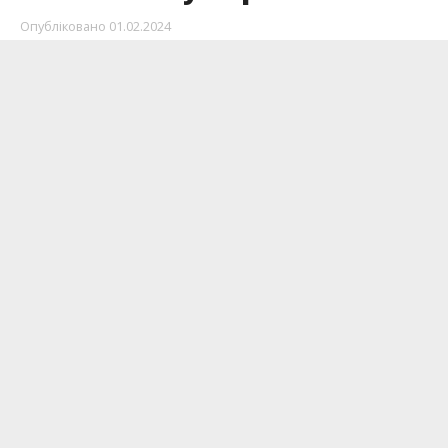
Опубліковано
01.02.2024
Відкритий турнір із плавання “Аква Драйв”
відбувся у Тернополі вчора, 31 січня.
Пише
Інформатор
,
покликаючись
на Калуську
міську раду.