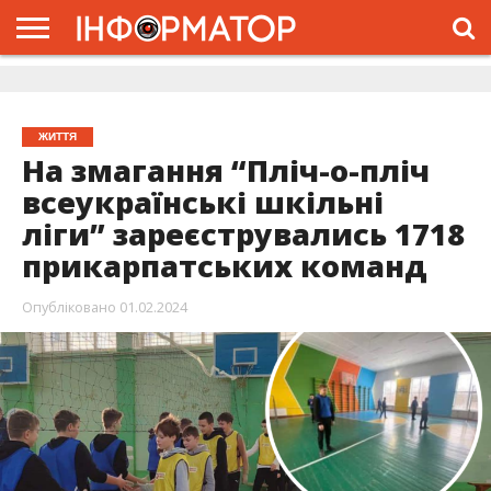
ГОЛОВНА
ЖИТТЯ
ВЛАДА
ГРОШІ
ТРЕШ
ДОЛИНА
РОЗСЛІДУВАННЯ
РЕКЛАМА
ПРО
ПРО
ІНТЕРВ’Ю
ВІДЕО
НАС
ПРОЄКТ
ЖИТТЯ
На змагання “Пліч-о-пліч
всеукраїнські шкільні
ліги” зареєструвались 1718
прикарпатських команд
Опубліковано
01.02.2024