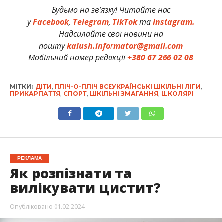
Будьмо на зв’язку! Читайте нас
у
Facebook
,
Telegram
,
TikTok
та
Instagram.
Надсилайте свої новини на
пошту
kalush.informator@gmail.com
Мобільний номер редакції
+380 67 266 02 08
МІТКИ:
ДІТИ
,
ПЛІЧ-О-ПЛІЧ ВСЕУКРАЇНСЬКІ ШКІЛЬНІ ЛІГИ
,
ПРИКАРПАТТЯ
,
СПОРТ
,
ШКІЛЬНІ ЗМАГАННЯ
,
ШКОЛЯРІ
РЕКЛАМА
Як розпізнати та
вилікувати цистит?
Опубліковано
01.02.2024