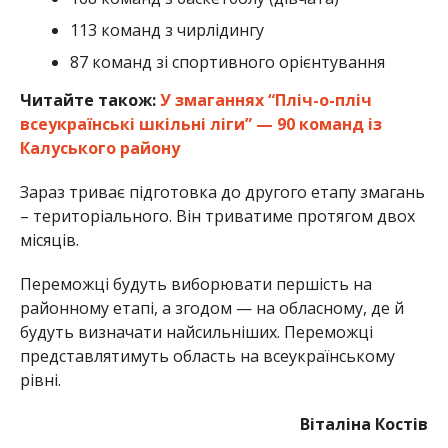
113 команд з чирлідингу
87 команд зі спортивного орієнтування
Читайте також:
У змаганнях “Пліч-о-пліч
всеукраїнські шкільні ліги” — 90 команд із
Калуського району
Зараз триває підготовка до другого етапу змагань
– територіального. Він триватиме протягом двох
місяців.
Переможці будуть виборювати першість на
районному етапі, а згодом — на обласному, де й
будуть визначати найсильніших. Переможці
представлятимуть область на всеукраїнському
рівні.
Віталіна Костів