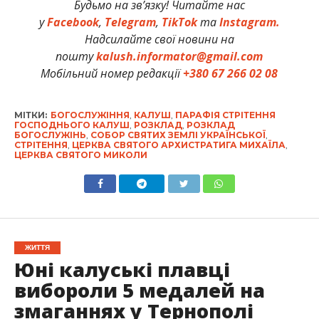
Будьмо на зв’язку! Читайте нас
у
Facebook
,
Telegram
,
TikTok
та
Instagram.
Надсилайте свої новини на
пошту
kalush.informator@gmail.com
Мобільний номер редакції
+380 67 266 02 08
МІТКИ:
БОГОСЛУЖІННЯ
,
КАЛУШ
,
ПАРАФІЯ СТРІТЕННЯ
ГОСПОДНЬОГО КАЛУШ
,
РОЗКЛАД
,
РОЗКЛАД
БОГОСЛУЖІНЬ
,
СОБОР СВЯТИХ ЗЕМЛІ УКРАЇНСЬКОЇ
,
СТРІТЕННЯ
,
ЦЕРКВА СВЯТОГО АРХИСТРАТИГА МИХАЇЛА
,
ЦЕРКВА СВЯТОГО МИКОЛИ
ЖИТТЯ
Юні калуські плавці
вибороли 5 медалей на
змаганнях у Тернополі