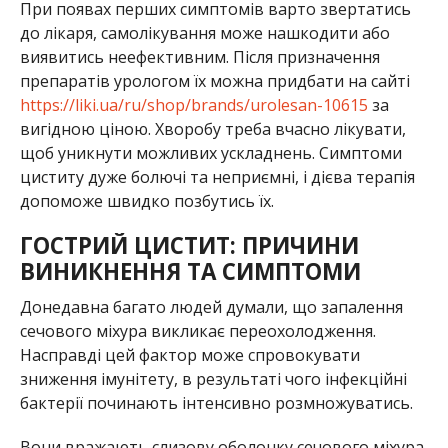
При появах перших симптомів варто звертатись
до лікаря, самолікування може нашкодити або
виявитись неефективним. Після призначення
препаратів урологом їх можна придбати на сайті
https://liki.ua/ru/shop/brands/urolesan-10615
за
вигідною ціною. Хворобу треба вчасно лікувати,
щоб уникнути можливих ускладнень. Симптоми
циститу дуже болючі та неприємні, і дієва терапія
допоможе швидко позбутись їх.
ГОСТРИЙ ЦИСТИТ: ПРИЧИНИ
ВИНИКНЕННЯ ТА СИМПТОМИ
Донедавна багато людей думали, що запалення
сечового міхура викликає переохолодження.
Насправді цей фактор може спровокувати
зниження імунітету, в результаті чого інфекційні
бактерії починають інтенсивно розмножуватись.
Вони вражають слизову оболонку сечового міхура,