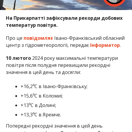
На Прикарпатті зафіксували рекорди добових
температур повітря.
Про це
повідомляє
Івано-Франківський обласний
центр з гідрометеорології, передає
Інформатор
.
10 лютого
2024 року максимальні температури
повітря після полудня перевищили рекордні
значення в цей день та досягли:
+16,2⁰С в Івано-Франківську;
+15,6⁰С в Коломиї;
+13⁰С в Долині;
+13,3⁰С в Яремче.
Попередні рекордні значення в цей день