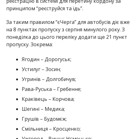
реєстрацію в системі для перетину кордону за
принципом “реєструйся та їдь”.
За таким правилом “єЧерга” для автобусів діє вже
на 8 пунктах пропуску з серпня минулого року. З
понеділка до цього переліку додати ще 21 пункт
пропуску. Зокрема:
Ягодин – Дорогуськ;
Устилуг – Зосин;
Угринів – Долгобичув;
Рава-Руська – Гребенне;
Краківець – Корчова;
Шегині – Медика;
Грушів – Будомєж;
Смільниця – Кросценко;
Ужгород – Вишнє Нємецьке;