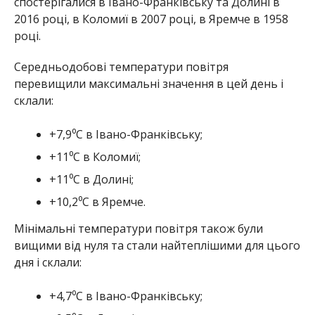
спостерігалися в Івано-Франківську та Долині в
2016 році, в Коломиї в 2007 році, в Яремче в 1958
році.
Середньодобові температури повітря
перевищили максимальні значення в цей день і
склали:
+7,9⁰С в Івано-Франківську;
+11⁰С в Коломиї;
+11⁰С в Долині;
+10,2⁰С в Яремче.
Мінімальні температури повітря також були
вищими від нуля та стали найтеплішими для цього
дня і склали:
+4,7⁰С в Івано-Франківську;