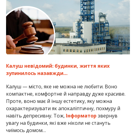
Калуш невідомий: будинки, життя яких
зупинилось назавжди…
Калуш — місто, яке не можна не любити. Воно
компактне, комфортне й направду дуже красиве.
Проте, воно має й іншу естетику, яку можна
охарактеризувати як апокаліптичну, похмуру й
навіть депресивну. Тож,
Інформатор
звернув
увагу на будинки, які вже ніколи не стануть
чиїмось домом…