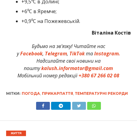
+9,5⁰С в Долині;
+6⁰С в Яремче;
+0,9⁰С на Пожежевській.
Віталіна Костів
Будьмо на зв’язку! Читайте нас
у
Facebook
,
Telegram
,
TikTok
та
Instagram.
Надсилайте свої новини на
пошту
kalush.informator@gmail.com
Мобільний номер редакції
+380 67 266 02 08
МІТКИ:
ПОГОДА
,
ПРИКАРПАТТЯ
,
ТЕМПЕРАТУРНІ РЕКОРДИ
ЖИТТЯ