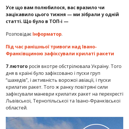
Усе що вам полюбилося, вас вразило чи
зацікавило цього тижня — ми зібрали у одній
статті. Що було в ТОП-і —
Розповідає
Інформатор
.
Під час ранішньої тривоги над Івано-
Франківщиною зафіксували крилаті ракети
7 лютого
росія вкотре обстрілювала Україну. Того
дня в країні було зафіксовано і пуски груп
“шахедів”, і активність ворожої авіації, і пуски
крилатих ракет. Того ж ранку повітряні сили
зафіксували маневри крилатих ракет на перехресті
Львівської, Тернопільської та Івано-Франківської
областей.