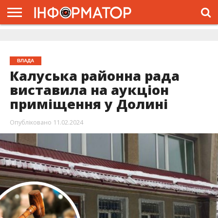
ГОЛОВНА
ЖИТТЯ
ВЛАДА
ГРОШІ
ТРЕШ
ДОЛИНА
РОЗСЛІДУВАННЯ
РЕКЛАМА
ПРО
ПРО
ІНТЕРВ’Ю
ВІДЕО
НАС
ПРОЄКТ
ВЛАДА
Калуська районна рада
виставила на аукціон
приміщення у Долині
Опубліковано
11.02.2024