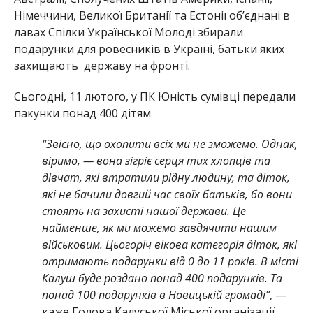
Німеччини, Великої Британії та Естонії обʼєднані в
лавах Спілки Української Молоді збирали
подарунки для ровесників в Україні, батьки яких
захищають державу на фронті.
Сьогодні, 11 лютого, у ПК Юність сумівці передали
пакунки понад 400 дітям
“Звісно, що охопити всіх ми не зможемо. Однак,
віримо, — вона зігріє серця тих хлопців та
дівчат, які втратили рідну людину, та діток,
які не бачили довгий час своїх батьків, бо вони
стоять на захисті нашої держави. Це
найменше, як ми можемо завдячити нашим
військовим. Цьогоріч вікова категорія діток, які
отримають подарунки від 0 до 11 років. В місті
Калуш буде роздано понад 400 подарунків. Та
понад 100 подарунків в Новицькій громаді”
, —
каже Голова Калуської Міської організації