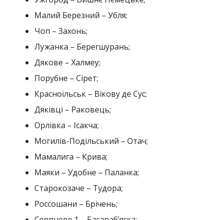
Малий Березний – Убля;
Чоп – Захонь;
Лужанка – Берегшурань;
Дякове – Халмеу;
Порубне – Сірет;
Красноїльськ – Вікову де Сус;
Дяківці – Раковець;
Орлівка – Ісакча;
Могилів-Подільський – Отач;
Мамалига – Крива;
Маяки – Удобне – Паланка;
Старокозаче – Тудора;
Россошани – Брічень;
Серпневе 1 – Басараб’яска;