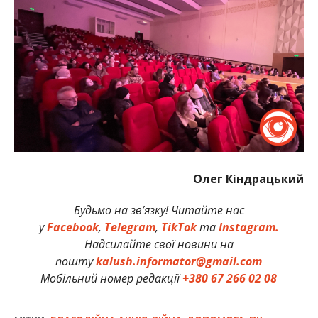
Олег Кіндрацький
Будьмо на зв’язку! Читайте нас
у
Facebook
,
Telegram
,
TikTok
та
Instagram.
Надсилайте свої новини на
пошту
kalush.informator@gmail.com
Мобільний номер редакції
+380 67 266 02 08