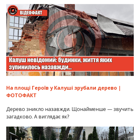
На площі Героїв у Калуші зрубали дерево |
ФОТОФАКТ
Дерево зникло назавжди. Щонайменше — звучить
загадково. А виглядає як?