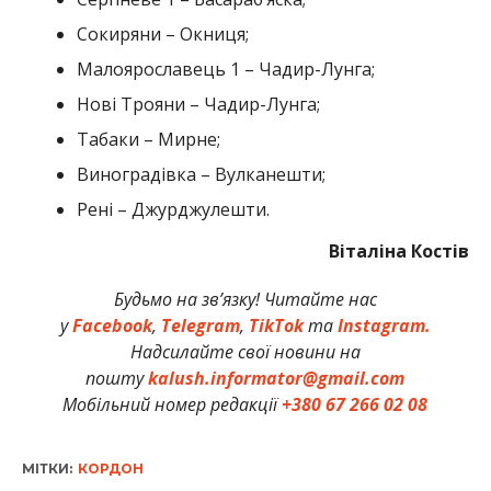
Сокиряни – Окниця;
Малоярославець 1 – Чадир-Лунга;
Нові Трояни – Чадир-Лунга;
Табаки – Мирне;
Виноградівка – Вулканешти;
Рені – Джурджулешти.
Віталіна Костів
Будьмо на зв’язку! Читайте нас
у
Facebook
,
Telegram
,
TikTok
та
Instagram.
Надсилайте свої новини на
пошту
kalush.informator@gmail.com
Мобільний номер редакції
+380 67 266 02 08
МІТКИ:
КОРДОН