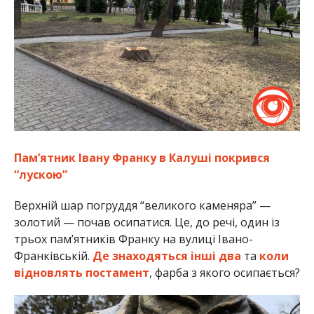
Пам’ятник Івану Франку в Калуші покрився
“лускою”
Верхній шар погруддя “великого каменяра” —
золотий — почав осипатися. Це, до речі, один із
трьох пам’ятників Франку на вулиці Івано-
Франківській.
Де знаходяться інші два
та
коли
відновлять постамент
, фарба з якого осипається?