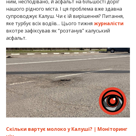
ним, несподівано, й асфальт на більшості доріг
нашого рідного міста. І ця проблема вже здавна
супроводжує Калуш. Чи є їй вирішення? Питання,
яке турбує всіх водіїв… Цього тижня
журналісти
вкотре зафіксував як “розтанув” калуський
асфальт.
Скільки вартує молоко у Калуші? | Моніторинг