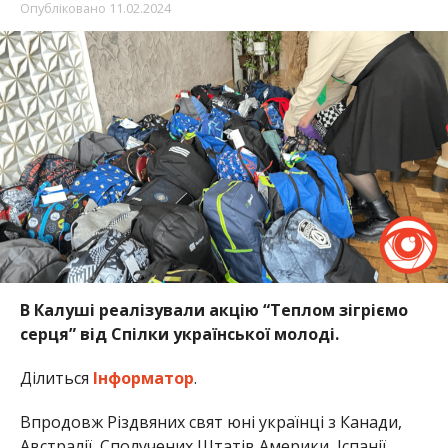
Опубліковано
11.02.2024
В Калуші реалізували акцію “Теплом зігріємо
серця” від Спілки української молоді.
Ділиться
Інформатор
.
Впродовж Різдвяних свят юні українці з Канади,
Австралії, Сполучених Штатів Америки, Іспанії,