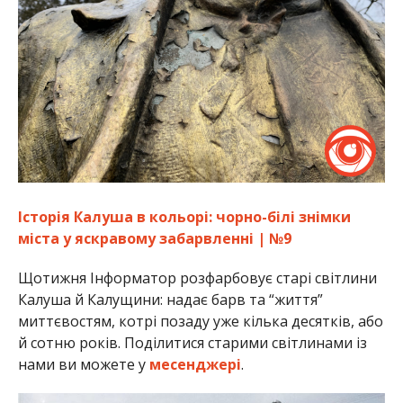
Історія Калуша в кольорі: чорно-білі знімки
міста у яскравому забарвленні | №9
Щотижня Інформатор розфарбовує старі світлини
Калуша й Калущини: надає барв та “життя”
миттєвостям, котрі позаду уже кілька десятків, або
й сотню років. Поділитися старими світлинами із
нами ви можете у
месенджері
.