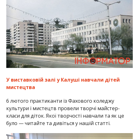
У виставковій залі у Калуші навчали дітей
мистецтва
6 лютого практиканти із Фахового коледжу
культури і мистецтв провели творчі майстер-
класи для діток. Якої творчості навчали та як це
було — читайте та дивіться у нашій статті.