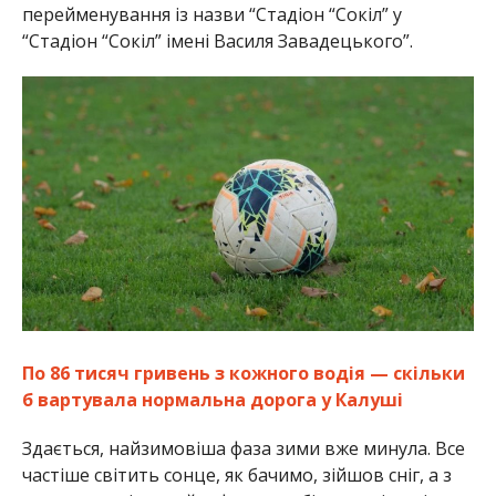
перейменування із назви “Стадіон “Сокіл” у
“Стадіон “Сокіл” імені Василя Завадецького”.
По 86 тисяч гривень з кожного водія — скільки
б вартувала нормальна дорога у Калуші
Здається, найзимовіша фаза зими вже минула. Все
частіше світить сонце, як бачимо, зійшов сніг, а з