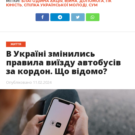
МІТКИ:
БЛАГОДІЙНА АКЦІЯ
,
ВІЙНА
,
ДОПОМОГА
,
ПК
ЮНІСТЬ
,
СПІЛКА УКРАЇНСЬКОЇ МОЛОДІ
,
СУМ
ЖИТТЯ
В Україні змінились
правила виїзду автобусів
за кордон. Що відомо?
Опубліковано
11.02.2024