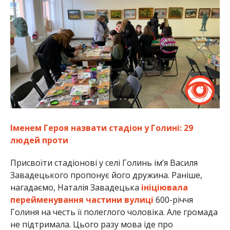
Іменем Героя назвати стадіон у Голині: 29
людей проти
Присвоїти стадіонові у селі Голинь ім’я Василя
Завадецького пропонує його дружина. Раніше,
нагадаємо, Наталія Завадецька
ініціювала
перейменування частини вулиці
600-річчя
Голиня на честь її полеглого чоловіка. Але громада
не підтримала. Цього разу мова іде про