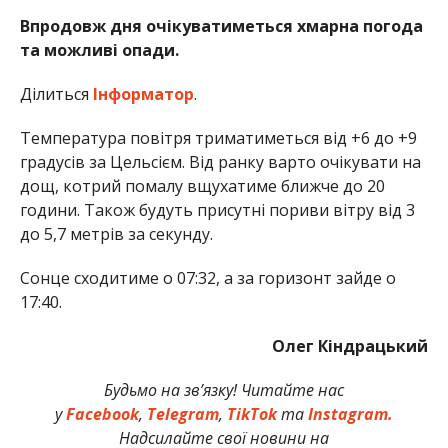
Впродовж дня очікуватиметься хмарна погода
та можливі опади.
Ділиться
Інформатор
.
Температура повітря триматиметься від +6 до +9
градусів за Цельсієм. Від ранку варто очікувати на
дощ, котрий помалу вщухатиме ближче до 20
години. Також будуть присутні пориви вітру від 3
до 5,7 метрів за секунду.
Сонце сходитиме о 07:32, а за горизонт зайде о
17:40.
Олег Кіндрацький
Будьмо на зв’язку! Читайте нас
у
Facebook
,
Telegram
,
TikTok
та
Instagram.
Надсилайте свої новини на