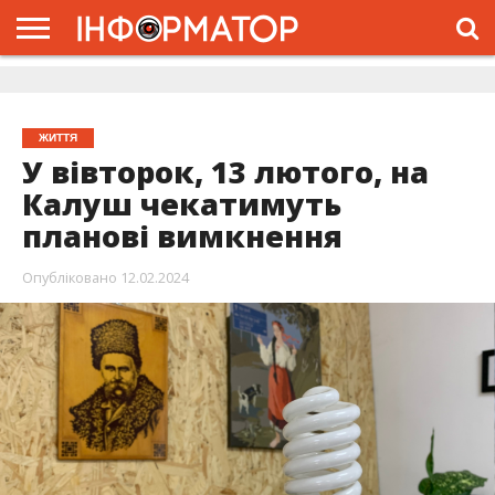
ГОЛОВНА
ЖИТТЯ
ВЛАДА
ГРОШІ
ТРЕШ
ДОЛИНА
РОЗСЛІДУВАННЯ
РЕКЛАМА
ПРО
ПРО
ІНТЕРВ’Ю
ВІДЕО
НАС
ПРОЄКТ
ЖИТТЯ
У вівторок, 13 лютого, на
Калуш чекатимуть
планові вимкнення
Опубліковано
12.02.2024