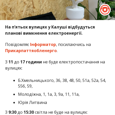
На пʼятьох вулицях у Калуші відбудуться
планові вимкнення електроенергії.
Повідомляє
Інформатор
, посилаючись на
Прикарпаттяобленерго
.
З
11
до
17
години
не буде електропостачання на
вулицях:
Б.Хмельницького, 36, 38, 48, 50, 51а, 52а, 54,
55б, 59,
Молодіжна, 1, 1а, 3, 9а, 11, 11а,
Юрія Литвина
З
9:30
до
15:30
світла не буде на вулицях: