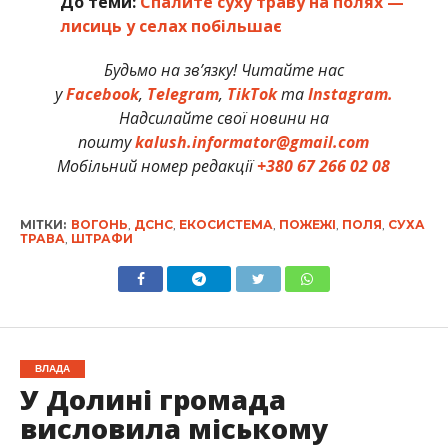
До теми:
Спалите суху траву на полях —
лисиць у селах побільшає
Будьмо на зв’язку! Читайте нас
у
Facebook
,
Telegram
,
TikTok
та
Instagram.
Надсилайте свої новини на
пошту
kalush.informator@gmail.com
Мобільний номер редакції
+380 67 266 02 08
МІТКИ:
ВОГОНЬ
,
ДСНС
,
ЕКОСИСТЕМА
,
ПОЖЕЖІ
,
ПОЛЯ
,
СУХА
ТРАВА
,
ШТРАФИ
ВЛАДА
У Долині громада
висловила міському