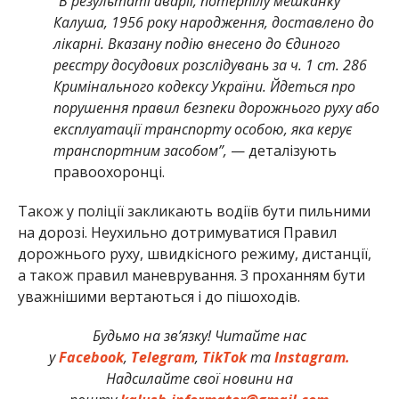
“В результаті аварії, потерпілу мешканку
Калуша, 1956 року народження, доставлено до
лікарні. Вказану подію внесено до Єдиного
реєстру досудових розслідувань за ч. 1 ст. 286
Кримінального кодексу України. Йдеться про
порушення правил безпеки дорожнього руху або
експлуатації транспорту особою, яка керує
транспортним засобом”,
— деталізують
правоохоронці.
Також у поліції закликають водіїв бути пильними
на дорозі. Неухильно дотримуватися Правил
дорожнього руху, швидкісного режиму, дистанції,
а також правил маневрування. З проханням бути
уважнішими вертаються і до пішоходів.
Будьмо на зв’язку! Читайте нас
у
Facebook
,
Telegram
,
TikTok
та
Instagram.
Надсилайте свої новини на