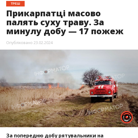
ТРЕШ
Прикарпатці масово
палять суху траву. За
минулу добу — 17 пожеж
Опубліковано
23.02.2024
За попередню добу рятувальники на