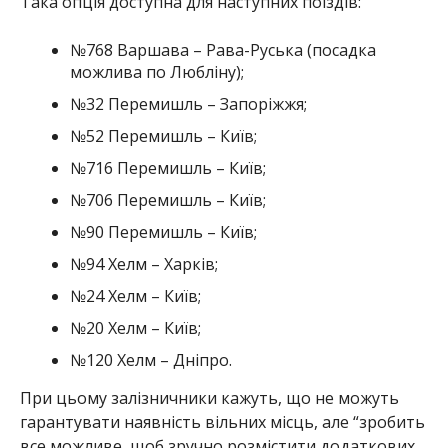
Така опція доступна для наступних поїздів:
№768 Варшава – Рава-Руська (посадка
можлива по Любліну);
№32 Перемишль – Запоріжжя;
№52 Перемишль – Київ;
№716 Перемишль – Київ;
№706 Перемишль – Київ;
№90 Перемишль – Київ;
№94 Хелм – Харків;
№24 Хелм – Київ;
№20 Хелм – Київ;
№120 Хелм – Дніпро.
При цьому залізничники кажуть, що не можуть
гарантувати наявність вільних місць, але “зробить
все можливе, щоб зручно розмістити додаткових