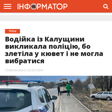
ГОЛОВНА
ЖИТТЯ
ВЛАДА
ГРОШІ
ТРЕШ
ДОЛИНА
РОЗСЛІДУВАННЯ
РЕКЛАМА
ПРО
ПРО
ІНТЕРВ’Ю
ВІДЕО
НАС
ПРОЄКТ
ТРЕШ
Водійка із Калущини
викликала поліцію, бо
злетіла у кювет і не могла
вибратися
Опубліковано
23.02.2024