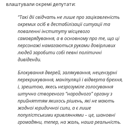
влаштували окремі депутати:
“Такі дії свідчать не лише про зацікавленість
окремих осіб в дестабілізації ситуації та
поваленні інституту місцевого
самоврядування, а в основному про те, що ці
персонажі намагаються руками довірливих
людей заробити собі певні політичні
дивіденди.
Блокування дверей, залякування, нецензурні
перекрикування, маніпуляції і відверта брехня,
і, зрештою, якесь незрозуміле голосування
штучно створеного “народного” органу з
прийняттям якихось рішень, які не мають
жодної юридичної сили, а є лише
популістськими кривляннями – це, шановні
громадяни, тепер, на жаль, наша реальність.