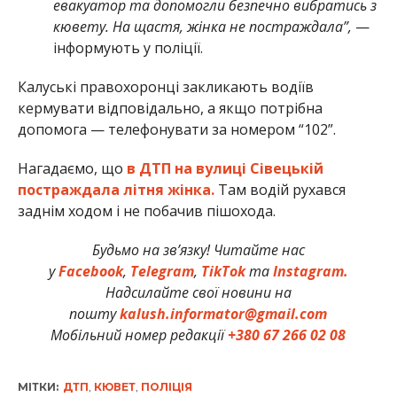
евакуатор та допомогли безпечно вибратись з
кювету. На щастя, жінка не постраждала”,
—
інформують у поліції.
Калуські правохоронці закликають водіїв
кермувати відповідально, а якщо потрібна
допомога — телефонувати за номером “102”.
Нагадаємо, що
в ДТП на вулиці Сівецькій
постраждала літня жінка.
Там водій рухався
заднім ходом і не побачив пішохода.
Будьмо на зв’язку! Читайте нас
у
Facebook
,
Telegram
,
TikTok
та
Instagram.
Надсилайте свої новини на
пошту
kalush.informator@gmail.com
Мобільний номер редакції
+380 67 266 02 08
МІТКИ:
ДТП
,
КЮВЕТ
,
ПОЛІЦІЯ