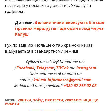
пасажирів у поїздах та довезти в Україну за
графіком”.
До теми:
Залізничники анонсують більше
гірських маршрутів і ще один поїзд через
Калуш
Рух поїздів між Польщею та Україною наразі
відбувається в стандартному режимі.
Будьмо на зв’язку! Читайте нас
у
Facebook
,
Telegram
,
TikTok
та
Instagram.
Надсилайте свої новини на
пошту
kalush.informator@gmail.com
Мобільний номер редакції
+380 67 266 02 08
МІТКИ:
КВИТКИ
,
ПОЇЗД
,
ПРОТЕСТИ
,
УКРЗАЛІЗНИЦЯ
,
ЩО
РОБИТИ