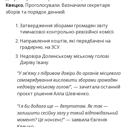
Квецко.
Проголосували. Визначили секретаря
зборів та порядок денний:
Затвердження зборами громадян звіту
тимчасової контрольно-ревізійної комісії.
Направлення коштів, які передбачені на
градирню, на ЗСУ.
Недовіра Долинському міському голові
Диріву Івану.
“У зв’язку з підривом довіри до органів місцевого
самоврядування висловити зборами громадян
недовіру міському голові”,
— зачитала останній
проєкт рішення Алла Шевченко.
“І я би додала ще — депутатам. Як так —
залишити сесійну залу у такий відповідальний
момент? Це нонсенс!”
— заявила Євгенія
Квецко.