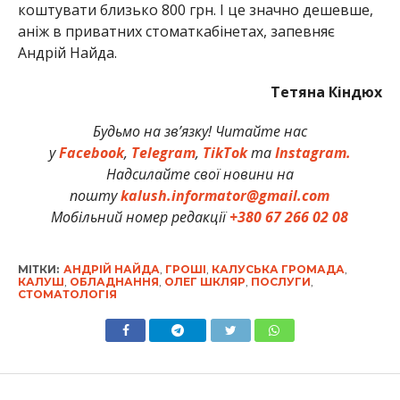
коштувати близько 800 грн. І це значно дешевше,
аніж в приватних стоматкабінетах, запевняє
Андрій Найда.
Тетяна Кіндюх
Будьмо на зв’язку! Читайте нас
у
Facebook
,
Telegram
,
TikTok
та
Instagram.
Надсилайте свої новини на
пошту
kalush.informator@gmail.com
Мобільний номер редакції
+380 67 266 02 08
МІТКИ:
АНДРІЙ НАЙДА
,
ГРОШІ
,
КАЛУСЬКА ГРОМАДА
,
КАЛУШ
,
ОБЛАДНАННЯ
,
ОЛЕГ ШКЛЯР
,
ПОСЛУГИ
,
СТОМАТОЛОГІЯ