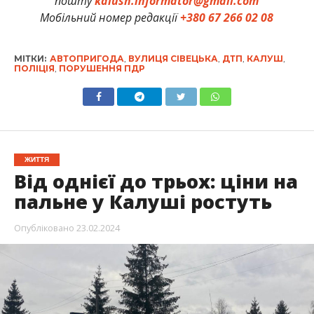
пошту
kalush.informator@gmail.com
Мобільний номер редакції
+380 67 266 02 08
МІТКИ:
АВТОПРИГОДА
,
ВУЛИЦЯ СІВЕЦЬКА
,
ДТП
,
КАЛУШ
,
ПОЛІЦІЯ
,
ПОРУШЕННЯ ПДР
ЖИТТЯ
Від однієї до трьох: ціни на
пальне у Калуші ростуть
Опубліковано
23.02.2024