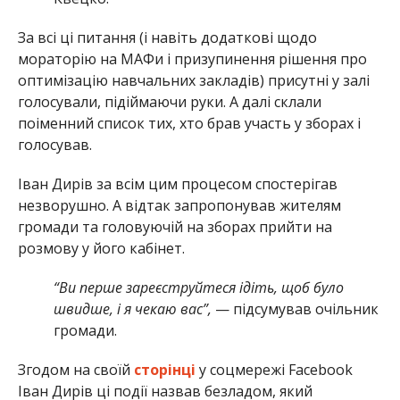
За всі ці питання (і навіть додаткові щодо
мораторію на МАФи і призупинення рішення про
оптимізацію навчальних закладів) присутні у залі
голосували, підіймаючи руки. А далі склали
поіменний список тих, хто брав участь у зборах і
голосував.
Іван Дирів за всім цим процесом спостерігав
незворушно. А відтак запропонував жителям
громади та головуючій на зборах прийти на
розмову у його кабінет.
“Ви перше зареєструйтеся ідіть, щоб було
швидше, і я чекаю вас”,
— підсумував очільник
громади.
Згодом на своїй
сторінці
у соцмережі Facebook
Іван Дирів ці події назвав безладом, який