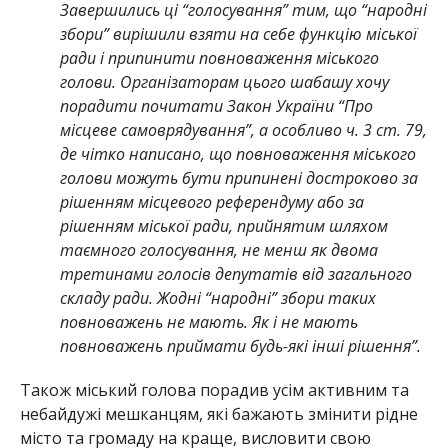
Завершились ці “голосування” тим, що “народні
збори” вирішили взяти на себе функцію міської
ради і припинити повноваження міського
голови. Організаторам цього шабашу хочу
порадити почитати Закон України “Про
місцеве самоврядування”, а особливо ч. 3 ст. 79,
де чітко написано, що повноваження міського
голови можуть бути припинені достроково за
рішенням місцевого референдуму або за
рішенням міської ради, прийнятим шляхом
таємного голосування, не менш як двома
третинами голосів депутатів від загального
складу ради. Жодні “народні” збори таких
повноважень не мають. Як і не мають
повноважень приймати будь-які інші рішення”.
Також міський голова порадив усім активним та
небайдужі мешканцям, які бажають змінити рідне
місто та громаду на краще, висловити свою