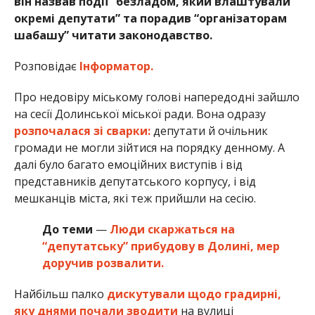
він назвав події “безладом, який влаштували
окремі депутати” та порадив “організаторам
шабашу” читати законодавство.
Розповідає
Інформатор.
Про недовіру міському голові напередодні зайшло
на сесії Долинської міської ради. Вона одразу
розпочалася зі сварки:
депутати й очільник
громади не могли зійтися на порядку денному. А
далі було багато емоційних виступів і від
представників депутатського корпусу, і від
мешканців міста, які теж прийшли на сесію.
До теми
—
Люди скаржаться на
“депутатську” прибудову в Долині, мер
доручив розвалити.
Найбільш палко
дискутували щодо градирні,
яку днями почали зводити
на вулиці