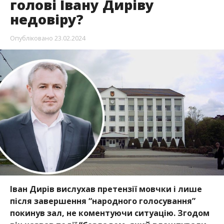
голові Івану Диріву
недовіру?
Опубліковано
23.02.2024
Іван Дирів вислухав претензії мовчки і лише
після завершення “народного голосування”
покинув зал, не коментуючи ситуацію. Згодом