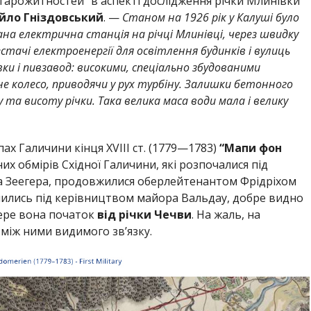
тарожитностей” в аспекті дослідження річки Млинівки”
йло Гніздовський
. —
Станом на 1926 рік у Калуші було
ана електрична станція на річці Млинівці, через швидку
естачі електроенергії для освітлення будинків і вулиць
ки і пивзавод: високими, спеціально збудованими
не колесо, приводячи у рух турбіну. Залишки бетонного
та висоту річки. Така велика маса води мала і велику
ах Галичини кінця XVIII ст. (1779—1783)
“Мапи фон
их обмірів Східної Галичини, які розпочалися під
 Зеегера, продовжилися оберлейтенантом Фрідріхом
ршились під керівництвом майора Вальдау, добре видно
ере вона початок
від річки Чечви
. На жаль, на
 між ними видимого зв’язку.