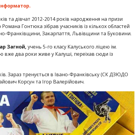
Інформатор.
ків та дівчат 2012-2014 років народження на призи
ор Романа Гонтюка зібрав учасників із кількох областей
вано-Франківщини, Закарпаття, Львівщини та Буковини.
ар Загной,
учень 5-го класу Калуського ліцею ім.
 вже два роки живе у Калуші, переїхав сюди із
ків. Зараз тренується в Івано-Франківську (СК ДЗЮДО
йович Корсун та Ігор Валерійович.