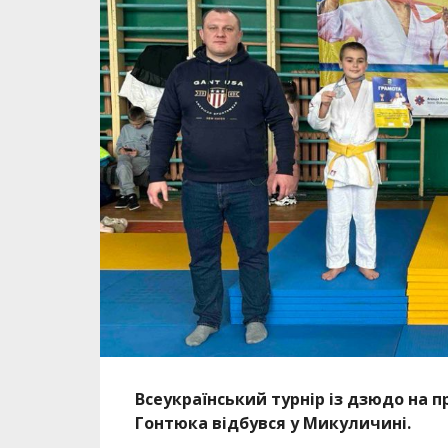
Всеукраїнський турнір із дзюдо на п
Гонтюка відбувся у Микуличині.