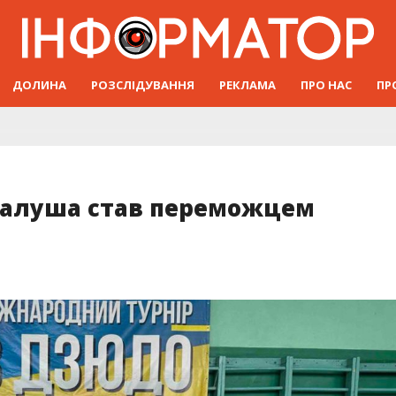
ДОЛИНА
РОЗСЛІДУВАННЯ
РЕКЛАМА
ПРО НАС
ПР
 Калуша став переможцем