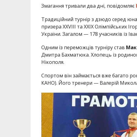
Змагання тривали два дні, повідомляє
Традиційний турнір з дзюдо серед юна
призера ХХVIII та XXIX Олімпійських Іг
України. Загалом — 178 учасників із І
Одним із переможців турніру став
Мак
Дмитра Бахматюка. Хлопець із родиною
Нікополя.
Спортом він займається вже багато ро
КАНО). Його тренери — Валерій Микола