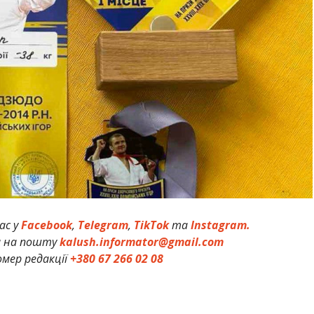
ас у
Facebook
,
Telegram
,
TikTok
та
Instagram.
и на пошту
kalush.informator@gmail.com
мер редакції
+380 67 266 02 08