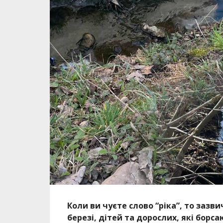
Коли ви чуєте слово “ріка”, то зазви
березі, дітей та дорослих, які борс