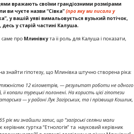
сцями вражають своїми грандіозними розмірами
ли ви чуєте назви “Сівка”
(про яку ми писали у
а”, у вашій уяві вимальовується вузький потічок,
 десь у старій частині Калуша.
 саме про
Млинівку
та її роль для Калуша і показати,
а знайти гіпотезу, що Млинівка штучно створена ріка:
отяжністю 12 кілометрів, — результат роботи не одного
й, її копали турецькі полонені. На користь цієї гіпотези
тарська — у районі Лук Загірських, та і прізвища Кошлик,
5 рік ми знайшли запис, що “загірські селяни мали
 керівник гуртка “Етнологія” та науковий керівник