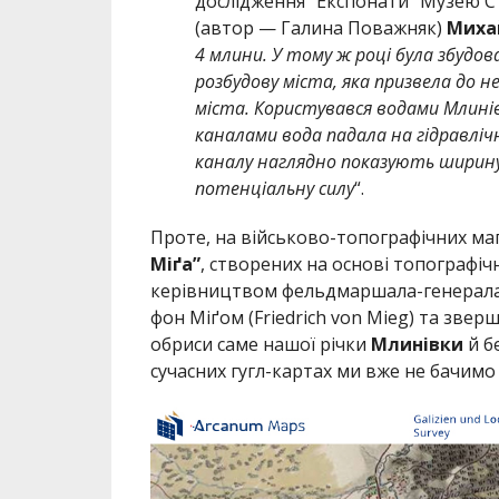
дослідження “Експонати “Музею С
(автор — Галина Поважняк)
Миха
4 млини. У тому ж році була збудов
розбудову міста, яка призвела до н
міста. Користувався водами Млинів
каналами вода падала на гідравліч
каналу наглядно показують ширину 
потенціальну силу
“.
Проте, на військово-топографічних мап
Міґа”
, створених на основі топографічн
керівництвом фельдмаршала-генерала
фон Міґом (Friedrich von Mieg) та зве
обриси саме нашої річки
Млинівки
й б
сучасних гугл-картах ми вже не бачимо