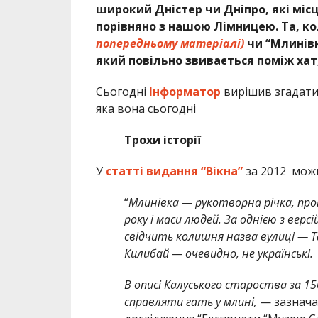
широкий Дністер чи Дніпро, які мі
порівняно з нашою Лімницею. Та, ко
попередньому матеріалі)
чи “Млинівк
який повільно звивається поміж хат,
Сьогодні
Інформатор
вирішив згадати
яка вона сьогодні
Трохи історії
У
статті видання “Вікна”
за 2012 можн
“
Млинівка — рукотворна річка, пр
року і маси людей. За однією з версі
свідчить колишня назва вулиці — Та
Килибай — очевидно, не українські.
В описі Калуського староства за 156
справляти гать у млині,
— зазначає