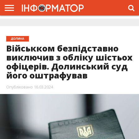
ГОЛОВНА
ЖИТТЯ
ВЛАДА
ГРОШІ
ТРЕШ
ДОЛИНА
РОЗСЛІДУВАННЯ
РЕКЛАМА
ПРО
ПРО
ІНТЕРВ’Ю
ВІДЕО
НАС
ПРОЄКТ
ДОЛИНА
Військком безпідставно
виключив з обліку шістьох
офіцерів. Долинський суд
його оштрафував
Опубліковано
16.03.2024