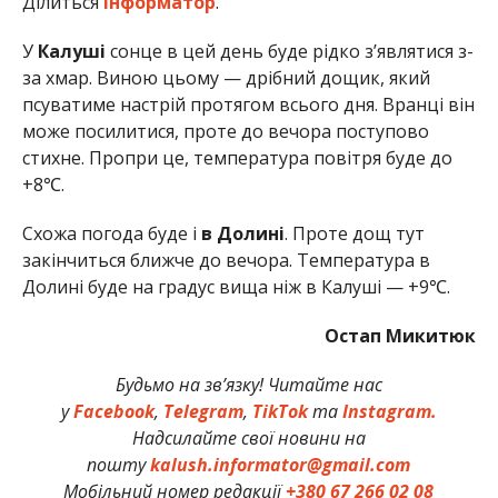
Ділиться
Інформатор
.
У
Калуші
сонце в цей день буде рідко з’являтися з-
за хмар. Виною цьому — дрібний дощик, який
псуватиме настрій протягом всього дня. Вранці він
може посилитися, проте до вечора поступово
стихне. Пропри це, температура повітря буде до
+8℃.
Схожа погода буде і
в Долині
. Проте дощ тут
закінчиться ближче до вечора. Температура в
Долині буде на градус вища ніж в Калуші — +9℃.
Остап Микитюк
Будьмо на зв’язку! Читайте нас
у
Facebook
,
Telegram
,
TikTok
та
Instagram.
Надсилайте свої новини на
пошту
kalush.informator@gmail.com
Мобільний номер редакції
+380 67 266 02 08