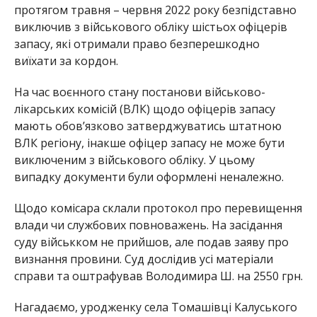
протягом травня – червня 2022 року безпідставно
виключив з військового обліку шістьох офіцерів
запасу, які отримали право безперешкодно
виїхати за кордон.
На час воєнного стану постанови військово-
лікарських комісій (ВЛК) щодо офіцерів запасу
мають обов’язково затверджуватись штатною
ВЛК регіону, інакше офіцер запасу не може бути
виключеним з військового обліку. У цьому
випадку документи були оформлені неналежно.
Щодо комісара склали протокол про перевищення
влади чи службових повноважень. На засідання
суду військком не прийшов, але подав заяву про
визнання провини. Суд дослідив усі матеріали
справи та оштрафував Володимира Ш. на 2550 грн.
Нагадаємо, уродженку села Томашівці Калуського