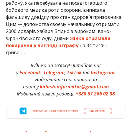
району, яка перебувала на посаді старшого
бойового медика роти охорони, виписала
фальшиву довідку про стан здоров’я призовника.
Цим — допомогла своєму начальнику отримати
2000 доларів хабаря. Згідно з вироком Івано-
Франківського суду, днями
жінка отримала
покарання у вигляді штрафу
на 34 тисячі
гривень.
Будьмо на зв’язку! Читайте нас
у
Facebook
,
Telegram
,
TikTok
та
Instagram.
Надсилайте свої новини на
пошту
kalush.informator@gmail.com
Мобільний номер редакції
+380 67 266 02 08